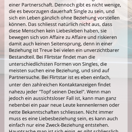
einer Partnerschaft. Dennoch gibt es nicht wenige,
die es bevorzugen dauerhaft Single zu sein, und
sich ein Leben gänzlich ohne Beziehung vorstellen
können. Das schliesst natürlich nicht aus, dass
diese Menschen kein Liebesleben haben, sie
bewegen sich von Affaire zu Affaire und riskieren
damit auch keinen Seitensprung, denn in einer
Beziehung ist Treue bei vielen ein unverzichtbarer
Bestandteil. Bei
Flirtstar
findet man die
unterschiedlichsten Formen von Singles, die
meisten suchen eine Beziehung, und sind auf
Partnersuche
. Bei Flirtstar ist es eben einfach,
unter den zahlreichen
Kontaktanzeigen
findet
nahezu jeder "Topf seinen Deckel". Wenn man
jedoch ein aussichtsloser Fall ist, kann man ganz
nebenbei ein paar neue
Leute kennenlernen
oder
nette Bekanntschaften schliessen. Nicht immer
muss es eine Liebesbeziehung sein, es kann auch
einfach nur eine Zweck-Beziehung entstehen.
Hauptsache man ist sich einig, es gibt schliesslich