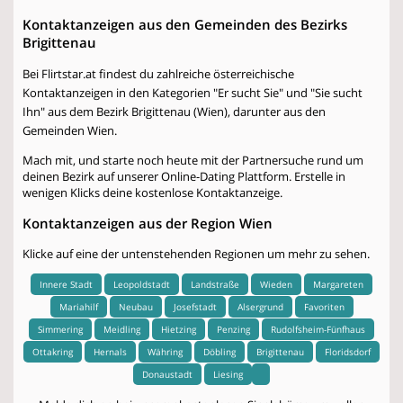
Kontaktanzeigen aus den Gemeinden des Bezirks
Brigittenau
Bei Flirtstar.at findest du zahlreiche österreichische
Kontaktanzeigen in den Kategorien "Er sucht Sie" und "Sie sucht
Ihn" aus dem Bezirk Brigittenau (Wien), darunter aus den
Gemeinden Wien.
Mach mit, und starte noch heute mit der Partnersuche rund um
deinen Bezirk auf unserer Online-Dating Plattform. Erstelle in
wenigen Klicks deine kostenlose Kontaktanzeige.
Kontaktanzeigen aus der Region Wien
Klicke auf eine der untenstehenden Regionen um mehr zu sehen.
Innere Stadt
Leopoldstadt
Landstraße
Wieden
Margareten
Mariahilf
Neubau
Josefstadt
Alsergrund
Favoriten
Simmering
Meidling
Hietzing
Penzing
Rudolfsheim-Fünfhaus
Ottakring
Hernals
Währing
Döbling
Brigittenau
Floridsdorf
Donaustadt
Liesing