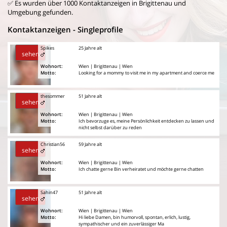
✅ Es wurden über 1000 Kontaktanzeigen in Brigittenau und
Umgebung gefunden.
Kontaktanzeigen - Singleprofile
Spikes
25 Jahre alt
sehen
Wohnort:
Wien | Brigittenau | Wien
Motto:
Looking for a mommy to visit me in my apartment and coerce me
thesommer
51 Jahre alt
sehen
Wohnort:
Wien | Brigittenau | Wien
Motto:
Ich bevorzuge es, meine Persönlichkeit entdecken zu lassen und
nicht selbst darüber zu reden
Christian56
59 Jahre alt
sehen
Wohnort:
Wien | Brigittenau | Wien
Motto:
Ich chatte gerne Bin verheiratet und möchte gerne chatten
Sahin47
51 Jahre alt
sehen
Wohnort:
Wien | Brigittenau | Wien
Motto:
Hi liebe Damen, bin humorvoll, spontan, erlich, lustig,
sympathischer und ein zuverlässiger Ma