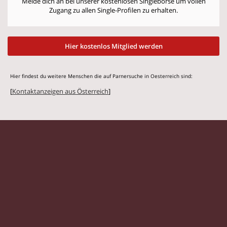
Melde dich an bei unserer kostenlosen Singlebörse um vollen
Zugang zu allen Single-Profilen zu erhalten.
Hier kostenlos Mitglied werden
Hier findest du weitere Menschen die auf Parnersuche in Oesterreich sind:
[
Kontaktanzeigen aus Österreich
]
© 2026 Flirtstar.at |
Impressum
|
Datenschutz