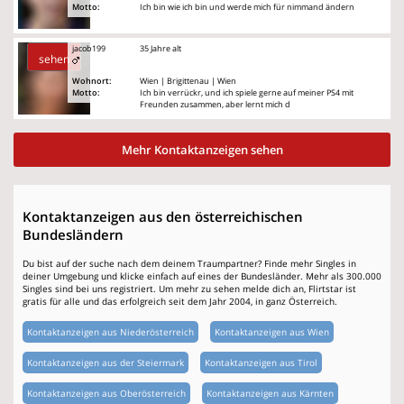
Motto:
Ich bin wie ich bin und werde mich für nimmand ändern
jacob199
35 Jahre alt
sehen
Wohnort:
Wien | Brigittenau | Wien
Motto:
Ich bin verrückr, und ich spiele gerne auf meiner PS4 mit
Freunden zusammen, aber lernt mich d
Mehr Kontaktanzeigen sehen
Kontaktanzeigen aus den österreichischen
Bundesländern
Du bist auf der suche nach dem deinem Traumpartner? Finde mehr Singles in
deiner Umgebung und klicke einfach auf eines der Bundesländer. Mehr als 300.000
Singles sind bei uns registriert. Um mehr zu sehen melde dich an, Flirtstar ist
gratis für alle und das erfolgreich seit dem Jahr 2004, in ganz Österreich.
Kontaktanzeigen aus Niederösterreich
Kontaktanzeigen aus Wien
Kontaktanzeigen aus der Steiermark
Kontaktanzeigen aus Tirol
Kontaktanzeigen aus Oberösterreich
Kontaktanzeigen aus Kärnten