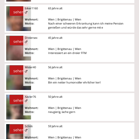
biker1160
65 Jahre alt
sehen
Wohnort:
Wien | Brigittenau | Wien
Motto:
Nach einer schweren Erkrankung kann ich meine Pension
genießen und würde das sehr gerne mit e
Dreiersex
45 Jahre alt
sehen
Wohnort:
Wien | Brigittenau | Wien
Motto:
Interessiert an ein dreier FFM
Mister40
56 Jahre alt
sehen
Wohnort:
Wien | Brigittenau | Wien
Motto:
Bin ein netter humorvoller ehrlicher kerl
Xavier76
50 Jahre alt
sehen
Wohnort:
Wien | Brigittenau | Wien
Motto:
neugierig, lache gern
Sch66
59 Jahre alt
sehen
Wohnort:
Wien | Brigittenau | Wien