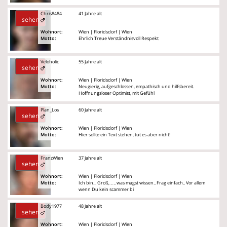
Chris8484
41 Jahre alt
sehen
Wohnort:
Wien | Floridsdorf | Wien
Motto:
Ehrlich Treue Verständnisvoll Respekt
Veloholic
55 Jahre alt
sehen
Wohnort:
Wien | Floridsdorf | Wien
Motto:
Neugierig, aufgeschlossen, empathisch und hilfsbereit.
Hoffnungsloser Optimist, mit Gefühl
Plan_Los
60 Jahre alt
sehen
Wohnort:
Wien | Floridsdorf | Wien
Motto:
Hier sollte ein Text stehen, tut es aber nicht!
FranzWien
37 Jahre alt
sehen
Wohnort:
Wien | Floridsdorf | Wien
Motto:
Ich bin... Groß, .. .. was magst wissen.. Frag einfach.. Vor allem
wenn Du kein scammer bi
Body1977
48 Jahre alt
sehen
Wohnort:
Wien | Floridsdorf | Wien