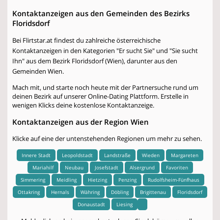
Kontaktanzeigen aus den Gemeinden des Bezirks
Floridsdorf
Bei Flirtstar.at findest du zahlreiche österreichische
Kontaktanzeigen in den Kategorien "Er sucht Sie" und "Sie sucht
Ihn" aus dem Bezirk Floridsdorf (Wien), darunter aus den
Gemeinden Wien.
Mach mit, und starte noch heute mit der Partnersuche rund um
deinen Bezirk auf unserer Online-Dating Plattform. Erstelle in
wenigen Klicks deine kostenlose Kontaktanzeige.
Kontaktanzeigen aus der Region Wien
Klicke auf eine der untenstehenden Regionen um mehr zu sehen.
Innere Stadt
Leopoldstadt
Landstraße
Wieden
Margareten
Mariahilf
Neubau
Josefstadt
Alsergrund
Favoriten
Simmering
Meidling
Hietzing
Penzing
Rudolfsheim-Fünfhaus
Ottakring
Hernals
Währing
Döbling
Brigittenau
Floridsdorf
Donaustadt
Liesing