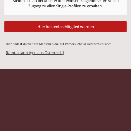
Melde dich an bei unserer kostenlosen Singlebörse um vollen
Zugang zu allen Single-Profilen zu erhalten.
Hier kostenlos Mitglied werden
Hier findest du weitere Menschen die auf Parnersuche in Oesterreich sind:
[
Kontaktanzeigen aus Österreich
]
© 2026 Flirtstar.at |
Impressum
|
Datenschutz