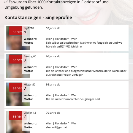
✅ Es wurden über 1000 Kontaktanzeigen in Floridsdorf und
Umgebung gefunden.
Kontaktanzeigen - Singleprofile
Sigi1210
52 Jahre alt
sehen
Wohnort:
Wien | Floridsdorf | Wien
Motto:
Sich selber zu beschreiben ist schwer wo fange ich an und wo
höre ich auf???????? Ich bin e
Benny_60
66 Jahre alt
sehen
Wohnort:
Wien | Floridsdorf | Wien
Motto:
Bin ein offener und aufgeschlossener Mensch, der in Kürze über
ausreichend Freizeit verfügen
Mister-50
56 Jahre alt
sehen
Wohnort:
Wien | Floridsdorf | Wien
Motto:
Bin ein netter humorvoller neugieriger Kerl
Lecker-13
70 Jahre alt
sehen
Wohnort:
Wien | Floridsdorf | Wien
Motto:
shark49@gmx.at