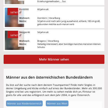
Erziehungsmethoden..... Suc
Kurt6900
60 Jahre alt
sehen
Wohnort:
Dornbirn | Vorarlberg
Motto:
52 Jahre und noch sehr jung aussehend, schlank, 183 cm groß,
gebunden möchte auch mal an verb
Neugier46
54 Jahre alt
sehen
Wohnort:
Bregenz | Vorarlberg
Motto:
Vielseitig interessiert, aber benötige manches mal einen kleinen
Schubs
Mehr Männer sehen
Männer aus den österreichischen Bundesländern
Du bist auf der suche nach dem deinem Traumpartner? Finde mehr Singles in
deiner Umgebung und klicke einfach auf eines der Bundesländer. Mehr als 300.000
Singles sind bei uns registriert. Um mehr zu sehen melde dich an, Flirtstar ist
gratis für alle und das erfolgreich seit dem Jahr 2004, in ganz Österreich.
Männer aus Niederösterreich
Männer aus Wien