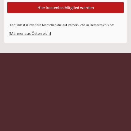
Hier kostenlos Mitglied werden
Hier findest du weitere Menschen die auf Parnersuche in Oesterreich sind:
[
Männer aus Österreich
]
© 2026 Flirtstar.at |
Impressum
|
Datenschutz
Singles
|
Kontaktanzeigen
|
Partnersuche
|
Frauen
|
Männer
|
Glossar