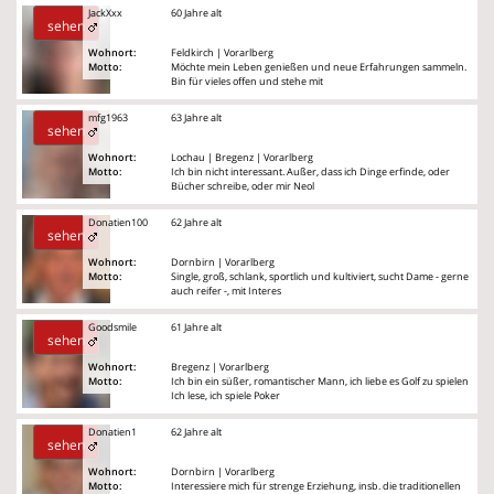
JackXxx
60 Jahre alt
sehen
Wohnort:
Feldkirch | Vorarlberg
Motto:
Möchte mein Leben genießen und neue Erfahrungen sammeln.
Bin für vieles offen und stehe mit
mfg1963
63 Jahre alt
sehen
Wohnort:
Lochau | Bregenz | Vorarlberg
Motto:
Ich bin nicht interessant. Außer, dass ich Dinge erfinde, oder
Bücher schreibe, oder mir Neol
Donatien100
62 Jahre alt
sehen
Wohnort:
Dornbirn | Vorarlberg
Motto:
Single, groß, schlank, sportlich und kultiviert, sucht Dame - gerne
auch reifer -, mit Interes
Goodsmile
61 Jahre alt
sehen
Wohnort:
Bregenz | Vorarlberg
Motto:
Ich bin ein süßer, romantischer Mann, ich liebe es Golf zu spielen
Ich lese, ich spiele Poker
Donatien1
62 Jahre alt
sehen
Wohnort:
Dornbirn | Vorarlberg
Motto:
Interessiere mich für strenge Erziehung, insb. die traditionellen