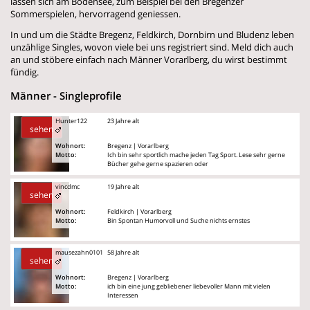
lassen sich am Bodensee, zum Beispiel bei den Bregenzer
Sommerspielen, hervorragend geniessen.
In und um die Städte Bregenz, Feldkirch, Dornbirn und Bludenz leben
unzählige Singles, wovon viele bei uns registriert sind. Meld dich auch
an und stöbere einfach nach Männer Vorarlberg, du wirst bestimmt
fündig.
Männer - Singleprofile
Hunter122
23 Jahre alt
sehen
Wohnort:
Bregenz | Vorarlberg
Motto:
Ich bin sehr sportlich mache jeden Tag Sport. Lese sehr gerne
Bücher gehe gerne spazieren oder
vincdmc
19 Jahre alt
sehen
Wohnort:
Feldkirch | Vorarlberg
Motto:
Bin Spontan Humorvoll und Suche nichts ernstes
mausezahn0101
58 Jahre alt
sehen
Wohnort:
Bregenz | Vorarlberg
Motto:
ich bin eine jung gebliebener liebevoller Mann mit vielen
Interessen