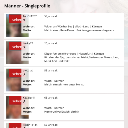
Männer - Singleprofile
Toni311267
58 Jahre alt
sehen
Wohnort:
Velden am Wörther See | Villach-Land | Kärnten
Motto:
Ich bin eine offene Person. Probiere gerne neue dinge aus.
Lucky27
20 Jahre alt
sehen
Wohnort:
Klagenfurt am Wörthersee | Klagenfurt | Kärnten
Motto:
Bin eher der Typ, der drinnen bleibt, Serien oder Filme schaut,
Musik hört und zockt.
dwt_nati
56 Jahre alt
sehen
Wohnort:
Villach | Kärnten
Motto:
Ich bin ein sehr toleranter Mensch
Kavalier11
65 Jahre alt
sehen
Wohnort:
Villach | Kärnten
Motto:
Humorvoll,verlässlich, ehrlich
Potain11144
55 Jahre alt