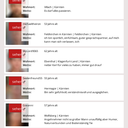
sehen
Wohnort:
Villach | Kärnten
Motto:
Es darf alles passieren.
michaeltheiron
53 Jahre alt
sehen
Wohnort:
Feldkirchen in Kärnten | Feldkirchen | Kärnten
Motto:
ich bin sportlich, einfühlsam, guter gesprächspartner, auf mich
kann man sich verlassen, icch
MyLord9065
62 Jahre alt
sehen
Wohnort:
Ebenthal | Klagenfurt-Land | Kärnten
Motto:
netter Kerl für vieles zu haben, immer gut drauf
Seelenfreund55
55 Jahre alt
sehen
Wohnort:
Hermagor | Kärnten
Motto:
Bin sehr gefühlvoll, verständnisvoll und ausgeglichen.
Govanni
57 Jahre alt
sehen
Wohnort:
Wolfsberg | Kärnten
Motto:
Angehnehmer nicht so großer Mann unauffällig aber Humor,
Naturverbunden und Bodenständig Tie