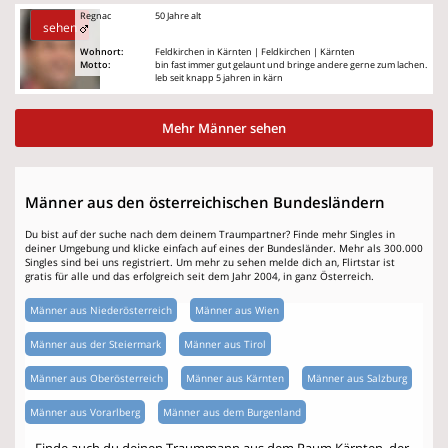
Regnac
50 Jahre alt
sehen
Wohnort:
Feldkirchen in Kärnten | Feldkirchen | Kärnten
Motto:
bin fast immer gut gelaunt und bringe andere gerne zum lachen.
leb seit knapp 5 jahren in kärn
Mehr Männer sehen
Männer aus den österreichischen Bundesländern
Du bist auf der suche nach dem deinem Traumpartner? Finde mehr Singles in
deiner Umgebung und klicke einfach auf eines der Bundesländer. Mehr als 300.000
Singles sind bei uns registriert. Um mehr zu sehen melde dich an, Flirtstar ist
gratis für alle und das erfolgreich seit dem Jahr 2004, in ganz Österreich.
Männer aus Niederösterreich
Männer aus Wien
Männer aus der Steiermark
Männer aus Tirol
Männer aus Oberösterreich
Männer aus Kärnten
Männer aus Salzburg
Männer aus Vorarlberg
Männer aus dem Burgenland
Finde auch du deinen Traummann aus dem Raum Kärnten, der