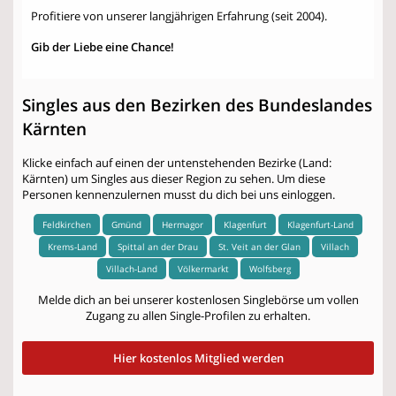
Profitiere von unserer langjährigen Erfahrung (seit 2004).
Gib der Liebe eine Chance!
Singles aus den Bezirken des Bundeslandes
Kärnten
Klicke einfach auf einen der untenstehenden Bezirke (Land:
Kärnten) um Singles aus dieser Region zu sehen. Um diese
Personen kennenzulernen musst du dich bei uns einloggen.
Feldkirchen
Gmünd
Hermagor
Klagenfurt
Klagenfurt-Land
Krems-Land
Spittal an der Drau
St. Veit an der Glan
Villach
Villach-Land
Völkermarkt
Wolfsberg
Melde dich an bei unserer kostenlosen Singlebörse um vollen
Zugang zu allen Single-Profilen zu erhalten.
Hier kostenlos Mitglied werden