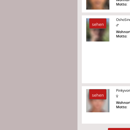
Motto:
OshoSin
sehen
Wohnort
Motto:
Pinkyvo
sehen
Wohnort
Motto: