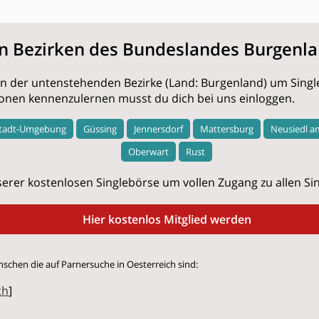
en Bezirken des Bundeslandes Burgenl
nen der untenstehenden Bezirke (Land: Burgenland) um Singl
onen kennenzulernen musst du dich bei uns einloggen.
stadt-Umgebung
Güssing
Jennersdorf
Mattersburg
Neusiedl a
Oberwart
Rust
erer kostenlosen Singlebörse um vollen Zugang zu allen Sing
Hier kostenlos Mitglied werden
nschen die auf Parnersuche in Oesterreich sind:
ch
]