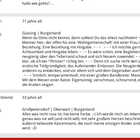
hallo wie gehts? ...
n
71 Jahre alt
Güssing | Burgenland
:
Wenn du Osho nicht kennst, dann solltest Du das ehest nachholen! ~ -
Männer hier, der offen für eine 'Wohngemeinschaft' mit einer Frau is
Beziehung. Eine Beziehung mit Hingabe. ~ - ~ . ~ - ~ Ich möchte ger
Achtsamkeit und Hingabe leben. ~ - ~ Es wäre schön, eine Begleiteri
neugierig über den Tellerrand schaut und sich Neuem zuwendet. ~ - ~ 
klar, ob ich bei ^flirtstar^ richtig bin. ~ - ~ Denn ich suche nicht den
erotische Tiefgründigkeit, das Aufeinander-Einlassen. Die Neugierde
anderen zu entdecken, und vor allem sich und dem Gegenüber auch d
. ~ - ~ Sinnlich, temperamentvoll, mit einer großen Bandbreite. Man
Mit dem Wesen einer Katze: Eigensinnig, verschmust, schnurrend, 
die Krallen zeigen
mDienst
33 Jahre alt
Großpetersdorf | Oberwart | Burgenland
:
Alles was nicht rosa ist, hat keine Farbe. ;-) Ich würde mich als leb
genau was sie will (und nicht will), mit sehr großem Herzen beschre
äußerst liebevolle Katzenmami, die noch meine einzigen Kinder sind
wird. :-D