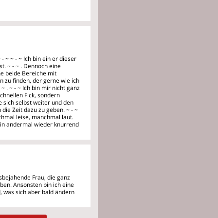
 ~ ~ - ~ Ich bin ein
er dieser
t. ~ - ~ . Dennoch eine
ne beide Bereiche mit
n zu finden, der gerne wie ich
. ~ - ~ Ich bin mir nicht ganz
 schnellen Fick, sondern
 sich selbst weiter und den
ie Zeit dazu zu geben. ~ - ~
chmal leise, manchmal laut.
ein andermal wieder knurrend
ensbejahende Frau, die
ganz
iben. Ansonsten bin ich eine
, was sich aber bald ändern