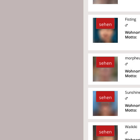
Fisting
sehen
Wohnort
Motto:
morphe
sehen
Wohnort
Motto:
Sunshin
sehen
Wohnort
Motto:
Waikiki
sehen
Wohnort