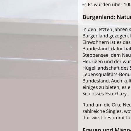
✅ Es wurden über 100
Burgenland: Natu
In den letzten Jahren 
Burgenland gezogen. 
Einwohnern ist es das
Bundesland, dafür ha
Steppensee, dem Neus
Heurigen und der wu
Hügelllandschaft des
Lebensqualitäts-Bonu
Bundesland. Auch kult
einiges zu bieten, es 
Schlosses Esterhazy.
Rund um die Orte Neus
zahlreiche Singles, w
dur wirst bestimmt f
Frauen und Männer