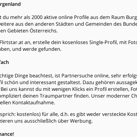
urgenland
dest du mehr als 2000 aktive online Profile aus dem Raum Bu
 weitere aus den anderen Städten und Gemeinden des Bund
en Gebieten Österreichs.
lirtstar.at an, erstelle dein kosenloses Single-Profil, mit F
ben, und werde gefunden.
fach
htige Dinge beachtest, ist Partnersuche online, sehr erfol
ofil schön und interessant gestaltest. Dazu gehören aussagek
Bei uns kannst du mit wenigen Klicks ein Profil erstellen, F
mpliziert deinen Traumpartner finden. Unser moderner Chat
nellen Kontaktaufnahme.
is (sprich: kostenlos) für alle, d.h. es gibt weder versteckte 
zieren uns ausschließlich über Werbung.
hance!