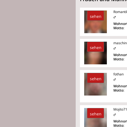
Romanti
sehen
Wohnort
Motto:
maschine
sehen
Wohnort
Motto:
fothan
sehen
Wohnort
Motto:
Mojito7
sehen
Wohnort
Motto: