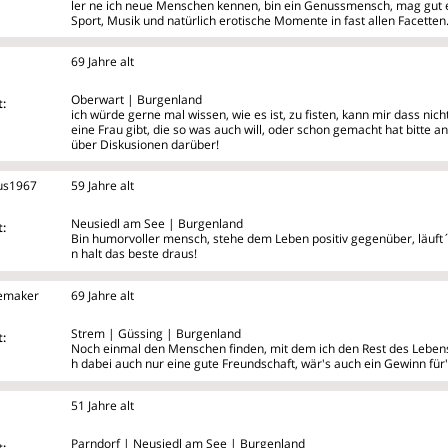
ler
ne ich neue Menschen kennen, bin ein Genussmensch, mag gut e
Sport, Musik und natürlich erotische Momente in fast allen Facetten
69 Jahre alt
Oberwart | Burgenland
:
ich würde gerne mal wissen, wie es ist, zu fisten, kann mir dass nich
eine Frau gibt, die so was auch will, oder schon gemacht hat bitte 
über Diskusionen darüber!
us1967
59 Jahre alt
Neusiedl am See | Burgenland
:
Bin humorvoller mensch, stehe dem Leben positiv gegenüber, läuft
n halt das beste draus!
emaker
69 Jahre alt
Strem | Güssing | Burgenland
:
Noch einmal den Menschen finden, mit dem ich den Rest des Lebens 
h dabei auch nur eine gute Freundschaft, wär's auch ein Gewinn für
51 Jahre alt
Parndorf | Neusiedl am See | Burgenland
: