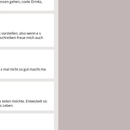
ssen gehen, coole Drinks,
.
t vorstellen, also wenn e
s
anschreiben freue mich auch
´s mal nicht so gut macht ma
teilen möchte. Entwickelt sic
's Leben.