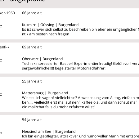
ker-1960
66 Jahre alt
Kukmirn | Güssing | Burgenland
:
Es ist schwer sich selbst zu beschreiben bin eher ein umgängliche
ntik am besten nach fragen
nfi-k
69 Jahre alt
Oberwart | Burgenland
:
Technikinteressierter Bastler! Experimentierfreudig! Gefühlvoll! ve
sergewöhnliche!!!!! begeisterter Motorradfahrer!
55 Jahre alt
Mattersburg | Burgenland
:
Wie soll ich sagen? vielleicht so? Abwechslung vom Alltag, einfach m
ben..... vielleicht erst mal auf nen´ kaffee o.ä. und dann schaut ma´
ein mail/chat falls du mehr erfahren willst!
1
54 Jahre alt
Neusiedl am See | Burgenland
:
Ich bin ein gepflegter, attraktiver und humorvoller Mann mit ent