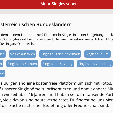
Mehr Singles sehen
österreichischen Bundesländern
h dem deinem Traumpartner? Finde mehr Singles in deiner Umgebung und kli
000 Singles sind bei uns registriert. Um mehr zu sehen melde dich an, Flirtsta
004, in ganz Österreich.
ich
Singles aus Wien
Singles aus der Steiermark
Singles aus Tirol
ch
Singles aus Kärnten
Singles aus Salzburg
Singles aus Vorarlberg
and
us Burgenland eine kostenfreie Plattform um sich mit Fotos
f unserer Singlebörse zu präsentieren und damit andere Mit
tun wir seit über 16 Jahren, und haben seitdem tausende P
t, viele davon sind heute verheiratet. Du findest bei uns Me
uf der Suche nach einer Beziehung oder Freundschaft sind.