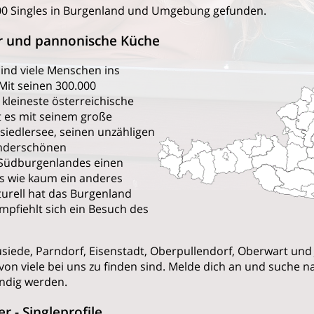
0 Singles in Burgenland und Umgebung gefunden.
r und pannonische Küche
sind viele Menschen ins
Mit seinen 300.000
 kleineste österreichische
t es mit seinem große
iedlersee, seinen unzähligen
nderschönen
 Südburgenlandes einen
s wie kaum ein anderes
urell hat das Burgenland
empfiehlt sich ein Besuch des
iede, Parndorf, Eisenstadt, Oberpullendorf, Oberwart und
ovon viele bei uns zu finden sind. Melde dich an und suche n
ündig werden.
 - Singleprofile