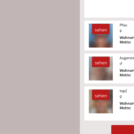
Pfau
sehen
Wohnort
Motto:
Augenzw
sehen
Wohnort
Motto:
top2
sehen
Wohnort
Motto: