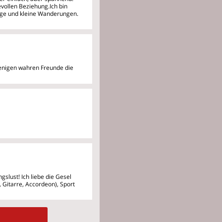
vollen Beziehung.Ich bin
lüge und kleine Wanderungen.
wenigen wahren Freunde die
gslust! Ich liebe die Gesel
 Gitarre, Accordeon), Sport