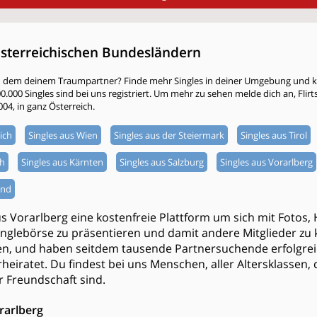
österreichischen Bundesländern
h dem deinem Traumpartner? Finde mehr Singles in deiner Umgebung und kli
000 Singles sind bei uns registriert. Um mehr zu sehen melde dich an, Flirtsta
004, in ganz Österreich.
ich
Singles aus Wien
Singles aus der Steiermark
Singles aus Tirol
ch
Singles aus Kärnten
Singles aus Salzburg
Singles aus Vorarlberg
and
us Vorarlberg eine kostenfreie Plattform um sich mit Fotos
inglebörse zu präsentieren und damit andere Mitglieder zu 
ren, und haben seitdem tausende Partnersuchende erfolgreich
heiratet. Du findest bei uns Menschen, aller Altersklassen,
r Freundschaft sind.
orarlberg