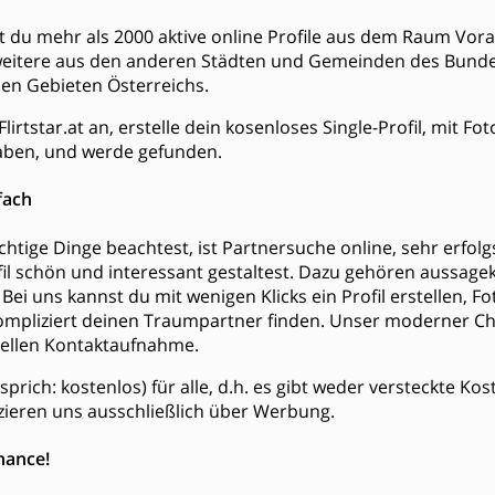
dest du mehr als 2000 aktive online Profile aus dem Raum Vo
weitere aus den anderen Städten und Gemeinden des Bund
en Gebieten Österreichs.
lirtstar.at an, erstelle dein kosenloses Single-Profil, mit F
ben, und werde gefunden.
fach
htige Dinge beachtest, ist Partnersuche online, sehr erfol
ofil schön und interessant gestaltest. Dazu gehören aussagek
Bei uns kannst du mit wenigen Klicks ein Profil erstellen, F
mpliziert deinen Traumpartner finden. Unser moderner Chat
nellen Kontaktaufnahme.
is (sprich: kostenlos) für alle, d.h. es gibt weder versteckte 
zieren uns ausschließlich über Werbung.
hance!