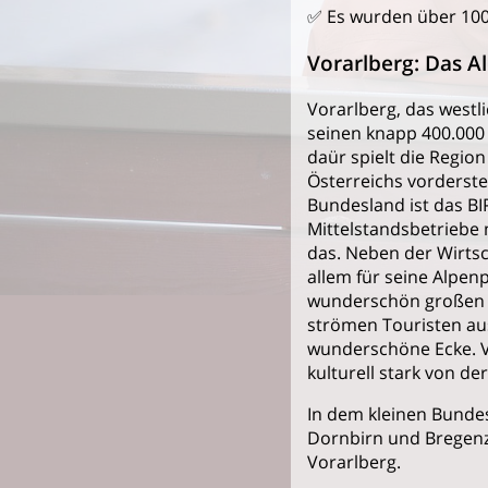
✅ Es wurden über 100
Vorarlberg: Das A
Vorarlberg, das westli
seinen knapp 400.000
daür spielt die Region
Österreichs vorderste
Bundesland ist das BI
Mittelstandsbetriebe
das. Neben der Wirtsc
allem für seine Alpe
wunderschön großen B
strömen Touristen aus
wunderschöne Ecke. V
kulturell stark von de
In dem kleinen Bundes
Dornbirn und Bregenz.
Vorarlberg.