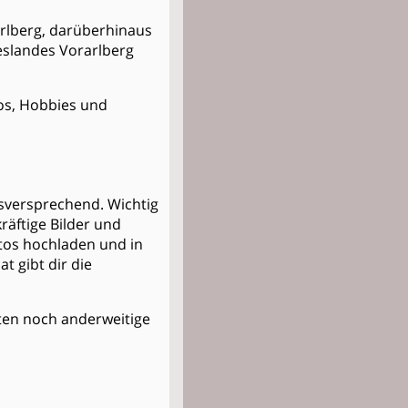
rarlberg, darüberhinaus
eslandes Vorarlberg
otos, Hobbies und
gsversprechend. Wichtig
räftige Bilder und
otos hochladen und in
 gibt dir die
Kosten noch anderweitige