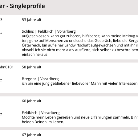
 - Singleprofile
73
53 Jahre alt
Schlins | Feldkirch | Vorarlberg
:
aufgeschlossen, kann gut zuhören, hilfsbereit, kann meine Meinug 
ten, gehe auf Menschen zu und suche das Gespräch, liebe die Ber
Österreich, bin auf einer Landwirtschaft aufgewachsen und mit ih
obwohl ich sie nicht mehr aktiv ausführe, sich selber zu beschreibe
einfach heraus
ahn0101
58 Jahre alt
Bregenz | Vorarlberg
:
ich bin eine jung gebliebener liebevoller Mann mit vielen Interessen
60 Jahre alt
Feldkirch | Vorarlberg
:
Möchte mein Leben genießen und neue Erfahrungen sammeln. Bin fü
beiden Beinen im Leben.
67 Jahre alt