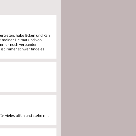
vertreten, habe Ecken und Kan
ge meiner Heimat und von
r immer noch verbunden
n ist immer schwer finde es
r vieles offen und stehe mit