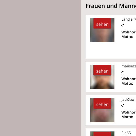
Frauen und Männer
Ländler
sehen
Wohnort
Motto:
mausez
sehen
Wohnort
Motto:
JackXxx
sehen
Wohnort
Motto:
Ele65