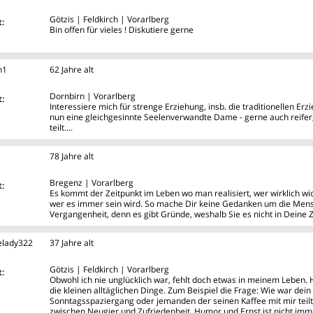
Götzis | Feldkirch | Vorarlberg
:
Bin offen für vieles ! Diskutiere gerne
n1
62 Jahre alt
Dornbirn | Vorarlberg
:
Interessiere mich für strenge Erziehung, insb. die traditionellen Er
nun eine gleichgesinnte Seelenverwandte Dame - gerne auch reifer,
teilt....
78 Jahre alt
Bregenz | Vorarlberg
:
Es kommt der Zeitpunkt im Leben wo man realisiert, wer wirklich wic
wer es immer sein wird. So mache Dir keine Gedanken um die Men
Vergangenheit, denn es gibt Gründe, weshalb Sie es nicht in Deine 
elady322
37 Jahre alt
Götzis | Feldkirch | Vorarlberg
:
Obwohl ich nie unglücklich war, fehlt doch etwas in meinem Leben. 
die kleinen alltäglichen Dinge. Zum Beispiel die Frage: Wie war dein
Sonntagsspaziergang oder jemanden der seinen Kaffee mit mir teilt
zwischen Neugier und Zufriedenheit, Humor und Ernst ist nicht imm