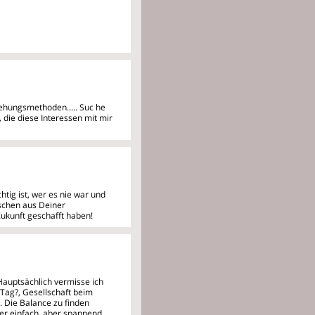
ziehungsmethoden..... Suc
he
 die diese Interessen mit mir
htig ist, wer es nie war und
schen aus Deiner
Zukunft geschafft haben!
Hauptsächlich vermisse ich
 Tag?, Gesellschaft beim
. Die Balance zu finden
er einfach, aber spannend.