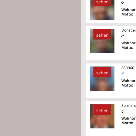
sehen
Wohnort
Motto:
Donatie
sehen
Wohnort
Motto:
669966
sehen
Wohnort
Motto:
Sunshin
sehen
Wohnort
Motto: