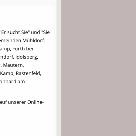
"Er sucht Sie" und "Sie
Gemeinden Mühldorf,
amp, Furth bei
ndorf, Idolsberg,
, Mautern,
Kamp, Rastenfeld,
Leonhard am
auf unserer Online-