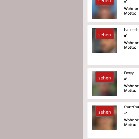
sehen
Wohnort
Motto:
haussch
sehen
Wohnort
Motto:
Foxyy
sehen
Wohnort
Motto:
franzfra
sehen
Wohnort
Motto: