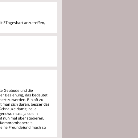
it 3Tagesbart anzutreffen,
te Gebäude und die
einer Beziehung, das bedeutet
ert zu werden. Bin oft zu
nt man sich daran, besser das
chnauze damit, na ja....
gendwo muss ja so ein
t nun mal über studieren.
h Kompromissbereit,
n meine Freunde)und mach so