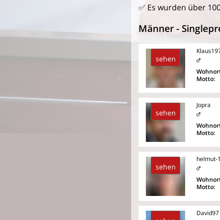
✅ Es wurden über 10
Männer - Singlepro
Klaus19
sehen
Wohnort
Motto:
Jopra
sehen
Wohnort
Motto:
helmut-
sehen
Wohnort
Motto:
David97