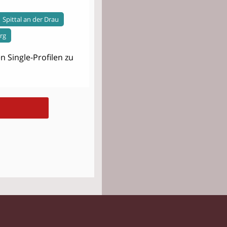
Spittal an der Drau
rg
 Single-Profilen zu