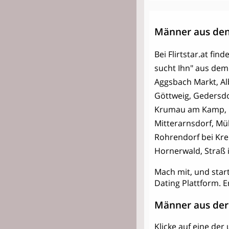
Männer aus den
Bei Flirtstar.at fi
sucht Ihn" aus dem
Aggsbach Markt, Al
Göttweig, Gedersdo
Krumau am Kamp, La
Mitterarnsdorf, Mü
Rohrendorf bei Krem
Hornerwald, Straß 
Mach mit, und star
Dating Plattform. E
Männer aus der
Klicke auf eine de