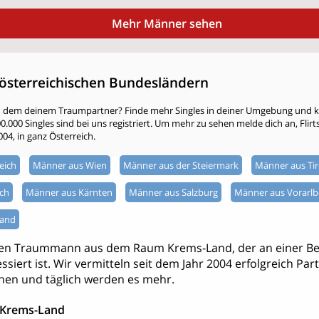
Mehr Männer sehen
österreichischen Bundesländern
h dem deinem Traumpartner? Finde mehr Singles in deiner Umgebung und kli
000 Singles sind bei uns registriert. Um mehr zu sehen melde dich an, Flirtsta
004, in ganz Österreich.
eich
Männer aus Wien
Männer aus der Steiermark
Männer aus Tir
ch
Männer aus Kärnten
Männer aus Salzburg
Männer aus Vorarlb
land
nen Traummann aus dem Raum Krems-Land, der an einer Be
ssiert ist. Wir vermitteln seit dem Jahr 2004 erfolgreich Par
hen und täglich werden es mehr.
 Krems-Land