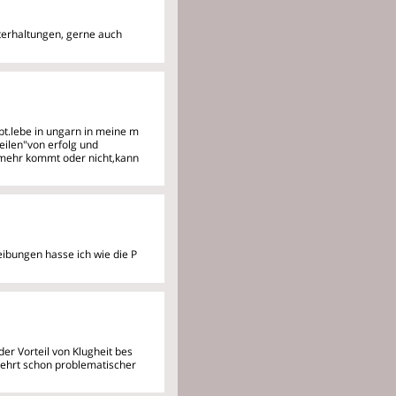
terhaltungen, gerne auch
ebt.lebe in ungarn in meine
m
eilen"von erfolg und
.mehr kommt oder nicht,kann
eibungen hasse ich wie die P
er Vorteil von Klugheit bes
kehrt schon problematischer