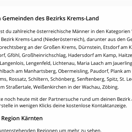
 Gemeinden des Bezirks Krems-Land
ndest du zahlreiche österreichische Männer in den Kategorien 
 Bezirk Krems-Land (Niederösterreich), darunter aus den 
brechtsberg an der Großen Krems, Dürnstein, Etsdorf am K
rf, Gföhl, Großheinrichschlag, Hadersdorf am Kamp, Haitze
ngenlois, Lengenfeld, Lichtenau, Maria Laach am Jauerling
hlbach am Manhartsberg, Obermeisling, Paudorf, Plank am 
s, Rossatz, Schiltern, Schönberg, Senftenberg, Spitz, St. 
im Straßertale, Weißenkirchen in der Wachau, Zöbing.
te noch heute mit der Partnersuche rund um deinen Bezirk 
rstelle in wenigen Klicks deine kostenlose Kontaktanzeige.
 Region Kärnten
r untenstehenden Regionen um mehr zu sehen.