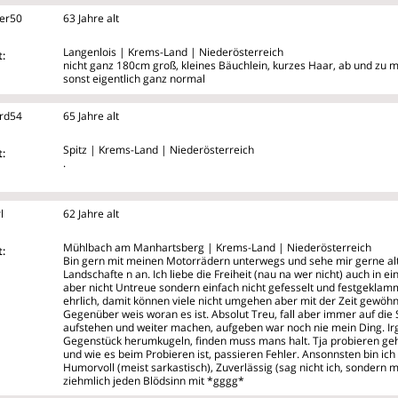
er50
63 Jahre alt
Langenlois | Krems-Land | Niederösterreich
:
nicht ganz 180cm groß, kleines Bäuchlein, kurzes Haar, ab und zu m
sonst eigentlich ganz normal
rd54
65 Jahre alt
Spitz | Krems-Land | Niederösterreich
:
.
l
62 Jahre alt
Mühlbach am Manhartsberg | Krems-Land | Niederösterreich
:
Bin gern mit meinen Motorrädern unterwegs und sehe mir gerne al
Landschafte
n an. Ich liebe die Freiheit (nau na wer nicht) auch in 
aber nicht Untreue sondern einfach nicht gefesselt und festgeklamm
ehrlich, damit können viele nicht umgehen aber mit der Zeit gewöh
Gegenüber weis woran es ist. Absolut Treu, fall aber immer auf die S
aufstehen und weiter machen, aufgeben war noch nie mein Ding. Ir
Gegenstück herumkugeln, finden muss mans halt. Tja probieren geh
und wie es beim Probieren ist, passieren Fehler. Ansonnsten bin ic
Humorvoll (meist sarkastisch), Zuverlässig (sag nicht ich, sonder
ziehmlich jeden Blödsinn mit *gggg*