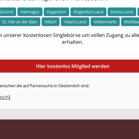
Gmünd
Hermagor
Klagenfurt
Klagenfurt-Land
Krems-Land
St. Veit an der Glan
Villach
Villach-Land
Völkermarkt
Wolfsbe
i unserer kostenlosen Singlebörse um vollen Zugang zu allen
erhalten.
Hier kostenlos Mitglied werden
enschen die auf Parnersuche in Oesterreich sind:
eich
]