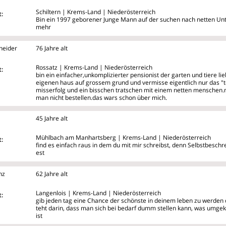
Schiltern | Krems-Land | Niederösterreich
:
Bin ein 1997 geborener Junge Mann auf der suchen nach netten Un
mehr
neider
76 Jahre alt
Rossatz | Krems-Land | Niederösterreich
:
bin ein einfacher,unkomplizierter pensionist der garten und tiere li
eigenen haus auf grossem grund und vermisse eigentlich nur das "t
misserfolg und ein bisschen tratschen mit einem netten menschen
man nicht bestellen.das wars schon über mich.
45 Jahre alt
Mühlbach am Manhartsberg | Krems-Land | Niederösterreich
:
find es einfach raus in dem du mit mir schreibst, denn Selbstbeschr
est
nz
62 Jahre alt
Langenlois | Krems-Land | Niederösterreich
:
gib jeden tag eine Chance der schönste in deinem leben zu werden d
teht darin, dass man sich bei bedarf dumm stellen kann, was umge
ist