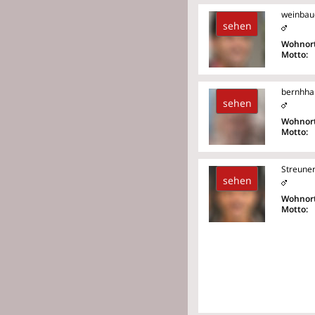
weinbau
sehen
Wohnort
Motto:
bernhha
sehen
Wohnort
Motto:
Streuner
sehen
Wohnort
Motto: