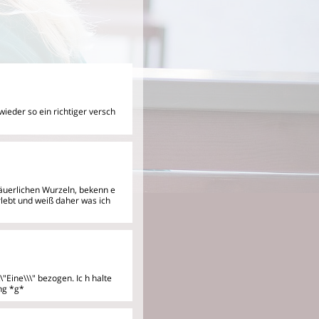
ieder so ein richtiger versch
 bäuerlichen Wurzeln, bekenn
e
rlebt und weiß daher was ich
\"Eine\\\" bezogen. Ic
h halte
ing *g*