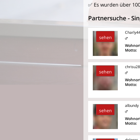
✅ Es wurden über 100
Partnersuche - Sin
Charly4
sehen
Wohnort
Motto:
chrisu28
sehen
Wohnort
Motto:
albundy
sehen
Wohnort
Motto:
dolores