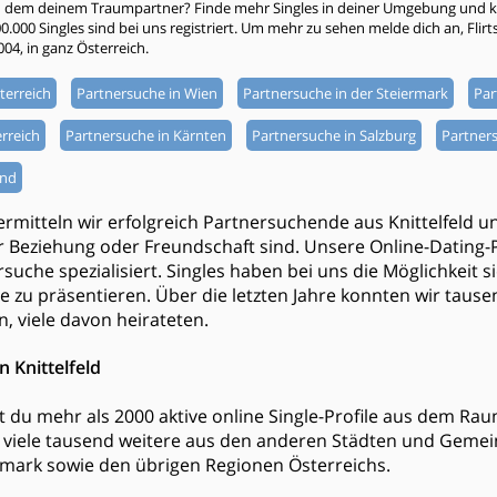
h dem deinem Traumpartner? Finde mehr Singles in deiner Umgebung und kli
000 Singles sind bei uns registriert. Um mehr zu sehen melde dich an, Flirtsta
004, in ganz Österreich.
terreich
Partnersuche in Wien
Partnersuche in der Steiermark
Par
rreich
Partnersuche in Kärnten
Partnersuche in Salzburg
Partners
and
ermitteln wir erfolgreich Partnersuchende aus Knittelfeld 
 Beziehung oder Freundschaft sind. Unsere Online-Dating-P
rsuche spezialisiert. Singles haben bei uns die Möglichkeit s
e zu präsentieren. Über die letzten Jahre konnten wir tau
n, viele davon heirateten.
n Knittelfeld
est du mehr als 2000 aktive online Single-Profile aus dem Rau
viele tausend weitere aus den anderen Städten und Geme
mark sowie den übrigen Regionen Österreichs.