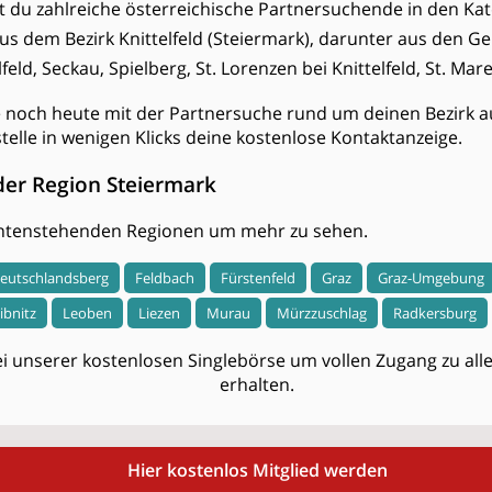
est du zahlreiche österreichische Partnersuchende in den Kat
aus dem Bezirk Knittelfeld (Steiermark), darunter aus den G
eld, Seckau, Spielberg, St. Lorenzen bei Knittelfeld, St. Marei
e noch heute mit der Partnersuche rund um deinen Bezirk a
stelle in wenigen Klicks deine kostenlose Kontaktanzeige.
der Region Steiermark
 untenstehenden Regionen um mehr zu sehen.
eutschlandsberg
Feldbach
Fürstenfeld
Graz
Graz-Umgebung
ibnitz
Leoben
Liezen
Murau
Mürzzuschlag
Radkersburg
i unserer kostenlosen Singlebörse um vollen Zugang zu allen
erhalten.
Hier kostenlos Mitglied werden