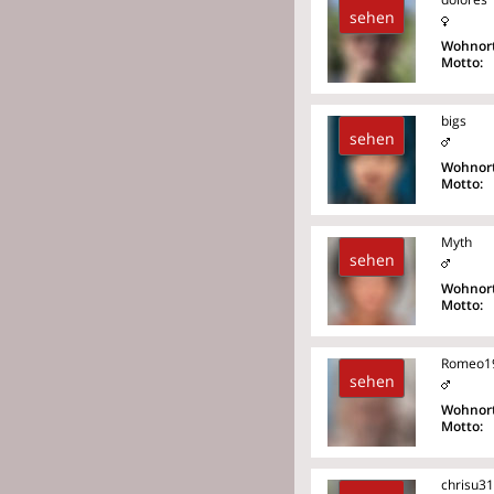
sehen
Wohnort
Motto:
bigs
sehen
Wohnort
Motto:
Myth
sehen
Wohnort
Motto:
Romeo1
sehen
Wohnort
Motto:
chrisu31