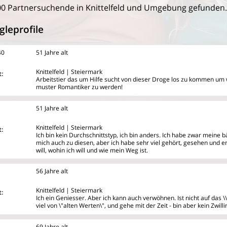
0 Partnersuchende in Knittelfeld und Umgebung gefunden.
gleprofile
40
51 Jahre alt
Knittelfeld | Steiermark
:
Arbeitstier das um Hilfe sucht von dieser Droge los zu kommen um w
muster Romantiker zu werden!
51 Jahre alt
Knittelfeld | Steiermark
:
Ich bin kein Durchschnittstyp, ich bin anders. Ich habe zwar meine
mich auch zu diesen, aber ich habe sehr viel gehört, gesehen und e
will, wohin ich will und wie mein Weg ist.
56 Jahre alt
Knittelfeld | Steiermark
:
Ich ein Geniesser. Aber ich kann auch verwöhnen. Ist nicht auf das \\
viel von \"alten Werten\", und gehe mit der Zeit - bin aber kein Zwill
69 Jahre alt