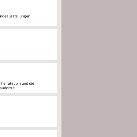
undeausstellungen.
erheiratet bin und die
audern !!!