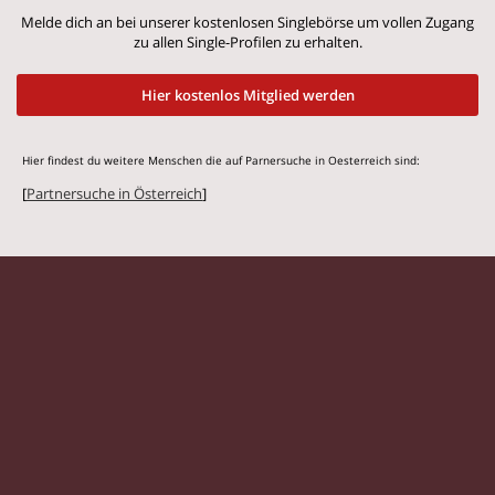
Melde dich an bei unserer kostenlosen Singlebörse um vollen Zugang
zu allen Single-Profilen zu erhalten.
Hier kostenlos Mitglied werden
Hier findest du weitere Menschen die auf Parnersuche in Oesterreich sind:
[
Partnersuche in Österreich
]
© 2026 Flirtstar.at |
Impressum
|
Datenschutz