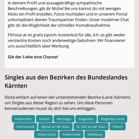
in deinem Profil und aussagekräftige sympathische
Beschreibungen, gib dir Mühe! Bei uns kannst du mit wenigen
Klicks ein Profil erstellen, Fotos hochladen und in unserem Portal
unkompliziert deinen Traumpartner finden. Unser moderner Chat
gibt dir die Möglichkeit der schnellen Kontaktaufnahme.
Flirtstar.at ist gratis (sprich: kostenlos) für alle, d.h. es gibt weder
versteckte Kosten noch anderweitige Gebühren. Wir finanzieren
uns ausschließlich über Werbung.
Gib der Liebe eine Chance!
Singles aus den Bezirken des Bundeslandes
Kärnten
Klicke einfach auf einen der untenstehenden Bezirke (Land: Kärnten)
um Singles aus dieser Region zu sehen. Um diese Personen
kennenzulernen musst du dich bei uns einloggen.
Feldkirchen
Gmünd
Hermagor
Klagenfurt
Klagenfurt-Land
Krems-Land
Spittal an der Drau
St. Veit an der Glan
Villach
Villach-Land
Völkermarkt
Wolfsberg