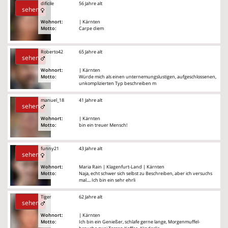
dificile
56 Jahre alt
sehen
Wohnort:
| Kärnten
Motto:
Carpe diem
Roberto42
65 Jahre alt
sehen
Wohnort:
| Kärnten
Motto:
Würde mich als einen unternemungslustigen, aufgeschlossenen,
unkomplizierten Typ beschreiben m
manuel_18
41 Jahre alt
sehen
Wohnort:
| Kärnten
Motto:
bin ein treuer Mensch!
funny21
43 Jahre alt
sehen
Wohnort:
Maria Rain | Klagenfurt-Land | Kärnten
Motto:
Naja, echt schwer sich selbst zu Beschreiben, aber ich versuchs
mal.... Ich bin ein sehr ehrli
Tiger
62 Jahre alt
sehen
Wohnort:
| Kärnten
Motto:
Ich bin ein Genießer, schlafe gerne lange, Morgenmuffel-