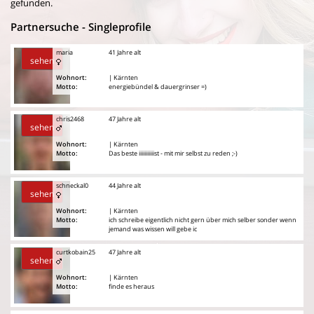
gefunden.
Partnersuche - Singleprofile
maria
41 Jahre alt
sehen
Wohnort:
| Kärnten
Motto:
energiebündel & dauergrinser =)
chris2468
47 Jahre alt
sehen
Wohnort:
| Kärnten
Motto:
Das beste iiiiiiiiiiist - mit mir selbst zu reden ;-)
schneckal0
44 Jahre alt
sehen
Wohnort:
| Kärnten
Motto:
ich schreibe eigentlich nicht gern über mich selber sonder wenn
jemand was wissen will gebe ic
curtkobain25
47 Jahre alt
sehen
Wohnort:
| Kärnten
Motto:
finde es heraus