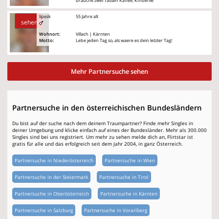
brauche zwei Tassen Kaffee, KInderlie
lipezk
55 Jahre alt
sehen
Wohnort:
Villach | Kärnten
Motto:
Lebe jeden Tag so, als waere es dein letzter Tag!
Mehr Partnersuche sehen
Partnersuche in den österreichischen Bundesländern
Du bist auf der suche nach dem deinem Traumpartner? Finde mehr Singles in
deiner Umgebung und klicke einfach auf eines der Bundesländer. Mehr als 300.000
Singles sind bei uns registriert. Um mehr zu sehen melde dich an, Flirtstar ist
gratis für alle und das erfolgreich seit dem Jahr 2004, in ganz Österreich.
Partnersuche in Niederösterreich
Partnersuche in Wien
Partnersuche in der Steiermark
Partnersuche in Tirol
Partnersuche in Oberösterreich
Partnersuche in Kärnten
Partnersuche in Salzburg
Partnersuche in Vorarlberg