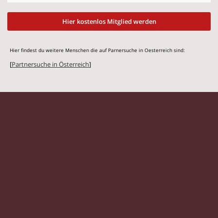
Hier kostenlos Mitglied werden
Hier findest du weitere Menschen die auf Parnersuche in Oesterreich sind:
[
Partnersuche in Österreich
]
© 2026 Flirtstar.at |
Impressum
|
Datenschutz
Singles
|
Kontaktanzeigen
|
Partnersuche
|
Frauen
|
Männer
|
Glossar