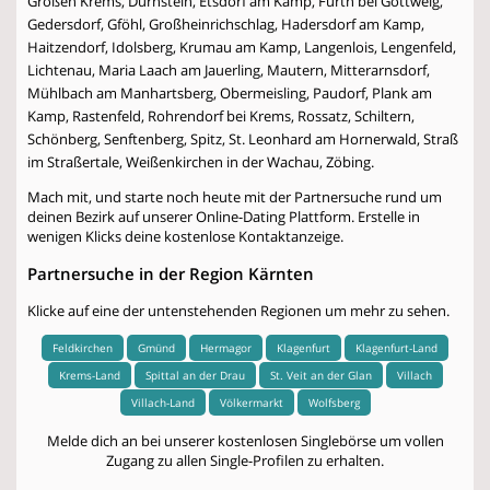
Großen Krems, Dürnstein, Etsdorf am Kamp, Furth bei Göttweig,
Gedersdorf, Gföhl, Großheinrichschlag, Hadersdorf am Kamp,
Haitzendorf, Idolsberg, Krumau am Kamp, Langenlois, Lengenfeld,
Lichtenau, Maria Laach am Jauerling, Mautern, Mitterarnsdorf,
Mühlbach am Manhartsberg, Obermeisling, Paudorf, Plank am
Kamp, Rastenfeld, Rohrendorf bei Krems, Rossatz, Schiltern,
Schönberg, Senftenberg, Spitz, St. Leonhard am Hornerwald, Straß
im Straßertale, Weißenkirchen in der Wachau, Zöbing.
Mach mit, und starte noch heute mit der Partnersuche rund um
deinen Bezirk auf unserer Online-Dating Plattform. Erstelle in
wenigen Klicks deine kostenlose Kontaktanzeige.
Partnersuche in der Region Kärnten
Klicke auf eine der untenstehenden Regionen um mehr zu sehen.
Feldkirchen
Gmünd
Hermagor
Klagenfurt
Klagenfurt-Land
Krems-Land
Spittal an der Drau
St. Veit an der Glan
Villach
Villach-Land
Völkermarkt
Wolfsberg
Melde dich an bei unserer kostenlosen Singlebörse um vollen
Zugang zu allen Single-Profilen zu erhalten.