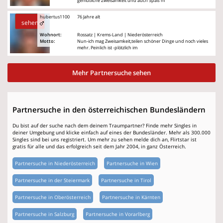
gemütliche Zweisamkeit und auch Spaß m
hubertus1100
76 Jahre alt
sehen
Wohnort:
Rossatz | Krems-Land | Niederösterreich
Motto:
Nun-ich mag Zweisamkeit,teilen schöner Dinge und noch vieles
mehr. Peinlich ist -plötzlich im
Mehr Partnersuche sehen
Partnersuche in den österreichischen Bundesländern
Du bist auf der suche nach dem deinem Traumpartner? Finde mehr Singles in
deiner Umgebung und klicke einfach auf eines der Bundesländer. Mehr als 300.000
Singles sind bei uns registriert. Um mehr zu sehen melde dich an, Flirtstar ist
gratis für alle und das erfolgreich seit dem Jahr 2004, in ganz Österreich.
Partnersuche in Niederösterreich
Partnersuche in Wien
Partnersuche in der Steiermark
Partnersuche in Tirol
Partnersuche in Oberösterreich
Partnersuche in Kärnten
Partnersuche in Salzburg
Partnersuche in Vorarlberg