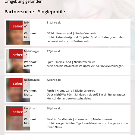
Umgebung gefunden.
Partnersuche - Singleprofile
felix
51 Jahre alt
sehen
Wohnort:
Gföhl | Krems-Land | Niederösterreich
Motto:
Ich bin Lebenslustig und für jeden Spaß zu haben, denn das
Leben ist zu kurz um Trübsal zu b
MichiBerger
47 Jahre alt
sehen
Wohnort:
Spitz | Krems-Land | Niederösterreich
Motto:
zu finden bin ich auch im icq unter 201 517 875 (MichiBerger)
heinzmausal
42 Jahre alt
sehen
Wohnort:
Furth | Krems-Land | Niederösterreich
Motto:
Über mich?Was könnt ich da schreiben?? Bin ein herzensguter
Mensch,der andere versteht.Meine
Nordmann
58 Jahre alt
sehen
Wohnort:
Straß im Straßertale | Krems-Land | Niederösterreich
Motto:
Ich bin ein gemütlicher Typ, Hundebesitzer und bin gerne in der
freien Natur.