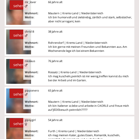
mr_lover
66 Jahre alt
sehen
Wohnort:
Mautern | Krems-Land | Niederösterreich
Motto:
Ich bin humorvoll und zielstrebig, zärtlich und stark, selbstsicher,
aber nicht arrogant, kein
chris18
38 Jahre alt
sehen
Wohnort:
Rohrendorf | Krems-Land | Niederösterreich
Motto:
Ich bin gerne mit meinen Freunden und Bekannten aus. Am
Wochenende lege ich bei einem Bekannten
nkolaus
76 Jahre alt
sehen
Wohnort:
Rossatz | Krems-Land | Niederösterreich
Motto:
Ich mag kuscheln,peinlich ist mir wenig,treffen kannst du mich
bei der Arbeit und im Garten.
pipponero
65 Jahre alt
sehen
Wohnort:
Mautern | Krems-Land | Niederösterreich
Motto:
ich bin Italiener zz.lebe und arbeite in CAORLE und freue mich
auf JEDEbesuch peinnlich?????
gipsygirl
54 Jahre alt
sehen
Wohnort:
Furth | Krems-Land | Niederösterreich
Motto:
ich mag meinen Kater, gutes Essen, Romantik, kuscheln,