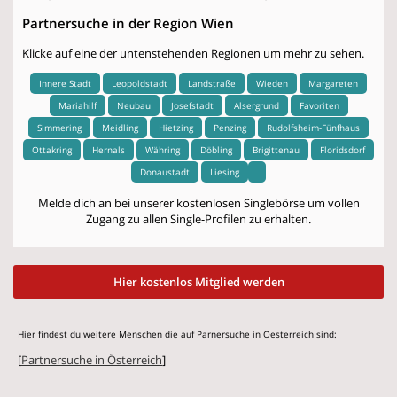
Partnersuche in der Region Wien
Klicke auf eine der untenstehenden Regionen um mehr zu sehen.
Innere Stadt
Leopoldstadt
Landstraße
Wieden
Margareten
Mariahilf
Neubau
Josefstadt
Alsergrund
Favoriten
Simmering
Meidling
Hietzing
Penzing
Rudolfsheim-Fünfhaus
Ottakring
Hernals
Währing
Döbling
Brigittenau
Floridsdorf
Donaustadt
Liesing
Melde dich an bei unserer kostenlosen Singlebörse um vollen
Zugang zu allen Single-Profilen zu erhalten.
Hier kostenlos Mitglied werden
Hier findest du weitere Menschen die auf Parnersuche in Oesterreich sind:
[
Partnersuche in Österreich
]