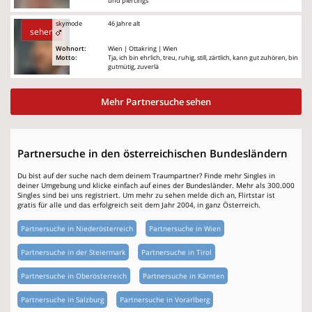
und piercings
skymode
46 Jahre alt
sehen
Wohnort:
Wien | Ottakring | Wien
Motto:
Tja, ich bin ehrlich, treu, ruhig, still, zärtlich, kann gut zuhören, bin
gutmütig, zuverlä
Mehr Partnersuche sehen
Partnersuche in den österreichischen Bundesländern
Du bist auf der suche nach dem deinem Traumpartner? Finde mehr Singles in
deiner Umgebung und klicke einfach auf eines der Bundesländer. Mehr als 300.000
Singles sind bei uns registriert. Um mehr zu sehen melde dich an, Flirtstar ist
gratis für alle und das erfolgreich seit dem Jahr 2004, in ganz Österreich.
Partnersuche in Niederösterreich
Partnersuche in Wien
Partnersuche in der Steiermark
Partnersuche in Tirol
Partnersuche in Oberösterreich
Partnersuche in Kärnten
Partnersuche in Salzburg
Partnersuche in Vorarlberg