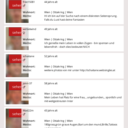
free15081
44 Jahre alt
sehen
Wohnort:
Wien | Ottakring | Wien
Motto:
HI ich bin auf der Suche nach einem diskreten Seitensprung.
Falls du Lust hast deine Fantasien
wirbelwind
49 Jahre alt
sehen
Wohnort:
Wien | Ottakring | Wien
Motto:
Ich genieße mein Leben in vollen Zügen - bin spontan und
lebensfroh - doch dies bedeutet NICH
schaitane
52 Jahre alt
sehen
Wohnort:
Wien | Ottakring | Wien
Motto:
weitere photos von mir unter http://schaitane.websingles.at
jonn-37
58 Jahre alt
sehen
Wohnort:
Wien | Ottakring | Wien
Motto:
Mein Leben hat Platz für eine frau, , ungebunden, , sportlich und
mit weitgestreuten Inter
Mad22m
43 Jahre alt
sehen
Wohnort:
Wien | Ottakring | Wien
Motto:
180gross,grün graue Augen,Bart um den mund,Brille,Tattoos