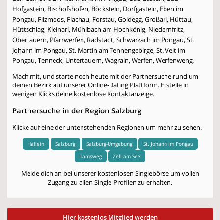
Hofgastein, Bischofshofen, Böckstein, Dorfgastein, Eben im
Pongau, Filzmoos, Flachau, Forstau, Goldegg, Großarl, Hüttau,
Hüttschlag, Kleinarl, Mühlbach am Hochkönig, Niedernfritz,
Obertauern, Pfarrwerfen, Radstadt, Schwarzach im Pongau, St.
Johann im Pongau, St. Martin am Tennengebirge, St. Veit im
Pongau, Tenneck, Untertauern, Wagrain, Werfen, Werfenweng.
Mach mit, und starte noch heute mit der Partnersuche rund um
deinen Bezirk auf unserer Online-Dating Plattform. Erstelle in
wenigen Klicks deine kostenlose Kontaktanzeige.
Partnersuche in der Region Salzburg
Klicke auf eine der untenstehenden Regionen um mehr zu sehen.
Hallein
Salzburg
Salzburg-Umgebung
St. Johann im Pongau
Tamsweg
Zell am See
Melde dich an bei unserer kostenlosen Singlebörse um vollen
Zugang zu allen Single-Profilen zu erhalten.
Hier kostenlos Mitglied werden