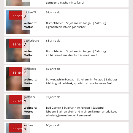
gerne und mache mir so fast al
michael72
53 Jahre alt
sehen
Wohnort:
Bischofshofen | St. Johann im Pongau | Salzburg
Motto:
eigentlich bin ich ein ganz lieber
dasvorletzte
68 Jahre alt
sehen
Wohnort:
Bischofshofen | St. Johann im Pongau | Salzburg
Motto:
ich bin ein offenes buch - blättere in mir !
Schlekerli
55 Jahre alt
sehen
Wohnort:
Schwarzach im Pongau | St. Johann im Pongau | Salzburg
Motto:
Ich bin groß , schlank, sportlich. Ich mache gerne Sex!
gasteiner
71 Jahre alt
sehen
Wohnort:
Bad Gastein | St. Johann im Pongau | Salzburg
Motto:
lebe seit 6 jahren allein und in einem kleinen ort . da ist es
schwierig jemand neuen kennenzul
Yankee
66 Jahre alt
sehen