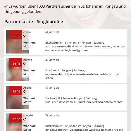
✅ Es wurden über 1000 Partnersuchende in St. Johann im Pongau und
Umgebung gefunden.
Partnersuche - Singleprofile
chissa
64 Jahre alt
sehen
Wohnort:
Bischofshofen | St. Johann im Pongau | Salzburg
Motto:
auch aus steinen, die einem in den weg gelegt werden, kann man
ein haus bauen iw_home@gmx.net
hottwo
48 Jahre alt
sehen
Wohnort:
St. Johann im Pongau | Salzburg
Motto:
es wäre einfach toll, eine sie mal einzuladen und dann......mal
sehen !
Arielle1
47 Jahre alt
sehen
Wohnort:
Flachau | St. Johann im Pongau | Salzburg
Motto:
Das Leben ist so schön, nur nüchtern darf man nicht werden!!!
sport10
71 Jahre alt
sehen
Wohnort:
Bischofshofen | St. Johann im Pongau | Salzburg
Motto:
Bin ein Sportlicher Typ, mache alles was so Spass macht, Arbeite