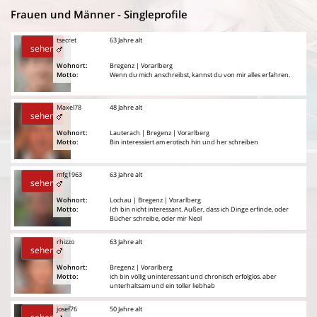
Frauen und Männer - Singleprofile
tsecret
63 Jahre alt
sehen
Wohnort:
Bregenz | Vorarlberg
Motto:
Wenn du mich anschreibst, kannst du von mir alles erfahren.
Maxel78
48 Jahre alt
sehen
Wohnort:
Lauterach | Bregenz | Vorarlberg
Motto:
Bin interessiert am erotisch hin und her schreiben
mfg1963
63 Jahre alt
sehen
Wohnort:
Lochau | Bregenz | Vorarlberg
Motto:
Ich bin nicht interessant. Außer, dass ich Dinge erfinde, oder
Bücher schreibe, oder mir Neol
rhizzo
63 Jahre alt
sehen
Wohnort:
Bregenz | Vorarlberg
Motto:
ich bin völlig uninteressant und chronisch erfolglos. aber
unterhaltsam und ein toller liebhab
josef76
50 Jahre alt