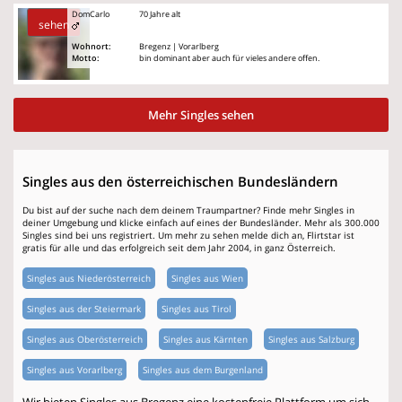
DomCarlo
70 Jahre alt
sehen
Wohnort:
Bregenz | Vorarlberg
Motto:
bin dominant aber auch für vieles andere offen.
Mehr Singles sehen
Singles aus den österreichischen Bundesländern
Du bist auf der suche nach dem deinem Traumpartner? Finde mehr Singles in
deiner Umgebung und klicke einfach auf eines der Bundesländer. Mehr als 300.000
Singles sind bei uns registriert. Um mehr zu sehen melde dich an, Flirtstar ist
gratis für alle und das erfolgreich seit dem Jahr 2004, in ganz Österreich.
Singles aus Niederösterreich
Singles aus Wien
Singles aus der Steiermark
Singles aus Tirol
Singles aus Oberösterreich
Singles aus Kärnten
Singles aus Salzburg
Singles aus Vorarlberg
Singles aus dem Burgenland
Wir bieten Singles aus Bregenz eine kostenfreie Plattform um sich