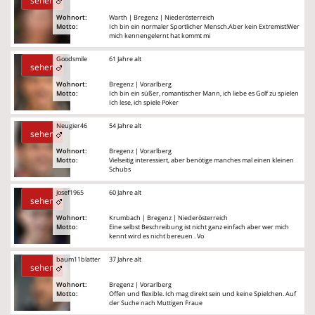
sehen
Wohnort:
Warth | Bregenz | Niederösterreich
Motto:
Ich bin ein normaler Sportlicher Mensch.Aber kein Extremist!Wer
mich kennengelernt hat kommt mi
Goodsmile
61 Jahre alt
sehen
Wohnort:
Bregenz | Vorarlberg
Motto:
Ich bin ein süßer, romantischer Mann, ich liebe es Golf zu spielen
Ich lese, ich spiele Poker
Neugier46
54 Jahre alt
sehen
Wohnort:
Bregenz | Vorarlberg
Motto:
Vielseitig interessiert, aber benötige manches mal einen kleinen
Schubs
Josef1965
60 Jahre alt
sehen
Wohnort:
Krumbach | Bregenz | Niederösterreich
Motto:
Eine selbst Beschreibung ist nicht ganz einfach aber wer mich
kennt wird es nicht bereuen . Vo
baum11blatter
37 Jahre alt
sehen
Wohnort:
Bregenz | Vorarlberg
Motto:
Offen und flexible. Ich mag direkt sein und keine Spielchen. Auf
der Suche nach Muttigen Fraue