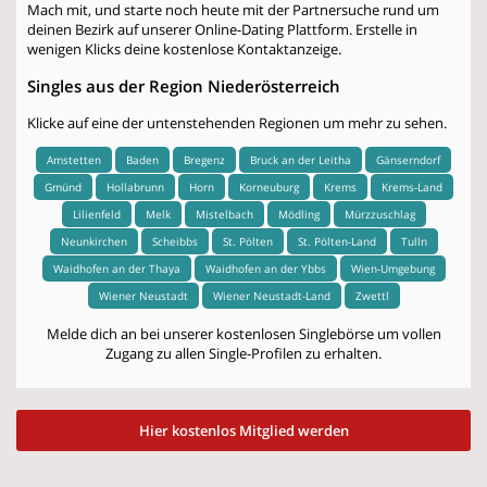
Mach mit, und starte noch heute mit der Partnersuche rund um
deinen Bezirk auf unserer Online-Dating Plattform. Erstelle in
wenigen Klicks deine kostenlose Kontaktanzeige.
Singles aus der Region Niederösterreich
Klicke auf eine der untenstehenden Regionen um mehr zu sehen.
Amstetten
Baden
Bregenz
Bruck an der Leitha
Gänserndorf
Gmünd
Hollabrunn
Horn
Korneuburg
Krems
Krems-Land
Lilienfeld
Melk
Mistelbach
Mödling
Mürzzuschlag
Neunkirchen
Scheibbs
St. Pölten
St. Pölten-Land
Tulln
Waidhofen an der Thaya
Waidhofen an der Ybbs
Wien-Umgebung
Wiener Neustadt
Wiener Neustadt-Land
Zwettl
Melde dich an bei unserer kostenlosen Singlebörse um vollen
Zugang zu allen Single-Profilen zu erhalten.
Hier kostenlos Mitglied werden