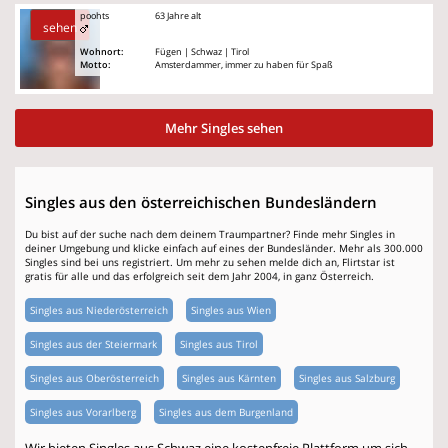
poohts
63 Jahre alt
sehen
Wohnort:
Fügen | Schwaz | Tirol
Motto:
Amsterdammer, immer zu haben für Spaß
Mehr Singles sehen
Singles aus den österreichischen Bundesländern
Du bist auf der suche nach dem deinem Traumpartner? Finde mehr Singles in
deiner Umgebung und klicke einfach auf eines der Bundesländer. Mehr als 300.000
Singles sind bei uns registriert. Um mehr zu sehen melde dich an, Flirtstar ist
gratis für alle und das erfolgreich seit dem Jahr 2004, in ganz Österreich.
Singles aus Niederösterreich
Singles aus Wien
Singles aus der Steiermark
Singles aus Tirol
Singles aus Oberösterreich
Singles aus Kärnten
Singles aus Salzburg
Singles aus Vorarlberg
Singles aus dem Burgenland
Wir bieten Singles aus Schwaz eine kostenfreie Plattform um sich