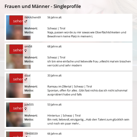
Frauen und Männer - Singleprofile
IMAXchen69
56 Jahre alt
sehen
Wohnort:
Schwaz | Tirol
Motto:
Naja, passen würde zu mir sowas wie Oberflächlichkeiten und
Bewohnern keine Platz in meinem L
omi58
68 Jahre alt
sehen
Wohnort:
Schwaz | Tirol
Motto:
ich bin eine einfache und liebevolle frau ,villeicht mal ein bisschen
verrückt und sehr modern
dizal
33 Jahre alt
sehen
Wohnort:
Ramsau im Zillertal | Schwaz | Tirol
Motto:
Spontan, offen für alles . Gibt fast nichts das ich nicht schonmal
ausprobiert habe und falls
Jule555
53 Jahre alt
sehen
Wohnort:
Hintertux | Schwaz | Tirol
Motto:
Bin nett, liebevoll, einzigartig....Hab den Talent zum glücklich sein
und noch ein paar mehr..
19HEBS59
66 Jahre alt