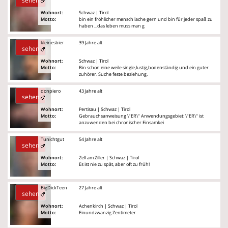
sehen
Wohnort:
Schwaz | Tirol
Motto:
bin ein fröhlicher mensch lache gern und bin für jeder spaß zu
haben ...das leben muss man g
kleinesbier
39 Jahre alt
sehen
Wohnort:
Schwaz | Tirol
Motto:
Bin schon eine weile single,lustig,bodenständig und ein guter
zuhörer. Suche feste beziehung.
donpiero
43 Jahre alt
sehen
Wohnort:
Pertisau | Schwaz | Tirol
Motto:
Gebrauchsanweisung \"ER\" Anwendungsgebiet: \"ER\" ist
anzuwenden bei chronischer Einsamkei
Tunichtgut
54 Jahre alt
sehen
Wohnort:
Zell am Ziller | Schwaz | Tirol
Motto:
Es ist nie zu spät, aber oft zu früh!
BigDickTeen
27 Jahre alt
sehen
Wohnort:
Achenkirch | Schwaz | Tirol
Motto:
Einundzwanzig Zentimeter