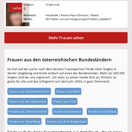
lacylenn
27 Jahre alt
sehen
Wohnort:
Hauteville | Riviera-Pays-d'Enhaut | Waadt
Motto:
Wir haben uns auf Instagram geschrieben: julie68227
Mehr Frauen sehen
Frauen aus den österreichischen Bundesländern
Du bist auf der suche nach dem deinem Traumpartner? Finde mehr Singles in
deiner Umgebung und klicke einfach auf eines der Bundesländer. Mehr als 300.000
Singles sind bei uns registriert. Um mehr zu sehen melde dich an, Flirtstar ist
gratis für alle und das erfolgreich seit dem Jahr 2004, in ganz Österreich.
Frauen aus Niederösterreich
Frauen aus Wien
Frauen aus der Steiermark
Frauen aus Tirol
Frauen aus Oberösterreich
Frauen aus Kärnten
Frauen aus Salzburg
Frauen aus Vorarlberg
Frauen aus dem Burgenland
Finde auch du deine Traumpartnerin aus dem Raum , die an einer