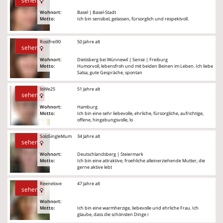
sehen
Wohnort:
Basel | Basel-Stadt
Motto:
Ich bin sensibel, gelassen, fürsorglich und respektvoll.
Rostfrei90
50 Jahre alt
sehen
Wohnort:
Dietisberg bei Wünnewil | Sense | Freiburg
Motto:
Humorvoll, lebensfroh und mit beiden Beinen im Leben. Ich liebe
Salsa, gute Gespräche, spontan
lisWe25
51 Jahre alt
sehen
Wohnort:
Hamburg
Motto:
Ich bin eine sehr liebevolle, ehrliche, fürsorgliche, aufrichtige,
offene, hingebungsvolle, lo
SoloSingleMum
34 Jahre alt
sehen
Wohnort:
Deutschlandsberg | Steiermark
Motto:
Ich bin eine attraktive, froehliche alleinerziehende Mutter, die
gerne aktive lebt
Reenelove
47 Jahre alt
sehen
Wohnort:
Motto:
Ich bin eine warmherzige, liebevolle und ehrliche Frau. Ich
glaube, dass die schönsten Dinge i