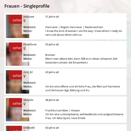
Frauen - Singleprofile
Josssuwe
31 Jahre alt
sehen
Wohnort:
Hannover | Region Hannover | Niedersachsen
Motto:
I know the kind of woman I am the way I treat others I really do
care a lot about others who ca
Pustefixxie
55 Jahre alt
sehen
Wohnort:
Bremen
Motto:
Wenn man alleine lebt, dann fällt es in dieser schweren Zeit
besonders schwer die Einsamkeit z
Anis_82
43 Jahre alt
sehen
Wohnort:
Motto:
Ich bin eine offene und ehrliche Frau, die Wert auf Harmonie
und Vertrauen legt. Bildung und Ku
Matylde
48 Jahre alt
sehen
Wohnort:
Frankfurt am Main | Hessen
Motto:
Ich bin eine unkomplizierte, wohlwollende und aufgeschlossene
Frau. Ich liebe Sport, neue Entde
Emiliee85
60 Jahre alt