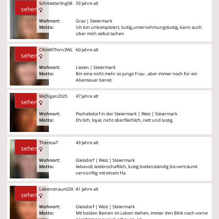
Schmetterling08
59 Jahre alt
sehen
Wohnort:
Graz | Steiermark
Motto:
Ich bin unkompliziert, lustig,unternehmungslustig, kann auch
über mich selbst lachen
CRmW7hirn3WL
60 Jahre alt
sehen
Wohnort:
Liezen | Steiermark
Motto:
Bin eine nicht mehr so junge Frau , aber immer noch für ein
Abenteuer bereit.
Michigan2025
47 Jahre alt
sehen
Wohnort:
Pischelsdorf in der Steiermark | Weiz | Steiermark
Motto:
Ehrlich, loyal, nicht oberflächlich, nett und lustig.
TheresaT
49 Jahre alt
sehen
Wohnort:
Gleisdorf | Weiz | Steiermark
Motto:
liebevoll, leidenschaftlich, lustig bodenständig bis verträumt
vernünftig mit einem Ha
Lebenstraum2000
41 Jahre alt
sehen
Wohnort:
Gleisdorf | Weiz | Steiermark
Motto:
Mit beiden Beinen im Leben stehen, immer den Blick nach vorne