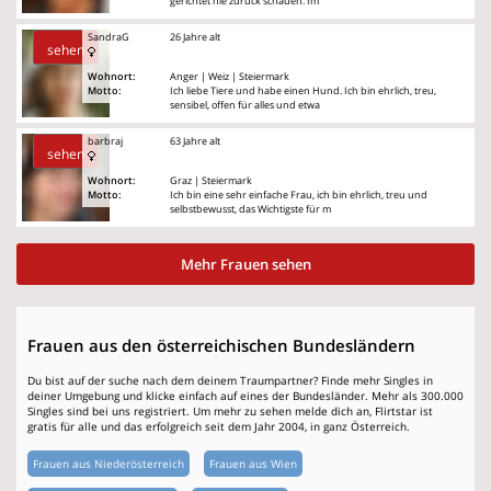
gerichtet nie zurück schauen. Im
SandraG
26 Jahre alt
sehen
Wohnort:
Anger | Weiz | Steiermark
Motto:
Ich liebe Tiere und habe einen Hund. Ich bin ehrlich, treu,
sensibel, offen für alles und etwa
barbraj
63 Jahre alt
sehen
Wohnort:
Graz | Steiermark
Motto:
Ich bin eine sehr einfache Frau, ich bin ehrlich, treu und
selbstbewusst, das Wichtigste für m
Mehr Frauen sehen
Frauen aus den österreichischen Bundesländern
Du bist auf der suche nach dem deinem Traumpartner? Finde mehr Singles in
deiner Umgebung und klicke einfach auf eines der Bundesländer. Mehr als 300.000
Singles sind bei uns registriert. Um mehr zu sehen melde dich an, Flirtstar ist
gratis für alle und das erfolgreich seit dem Jahr 2004, in ganz Österreich.
Frauen aus Niederösterreich
Frauen aus Wien