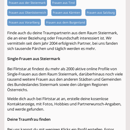
Frauen aus der Steiermark
Frauen aus Tirol
Frauen aus Oberösterreich
Frauen aus Kärnten
Frauen aus Salzburg
Frauen aus Vorarlberg
Frauen aus dem Burgenland
Finde auch du deine Traumpartnerin aus dem Raum Steiermark,
die an einer Beziehung oder Freundschaft interessiert ist. Wir
vermitteln seit dem Jahr 2004 erfolgreich Partner, bei uns fanden
sich tausende Pärchen und täglich werden es mehr.
Single-Frauen aus Steiermark
Bei Flirtstar.at findest du mehr als 2000 aktive online Profile von
Single-Frauen aus dem Raum Steiermark, darüberhinaus noch viele
tausend weitere Frauen aus den anderen Städten und Gemeinden
des Bundeslandes Steiermark sowie den übrigen Regionen
Österreichs.
Melde dich auch bei Flirtstar.at an, erstelle deine kosenlose
Kontaktanzeige, mit Fotos, Hobbies und Partnerwunsch-Angaben,
und werde gefunden.
Deine Traumfrau finden
Bei uns kannst du mit wenigen Klicks ein Profil erstellen, Fotos