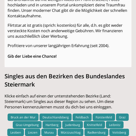
hochladen und in unserem Portal unkompliziert deine Traumfrau
finden. Unser moderner Chat gibt dir die Möglichkeit der schnellen
Kontaktaufnahme.
Flirtstar.at ist gratis (sprich: kostenlos) für alle, d.h. es gibt weder
versteckte Kosten noch anderweitige Gebühren. Wir finanzieren
uns ausschließlich über Werbung.
Profitiere von unserer langjährigen Erfahrung (seit 2004).
Gib der Liebe eine Chance!
Singles aus den Bezirken des Bundeslandes
Steiermark
Klicke einfach auf einen der untenstehenden Bezirke (Land:
Steiermark) um Singles aus dieser Region zu sehen. Um diese
Personen kennenzulernen musst du dich bei uns einloggen.
Bruck an der Mur
Deutschlandsberg
Feldbach
Fürstenfeld
Graz
Graz-Umgebung
Hartberg
Judenburg
Knittelfeld
Leibnitz
Leoben
Liezen
Murau
Mürzzuschlag
Radkersburg
Voitsberg