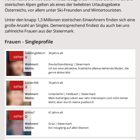
steirischen Alpen gelten als eines der beliebten Urlaubsgebiete
Österreichs, vor allem unter Ski-Freunden und Wintertouristen.
Unter den knapp 1,3 Millionen steirischen Einwohnern finden sich eine
große Anzahl an Singles. Dementsprechend findest du auch bei uns
zahlreiche Frauen aus der Steiermark.
Frauen - Singleprofile
SoloSingleMum
34 Jahre alt
sehen
Wohnort:
Deutschlandsberg | Steiermark
Motto:
Ich bin eine attraktive, froehliche alleinerziehende Mutter, die
gerne aktive lebt
Jupiter008
74 Jahre alt
sehen
Wohnort:
Unterlamm | Feldbach | Steiermark
Motto:
Mein bisheriges Leben war sehr interessant und nicht immer
leicht, aber durch meine positive Ei
anima7
61 Jahre alt
sehen
Wohnort:
Graz | Steiermark
Motto:
bin neugierig auf allen Ebenen