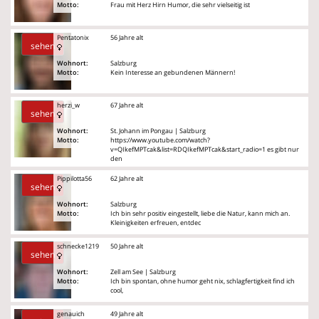
Motto:
Frau mit Herz Hirn Humor, die sehr vielseitig ist
Pentatonix
56 Jahre alt
sehen
Wohnort:
Salzburg
Motto:
Kein Interesse an gebundenen Männern!
herzi_w
67 Jahre alt
sehen
Wohnort:
St. Johann im Pongau | Salzburg
Motto:
https://www.youtube.com/watch?
v=QIkefMPTcak&list=RDQIkefMPTcak&start_radio=1 es gibt nur
den
Pippilotta56
62 Jahre alt
sehen
Wohnort:
Salzburg
Motto:
Ich bin sehr positiv eingestellt, liebe die Natur, kann mich an.
Kleinigkeiten erfreuen, entdec
schnecke1219
50 Jahre alt
sehen
Wohnort:
Zell am See | Salzburg
Motto:
Ich bin spontan, ohne humor geht nix, schlagfertigkeit find ich
cool,
genauich
49 Jahre alt