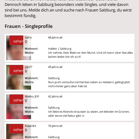
Dennoch leben in Salzburg besonders viele Singles. und viele davon
sind bei uns. Melde dich an und suche nach Frauen Salzburg, du wirst
bestimmt fündig.
Frauen - Singleprofile
Safra
48 Jahre alt
sehen
Wohnort:
Hallein | Salzburg
Motto:
Ich nehme. Kein Blatt vor den Mund. Und ich kann über fast alles
lachen leider bin ich zu kl
jojo77
49 Jahre alt
sehen
Wohnort:
Salzburg
Motto:
Nun ja ich versuche normal das Leben zu meistern, gelingt jetzt
nicht immer ganz aber Fakt ist
Wakko_831
42 Jahre alt
sehen
Wohnort:
Salzburg
Motto:
Ich liebe es Abends draussen zu sitzen, am liebsten im Grünen,
oder wo es viel Natur gibt. Ic
Roserl63
70 Jahre alt
sehen
Wohnort:
Salzburg