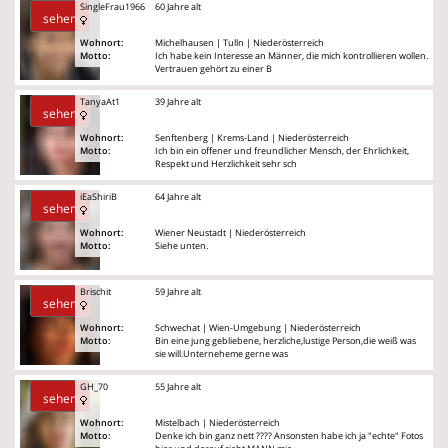
SingleFrau1966
60 Jahre alt
sehen
Wohnort:
Michelhausen | Tulln | Niederösterreich
Motto:
Ich habe kein Interesse an Männer, die mich kontrollieren wollen.
Vertrauen gehört zu einer B
TanyaAt1
39 Jahre alt
sehen
Wohnort:
Senftenberg | Krems-Land | Niederösterreich
Motto:
Ich bin ein offener und freundlicher Mensch, der Ehrlichkeit,
Respekt und Herzlichkeit sehr sch
iEaShiriB
64 Jahre alt
sehen
Wohnort:
Wiener Neustadt | Niederösterreich
Motto:
Siehe unten.
Brischit
59 Jahre alt
sehen
Wohnort:
Schwechat | Wien-Umgebung | Niederösterreich
Motto:
Bin eine jung gebliebene, herzliche,lustige Person,die weiß was
sie will.Unterneheme gerne was
GH_70
55 Jahre alt
sehen
Wohnort:
Mistelbach | Niederösterreich
Motto:
Denke ich bin ganz nett ???? Ansonsten habe ich ja "echte" Fotos