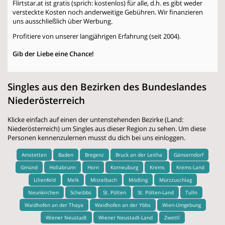
Flirtstar.at ist gratis (sprich: kostenlos) für alle, d.h. es gibt weder
versteckte Kosten noch anderweitige Gebühren. Wir finanzieren
uns ausschließlich über Werbung.
Profitiere von unserer langjährigen Erfahrung (seit 2004).
Gib der Liebe eine Chance!
Singles aus den Bezirken des Bundeslandes
Niederösterreich
Klicke einfach auf einen der untenstehenden Bezirke (Land:
Niederösterreich) um Singles aus dieser Region zu sehen. Um diese
Personen kennenzulernen musst du dich bei uns einloggen.
Amstetten
Baden
Bregenz
Bruck an der Leitha
Gänserndorf
Gmünd
Hollabrunn
Horn
Korneuburg
Krems
Krems-Land
Lilienfeld
Melk
Mistelbach
Mödling
Mürzzuschlag
Neunkirchen
Scheibbs
St. Pölten
St. Pölten-Land
Tulln
Waidhofen an der Thaya
Waidhofen an der Ybbs
Wien-Umgebung
Wiener Neustadt
Wiener Neustadt-Land
Zwettl