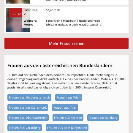
hier und darauf sieht MANN mic
Susan1968
57 Jahre alt
sehen
Wohnort:
Falkenstein | Mistelbach | Niederösterreich
Motto:
Ich kann lustig, aber auch kratzbürstig sein ;-)
Mehr Frauen sehen
Frauen aus den österreichischen Bundesländern
Du bist auf der suche nach dem deinem Traumpartner? Finde mehr Singles in
deiner Umgebung und klicke einfach auf eines der Bundesländer. Mehr als 300.000
Singles sind bei uns registriert. Um mehr zu sehen melde dich an, Flirtstar ist
gratis für alle und das erfolgreich seit dem Jahr 2004, in ganz Österreich.
Frauen aus Niederösterreich
Frauen aus Wien
Frauen aus der Steiermark
Frauen aus Tirol
Frauen aus Oberösterreich
Frauen aus Kärnten
Frauen aus Salzburg
Frauen aus Vorarlberg
Frauen aus dem Burgenland