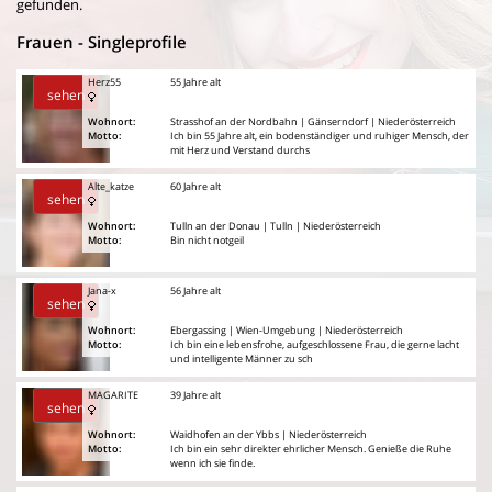
gefunden.
Frauen - Singleprofile
Herz55
55 Jahre alt
sehen
Wohnort:
Strasshof an der Nordbahn | Gänserndorf | Niederösterreich
Motto:
Ich bin 55 Jahre alt, ein bodenständiger und ruhiger Mensch, der
mit Herz und Verstand durchs
Alte_katze
60 Jahre alt
sehen
Wohnort:
Tulln an der Donau | Tulln | Niederösterreich
Motto:
Bin nicht notgeil
Jana-x
56 Jahre alt
sehen
Wohnort:
Ebergassing | Wien-Umgebung | Niederösterreich
Motto:
Ich bin eine lebensfrohe, aufgeschlossene Frau, die gerne lacht
und intelligente Männer zu sch
MAGARITE
39 Jahre alt
sehen
Wohnort:
Waidhofen an der Ybbs | Niederösterreich
Motto:
Ich bin ein sehr direkter ehrlicher Mensch. Genieße die Ruhe
wenn ich sie finde.