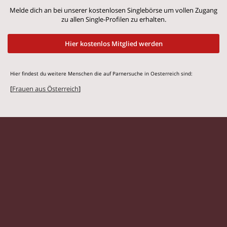
Melde dich an bei unserer kostenlosen Singlebörse um vollen Zugang
zu allen Single-Profilen zu erhalten.
Hier kostenlos Mitglied werden
Hier findest du weitere Menschen die auf Parnersuche in Oesterreich sind:
[
Frauen aus Österreich
]
© 2026 Flirtstar.at |
Impressum
|
Datenschutz