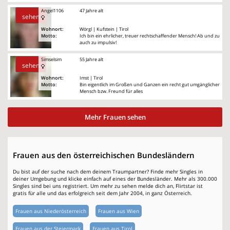
Angel1106
47 Jahre alt
sehen
Wohnort:
Wörgl | Kufstein | Tirol
Motto:
Ich bin ein ehrlicher, treuer rechtschaffender Mensch! Ab und zu
auch zu impulsiv!
Simselsim
55 Jahre alt
sehen
Wohnort:
Imst | Tirol
Motto:
Bin eigentlich im Großen und Ganzen ein recht gut umgänglicher
Mensch bzw. Freund für alles
Mehr Frauen sehen
Frauen aus den österreichischen Bundesländern
Du bist auf der suche nach dem deinem Traumpartner? Finde mehr Singles in
deiner Umgebung und klicke einfach auf eines der Bundesländer. Mehr als 300.000
Singles sind bei uns registriert. Um mehr zu sehen melde dich an, Flirtstar ist
gratis für alle und das erfolgreich seit dem Jahr 2004, in ganz Österreich.
Frauen aus Niederösterreich
Frauen aus Wien
Frauen aus der Steiermark
Frauen aus Tirol