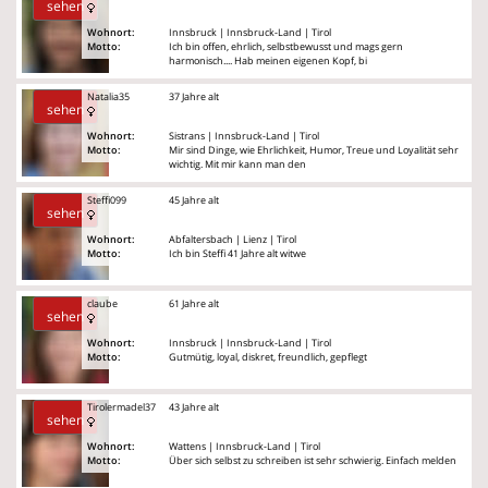
sehen
Wohnort:
Innsbruck | Innsbruck-Land | Tirol
Motto:
Ich bin offen, ehrlich, selbstbewusst und mags gern
harmonisch.... Hab meinen eigenen Kopf, bi
Natalia35
37 Jahre alt
sehen
Wohnort:
Sistrans | Innsbruck-Land | Tirol
Motto:
Mir sind Dinge, wie Ehrlichkeit, Humor, Treue und Loyalität sehr
wichtig. Mit mir kann man den
Steffi099
45 Jahre alt
sehen
Wohnort:
Abfaltersbach | Lienz | Tirol
Motto:
Ich bin Steffi 41 Jahre alt witwe
claube
61 Jahre alt
sehen
Wohnort:
Innsbruck | Innsbruck-Land | Tirol
Motto:
Gutmütig, loyal, diskret, freundlich, gepflegt
Tirolermadel37
43 Jahre alt
sehen
Wohnort:
Wattens | Innsbruck-Land | Tirol
Motto:
Über sich selbst zu schreiben ist sehr schwierig. Einfach melden