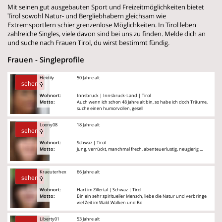
Mit seinen gut ausgebauten Sport und Freizeitmöglichkeiten bietet
Tirol sowohl Natur- und Bergliebhabern gleichsam wie
Extremsportlern schier grenzenlose Möglichkeiten. In Tirol leben
zahlreiche Singles, viele davon sind bei uns zu finden. Melde dich an
und suche nach Frauen Tirol, du wirst bestimmt fündig.
Frauen - Singleprofile
Heidily
50 Jahre alt
sehen
Wohnort:
Innsbruck | Innsbruck-Land | Tirol
Motto:
Auch wenn ich schon 48 Jahre alt bin, so habe ich doch Träume,
suche einen humorvollen, gesell
Loony08
18 Jahre alt
sehen
Wohnort:
Schwaz | Tirol
Motto:
Jung, verrückt, manchmal frech, abenteuerlustig, neugierig ...
Kraeuterhex
66 Jahre alt
sehen
Wohnort:
Hart im Zillertal | Schwaz | Tirol
Motto:
Bin ein sehr spiritueller Mensch, liebe die Natur und verbringe
viel Zeit im Wald.Walken und Bo
Liberty01
53 Jahre alt