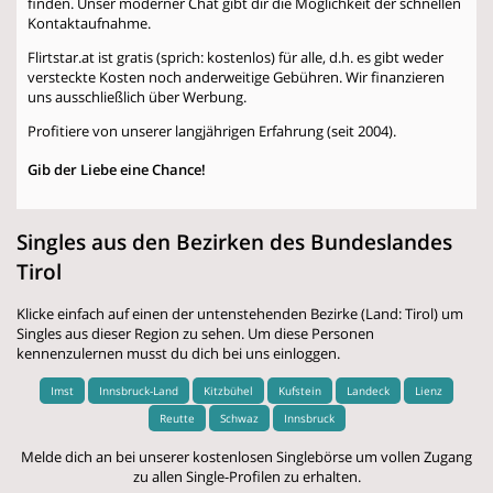
finden. Unser moderner Chat gibt dir die Möglichkeit der schnellen
Kontaktaufnahme.
Flirtstar.at ist gratis (sprich: kostenlos) für alle, d.h. es gibt weder
versteckte Kosten noch anderweitige Gebühren. Wir finanzieren
uns ausschließlich über Werbung.
Profitiere von unserer langjährigen Erfahrung (seit 2004).
Gib der Liebe eine Chance!
Singles aus den Bezirken des Bundeslandes
Tirol
Klicke einfach auf einen der untenstehenden Bezirke (Land: Tirol) um
Singles aus dieser Region zu sehen. Um diese Personen
kennenzulernen musst du dich bei uns einloggen.
Imst
Innsbruck-Land
Kitzbühel
Kufstein
Landeck
Lienz
Reutte
Schwaz
Innsbruck
Melde dich an bei unserer kostenlosen Singlebörse um vollen Zugang
zu allen Single-Profilen zu erhalten.