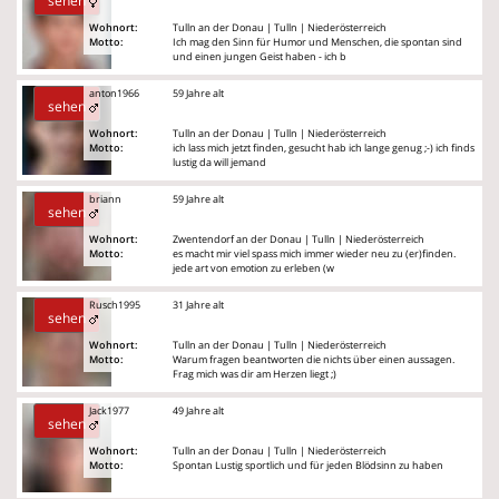
sehen
Wohnort:
Tulln an der Donau | Tulln | Niederösterreich
Motto:
Ich mag den Sinn für Humor und Menschen, die spontan sind
und einen jungen Geist haben - ich b
anton1966
59 Jahre alt
sehen
Wohnort:
Tulln an der Donau | Tulln | Niederösterreich
Motto:
ich lass mich jetzt finden, gesucht hab ich lange genug ;-) ich finds
lustig da will jemand
briann
59 Jahre alt
sehen
Wohnort:
Zwentendorf an der Donau | Tulln | Niederösterreich
Motto:
es macht mir viel spass mich immer wieder neu zu (er)finden.
jede art von emotion zu erleben (w
Rusch1995
31 Jahre alt
sehen
Wohnort:
Tulln an der Donau | Tulln | Niederösterreich
Motto:
Warum fragen beantworten die nichts über einen aussagen.
Frag mich was dir am Herzen liegt ;)
Jack1977
49 Jahre alt
sehen
Wohnort:
Tulln an der Donau | Tulln | Niederösterreich
Motto:
Spontan Lustig sportlich und für jeden Blödsinn zu haben