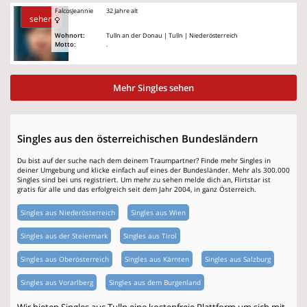
FalcosJeannie
32 Jahre alt
sehen
Wohnort:
Tulln an der Donau | Tulln | Niederösterreich
Motto:
.
Mehr Singles sehen
Singles aus den österreichischen Bundesländern
Du bist auf der suche nach dem deinem Traumpartner? Finde mehr Singles in
deiner Umgebung und klicke einfach auf eines der Bundesländer. Mehr als 300.000
Singles sind bei uns registriert. Um mehr zu sehen melde dich an, Flirtstar ist
gratis für alle und das erfolgreich seit dem Jahr 2004, in ganz Österreich.
Singles aus Niederösterreich
Singles aus Wien
Singles aus der Steiermark
Singles aus Tirol
Singles aus Oberösterreich
Singles aus Kärnten
Singles aus Salzburg
Singles aus Vorarlberg
Singles aus dem Burgenland
Wir bieten Singles aus Tulln eine kostenfreie Plattform um sich mit