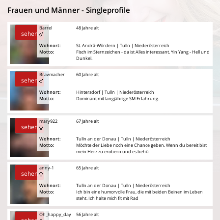
Frauen und Männer - Singleprofile
Barrel
48 Jahre alt
sehen
Wohnort:
St. Andrä-Wördern | Tulln | Niederösterreich
Motto:
Fisch im Sternzeichen - da ist Alles interessant. Yin Yang - Hell und
Dunkel.
Bravmacher
60 Jahre alt
sehen
Wohnort:
Hintersdorf | Tulln | Niederösterreich
Motto:
Dominant mit langjährige SM Erfahrung.
mary922
67 Jahre alt
sehen
Wohnort:
Tulln an der Donau | Tulln | Niederösterreich
Motto:
Möchte der Liebe noch eine Chance geben. Wenn du bereit bist
mein Herz zu erobern und es behü
anny-1
65 Jahre alt
sehen
Wohnort:
Tulln an der Donau | Tulln | Niederösterreich
Motto:
Ich bin eine humorvolle Frau, die mit beiden Beinen im Leben
steht. Ich halte mich fit mit Rad
Oh_happy_day
56 Jahre alt