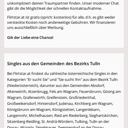
unkompliziert deinen Traumpartner finden. Unser moderner Chat
gibt dir die Möglichkeit der schnellen Kontaktaufnahme.
Flirtstar.at ist gratis (sprich: kostenlos) für alle, d.h. es gibt weder
versteckte Kosten noch anderweitige Gebühren. Wir finanzieren
uns ausschließlich über Werbung.
Gib der Liebe eine Chance!
Singles aus den Gemeinden des Bezirks Tulln
Bei Flirtstar.at findest du zahlreiche österreichische Singles in den
Kategorien "Er sucht Sie" und "Sie sucht Ihn" aus dem Bezirk Tulln
(Niederösterreich), darunter aus den Gemeinden Absdorf,
Altenwörth, Atzenbrugg, Fels am Wagram, Feuersbrunn, Gösing am
Wagram, Grafenwörth, Greifenstein, Großriedenthal,
Großweikersdorf, Hintersdorf, Judenau, Kirchberg am Wagram,
Königsbrunn am Wagram, Königstetten, Langenlebarn,
Langenrohr, Michelhausen, Ried am Riederberg, Sieghartskirchen,
Sitzenberg-Reidling, St. Andrä-Wördern, Tulbing, Tulln an der
Donau, Würmla, Zeiselmauer, Zwentendorf an der Donau.