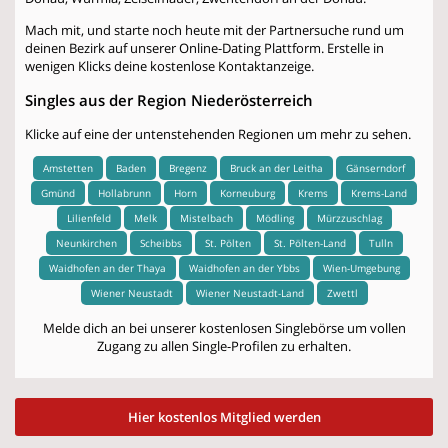
Mach mit, und starte noch heute mit der Partnersuche rund um
deinen Bezirk auf unserer Online-Dating Plattform. Erstelle in
wenigen Klicks deine kostenlose Kontaktanzeige.
Singles aus der Region Niederösterreich
Klicke auf eine der untenstehenden Regionen um mehr zu sehen.
Amstetten
Baden
Bregenz
Bruck an der Leitha
Gänserndorf
Gmünd
Hollabrunn
Horn
Korneuburg
Krems
Krems-Land
Lilienfeld
Melk
Mistelbach
Mödling
Mürzzuschlag
Neunkirchen
Scheibbs
St. Pölten
St. Pölten-Land
Tulln
Waidhofen an der Thaya
Waidhofen an der Ybbs
Wien-Umgebung
Wiener Neustadt
Wiener Neustadt-Land
Zwettl
Melde dich an bei unserer kostenlosen Singlebörse um vollen
Zugang zu allen Single-Profilen zu erhalten.
Hier kostenlos Mitglied werden