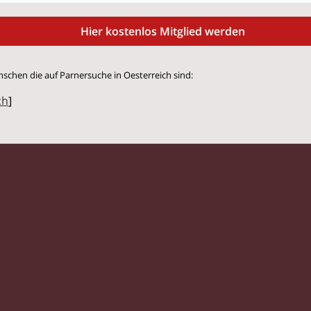
Hier kostenlos Mitglied werden
nschen die auf Parnersuche in Oesterreich sind:
ch
]
© 2026 Flirtstar.at |
Impressum
|
Datenschutz
Singles
|
Kontaktanzeigen
|
Partnersuche
|
Frauen
|
Männer
|
Glossar