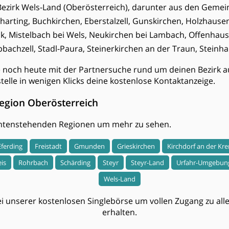
Bezirk Wels-Land (Oberösterreich), darunter aus den Gem
rting, Buchkirchen, Eberstalzell, Gunskirchen, Holzhausen
, Mistelbach bei Wels, Neukirchen bei Lambach, Offenhaus
ipbachzell, Stadl-Paura, Steinerkirchen an der Traun, Steinh
e noch heute mit der Partnersuche rund um deinen Bezirk a
stelle in wenigen Klicks deine kostenlose Kontaktanzeige.
egion Oberösterreich
 untenstehenden Regionen um mehr zu sehen.
Eferding
Freistadt
Gmunden
Grieskirchen
Kirchdorf an der Kr
eis
Rohrbach
Schärding
Steyr
Steyr-Land
Urfahr-Umgebun
Wels-Land
i unserer kostenlosen Singlebörse um vollen Zugang zu allen
erhalten.