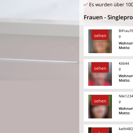
✅ Es wurden über 10
Frauen - Singlepro
BiFrau7
sehen
Wohnort
Motto:
Kitti44
sehen
Wohnort
Motto:
Niki123
sehen
Wohnort
Motto:
kathi482