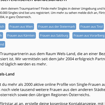
h dem deinem Traumpartner? Finde mehr Singles in deiner Umgebung und kli
000 Singles sind bei uns registriert. Um mehr zu sehen melde dich an, Flirtsta
004, in ganz Österreich.
ich
Frauen aus Wien
Frauen aus der Steiermark
Frauen aus Tirol
ch
Frauen aus Kärnten
Frauen aus Salzburg
Frauen aus Vorarlberg
and
 Traumpartnerin aus dem Raum Wels-Land, die an einer Be
iert ist. Wir vermitteln seit dem Jahr 2004 erfolgreich Part
d täglich werden es mehr.
els-Land
dest du mehr als 2000 aktive online Profile von Single-Fraue
 noch viele tausend weitere Frauen aus den anderen Städ
terreich sowie den übrigen Regionen Österreichs.
Flirtstar.at an, erstelle deine kosenlose Kontaktanzeige, mi