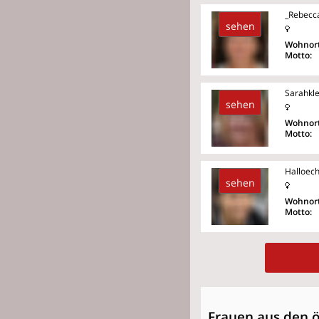
_Rebecc
sehen
Wohnort
Motto:
Sarahkle
sehen
Wohnort
Motto:
Halloec
sehen
Wohnort
Motto:
Frauen aus den 