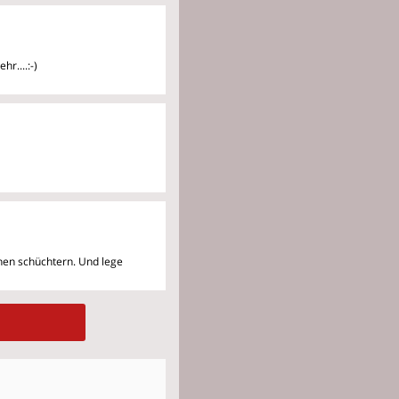
hr....:-)
chen schüchtern. Und lege