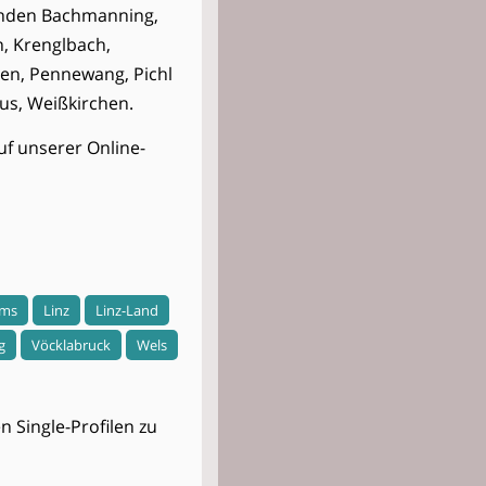
einden Bachmanning,
, Krenglbach,
en, Pennewang, Pichl
aus, Weißkirchen.
uf unserer Online-
ems
Linz
Linz-Land
g
Vöcklabruck
Wels
 Single-Profilen zu