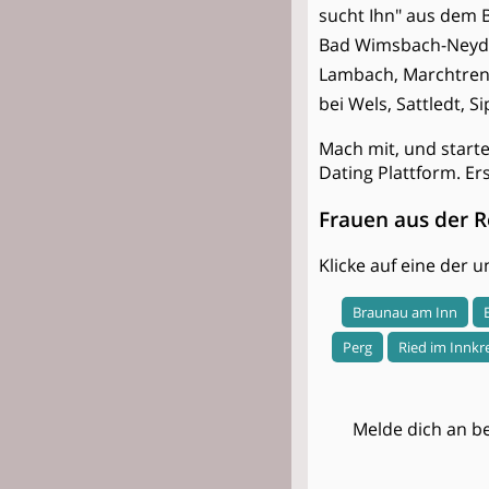
sucht Ihn" aus dem 
Bad Wimsbach-Neydha
Lambach, Marchtrenk
bei Wels, Sattledt, S
Mach mit, und start
Dating Plattform. Er
Frauen aus der R
Klicke auf eine der
Braunau am Inn
Perg
Ried im Innkr
Melde dich an be