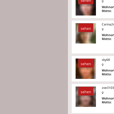
sehen
Wohnort
Motto:
Carina2
sehen
Wohnort
Motto:
sky68
sehen
Wohnort
Motto:
zoe3103
sehen
Wohnort
Motto: