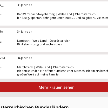
a__
35 Jahre alt
Bad Wimsbach-Neydharting | Wels-Land | Oberösterreich
:
bin lustig, spontan, sehr gern unter leute..... und da gibts nu vieles me
in
34 Jahre alt
Lambach | Wels-Land | Oberösterreich
:
Bin Lebenslustig und suche spass
hen1
34 Jahre alt
Marchtrenk | Wels-Land | Oberösterreich
:
Ich denke ich bin ein offener und ehrlicher Mensch. Ich bin ein biss
großen Wert auf meine Familie.
Mehr Frauen sehen
österreichischen Bundesländern