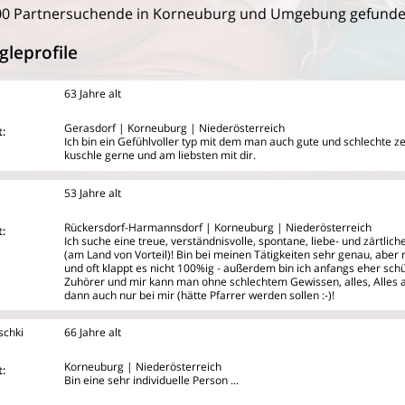
00 Partnersuchende in Korneuburg und Umgebung gefunde
gleprofile
63 Jahre alt
Gerasdorf | Korneuburg | Niederösterreich
:
Ich bin ein Gefühlvoller typ mit dem man auch gute und schlechte z
kuschle gerne und am liebsten mit dir.
53 Jahre alt
Rückersdorf-Harmannsdorf | Korneuburg | Niederösterreich
:
Ich suche eine treue, verständnisvolle, spontane, liebe- und zärtlich
(am Land von Vorteil)! Bin bei meinen Tätigkeiten sehr genau, aber
und oft klappt es nicht 100%ig - außerdem bin ich anfangs eher schü
Zuhörer und mir kann man ohne schlechtem Gewissen, alles, Alles a
dann auch nur bei mir (hätte Pfarrer werden sollen :-)!
schki
66 Jahre alt
Korneuburg | Niederösterreich
:
Bin eine sehr individuelle Person ...