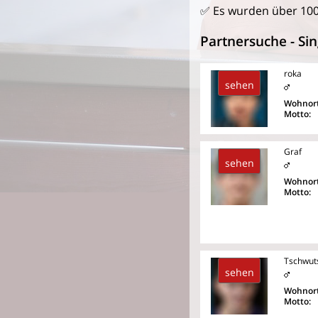
✅ Es wurden über 10
Partnersuche - Sin
roka
sehen
Wohnort
Motto:
Graf
sehen
Wohnort
Motto:
Tschwut
sehen
Wohnort
Motto: