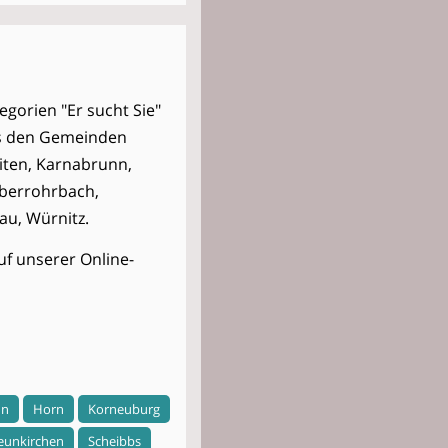
egorien "Er sucht Sie"
us den Gemeinden
iten, Karnabrunn,
Oberrohrbach,
au, Würnitz.
uf unserer Online-
nn
Horn
Korneuburg
eunkirchen
Scheibbs