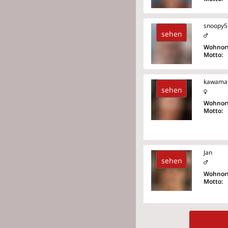
snoopy5
sehen
Wohnort
Motto:
kawama
sehen
Wohnort
Motto:
Jan
sehen
Wohnort
Motto: