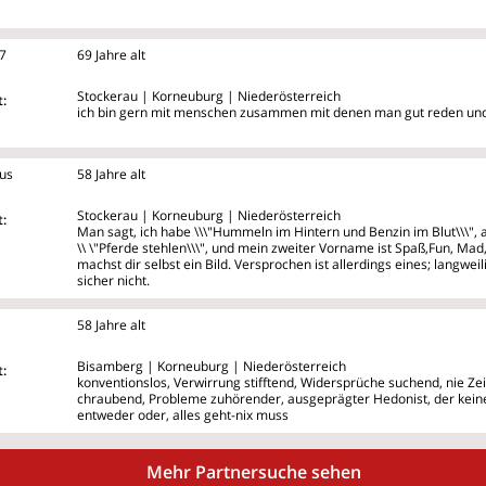
7
69 Jahre alt
Stockerau | Korneuburg | Niederösterreich
:
ich bin gern mit menschen zusammen mit denen man gut reden und
us
58 Jahre alt
Stockerau | Korneuburg | Niederösterreich
:
Man sagt, ich habe \\\"Hummeln im Hintern und Benzin im Blut\\\"
\\
\"Pferde stehlen\\\", und mein zweiter Vorname ist Spaß,Fun, Mad,..
machst dir selbst ein Bild. Versprochen ist allerdings eines; langweili
sicher nicht.
58 Jahre alt
Bisamberg | Korneuburg | Niederösterreich
:
konventionslos, Verwirrung stifftend, Widersprüche suchend, nie Z
chraubend, Probleme zuhörender, ausgeprägter Hedonist, der keine 
entweder oder, alles geht-nix muss
Mehr Partnersuche sehen