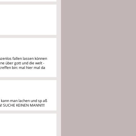
zenlos fallen lassen können
gerne über gott und die welt -
 treffen bin: mal hier mal da
mir kann man lachen und sp
aß
! SUCHE KEINEN MANN!!!!