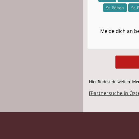
St. Pölten
St. 
Melde dich an be
Hier findest du weitere Me
[
Partnersuche in Öst