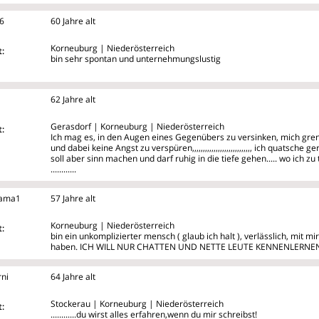
66
60 Jahre alt
Korneuburg | Niederösterreich
:
bin sehr spontan und unternehmungslustig
62 Jahre alt
Gerasdorf | Korneuburg | Niederösterreich
:
Ich mag es, in den Augen eines Gegenübers zu versinken, mich gren
und dabei keine Angst zu verspüren,,,,,,,,,,,,,,,,,,,,,,,,,,,, ich quatsche 
soll aber sinn machen und darf ruhig in die tiefe gehen..... wo ich zu
............
ama1
57 Jahre alt
Korneuburg | Niederösterreich
:
bin ein unkomplizierter mensch ( glaub ich halt ), verlässlich, mit 
haben. ICH WILL NUR CHATTEN UND NETTE LEUTE KENNENLERNEN
ni
64 Jahre alt
Stockerau | Korneuburg | Niederösterreich
:
............du wirst alles erfahren,wenn du mir schreibst!