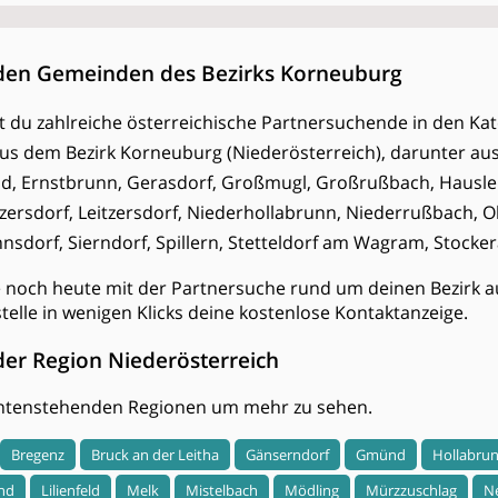
 den Gemeinden des Bezirks Korneuburg
est du zahlreiche österreichische Partnersuchende in den Kat
 aus dem Bezirk Korneuburg (Niederösterreich), darunter a
ld, Ernstbrunn, Gerasdorf, Großmugl, Großrußbach, Hausle
ersdorf, Leitzersdorf, Niederhollabrunn, Niederrußbach, 
dorf, Sierndorf, Spillern, Stetteldorf am Wagram, Stocker
e noch heute mit der Partnersuche rund um deinen Bezirk a
stelle in wenigen Klicks deine kostenlose Kontaktanzeige.
der Region Niederösterreich
 untenstehenden Regionen um mehr zu sehen.
Bregenz
Bruck an der Leitha
Gänserndorf
Gmünd
Hollabru
nd
Lilienfeld
Melk
Mistelbach
Mödling
Mürzzuschlag
N