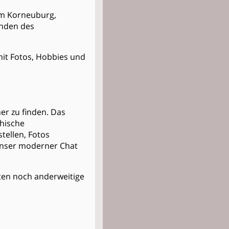
aum Korneuburg,
inden des
 mit Fotos, Hobbies und
er zu finden. Das
thische
stellen, Fotos
Unser moderner Chat
Kosten noch anderweitige