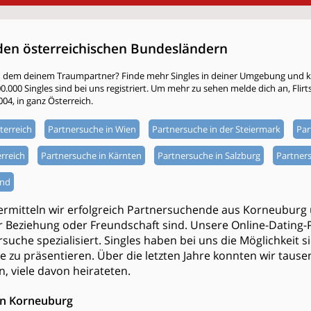
den österreichischen Bundesländern
h dem deinem Traumpartner? Finde mehr Singles in deiner Umgebung und kli
000 Singles sind bei uns registriert. Um mehr zu sehen melde dich an, Flirtsta
004, in ganz Österreich.
terreich
Partnersuche in Wien
Partnersuche in der Steiermark
Par
rreich
Partnersuche in Kärnten
Partnersuche in Salzburg
Partners
and
vermitteln wir erfolgreich Partnersuchende aus Korneubur
 Beziehung oder Freundschaft sind. Unsere Online-Dating-P
rsuche spezialisiert. Singles haben bei uns die Möglichkeit s
e zu präsentieren. Über die letzten Jahre konnten wir tau
n, viele davon heirateten.
in Korneuburg