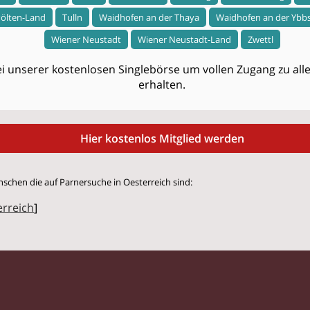
Pölten-Land
Tulln
Waidhofen an der Thaya
Waidhofen an der Ybb
Wiener Neustadt
Wiener Neustadt-Land
Zwettl
i unserer kostenlosen Singlebörse um vollen Zugang zu allen
erhalten.
Hier kostenlos Mitglied werden
nschen die auf Parnersuche in Oesterreich sind:
erreich
]