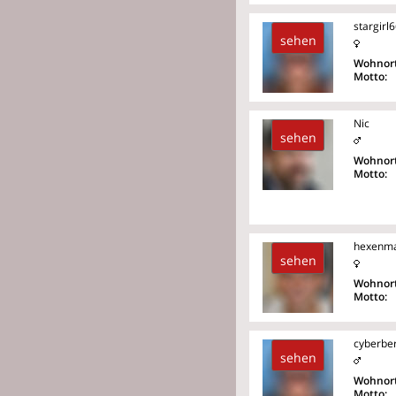
stargirl
sehen
Wohnort
Motto:
Nic
sehen
Wohnort
Motto:
hexenm
sehen
Wohnort
Motto:
cyberber
sehen
Wohnort
Motto: