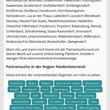
Bernhardsthal, Bockfließ, Drasenhofen, Falkenstein, Frättingsdorf,
Gaweinstal, Gnadendorf, Großebersdorf, Großengersdorf,
Großharras, Großkrut, Hausbrunn, Herrnbaumgarten,
Kettlasbrunn, Laa an der Thaya, Ladendorf, Loosdorf, Mistelbach,
Neubau, Neudorf bei Staatz, Niederkreuzstetten, Niederleis,
Ottenthal, Pillichsdorf, Poysbrunn, Poysdorf, Rabensburg, Reintal,
Schleinbach, Schrattenberg, Staatz-Kautendorf, Stronsdorf,
Ulrichskirchen, Unterstinkenbrunn, Wildendürnbach, Wilfersdorf,
Wolkersdorf im Weinviertel, Wulzeshofen, Zwingendorf.
Mach mit, und starte noch heute mit der Partnersuche rund um
deinen Bezirk auf unserer Online-Dating Plattform. Erstelle in
wenigen Klicks deine kostenlose Kontaktanzeige.
Partnersuche in der Region Niederösterreich
Klicke auf eine der untenstehenden Regionen um mehr zu sehen.
Amstetten
Baden
Bregenz
Bruck an der Leitha
Gänserndorf
Gmünd
Hollabrunn
Horn
Korneuburg
Krems
Krems-Land
Lilienfeld
Melk
Mistelbach
Mödling
Mürzzuschlag
Neunkirchen
Scheibbs
St. Pölten
St. Pölten-Land
Tulln
Waidhofen an der Thaya
Waidhofen an der Ybbs
Wien-Umgebung