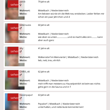
perdi
79 Jahre alt
sehen
Wohnort:
Mistelbach | Niederösterreich
Motto:
Am liebsten würde ich die Welt neu entdecken. Leider fehlen mir
schon ein paar Jährchen und d
bittersuess
60 Jahre alt
sehen
Wohnort:
Mistelbach | Niederösterreich
Motto:
wie oben so unten......................und es macht alles sinn........... kann
aber auch ganz
shy
41 Jahre alt
sehen
Wohnort:
Wolkersdorf im Weinviertel | Mistelbach | Niederösterreich
Motto:
lieb, nett, treu, ehrlich
CHRIS_40
62 Jahre alt
sehen
Wohnort:
Mistelbach | Niederösterreich
Motto:
mich trifft man meistens zu Hause!peinlich ist beim sex nichts
gehe gern in die Sauna und in T
hexenpapa1
63 Jahre alt
sehen
Wohnort:
Poysdorf | Mistelbach | Niederösterreich
Motto:
unterhalten, und nette leute kennenlernen!