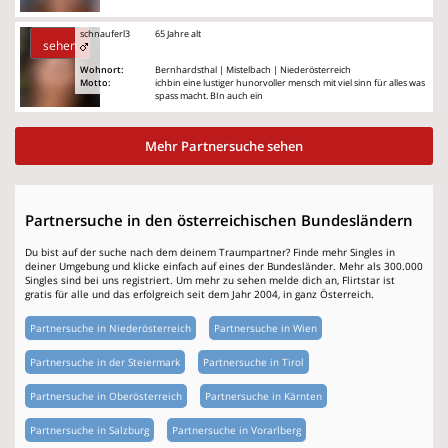
schnauferl3
65 Jahre alt
sehen
Wohnort:
Bernhardsthal | Mistelbach | Niederösterreich
Motto:
ichbin eine lustiger hunorvoller mensch mit viel sinn für alles was
spass macht. BIn auch ein
Mehr Partnersuche sehen
Partnersuche in den österreichischen Bundesländern
Du bist auf der suche nach dem deinem Traumpartner? Finde mehr Singles in
deiner Umgebung und klicke einfach auf eines der Bundesländer. Mehr als 300.000
Singles sind bei uns registriert. Um mehr zu sehen melde dich an, Flirtstar ist
gratis für alle und das erfolgreich seit dem Jahr 2004, in ganz Österreich.
Partnersuche in Niederösterreich
Partnersuche in Wien
Partnersuche in der Steiermark
Partnersuche in Tirol
Partnersuche in Oberösterreich
Partnersuche in Kärnten
Partnersuche in Salzburg
Partnersuche in Vorarlberg