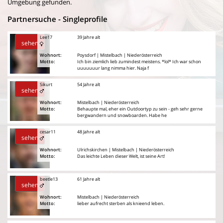
Umgebung gefunden.
Partnersuche - Singleprofile
Lee17
39 Jahre alt
sehen
Wohnort:
Poysdorf | Mistelbach | Niederösterreich
Motto:
Ich bin ziemlich lieb zumindest meistens. *lol* Ich war schon
uuuuuuur lang nimma hier. Naja f
Sikurt
54 Jahre alt
sehen
Wohnort:
Mistelbach | Niederösterreich
Motto:
Behaupte mal, eher ein Outdoortyp zu sein - geh sehr gerne
bergwandern und snowboarden. Habe he
cesar11
48 Jahre alt
sehen
Wohnort:
Ulrichskirchen | Mistelbach | Niederösterreich
Motto:
Das leichte Leben dieser Welt, ist seine Art!
beetle13
61 Jahre alt
sehen
Wohnort:
Mistelbach | Niederösterreich
Motto:
lieber aufrecht sterben als knieend leben.