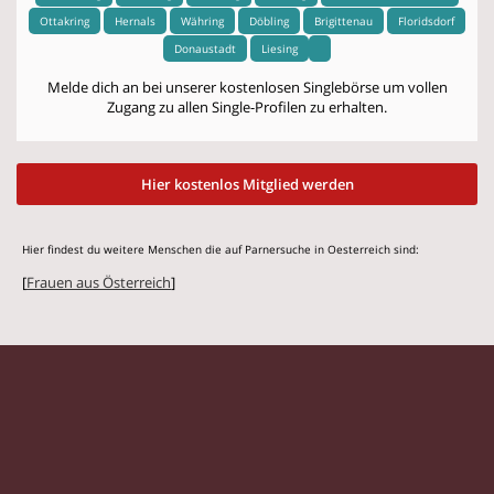
Ottakring
Hernals
Währing
Döbling
Brigittenau
Floridsdorf
Donaustadt
Liesing
Melde dich an bei unserer kostenlosen Singlebörse um vollen
Zugang zu allen Single-Profilen zu erhalten.
Hier kostenlos Mitglied werden
Hier findest du weitere Menschen die auf Parnersuche in Oesterreich sind:
[
Frauen aus Österreich
]