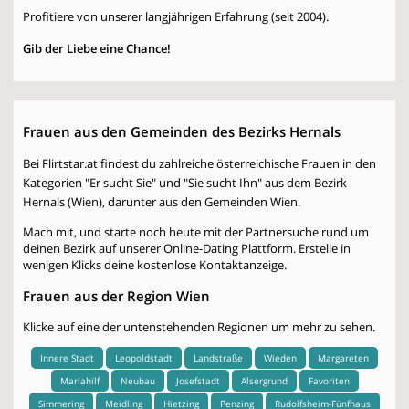
Profitiere von unserer langjährigen Erfahrung (seit 2004).
Gib der Liebe eine Chance!
Frauen aus den Gemeinden des Bezirks Hernals
Bei Flirtstar.at findest du zahlreiche österreichische Frauen in den
Kategorien "Er sucht Sie" und "Sie sucht Ihn" aus dem Bezirk
Hernals (Wien), darunter aus den Gemeinden Wien.
Mach mit, und starte noch heute mit der Partnersuche rund um
deinen Bezirk auf unserer Online-Dating Plattform. Erstelle in
wenigen Klicks deine kostenlose Kontaktanzeige.
Frauen aus der Region Wien
Klicke auf eine der untenstehenden Regionen um mehr zu sehen.
Innere Stadt
Leopoldstadt
Landstraße
Wieden
Margareten
Mariahilf
Neubau
Josefstadt
Alsergrund
Favoriten
Simmering
Meidling
Hietzing
Penzing
Rudolfsheim-Fünfhaus