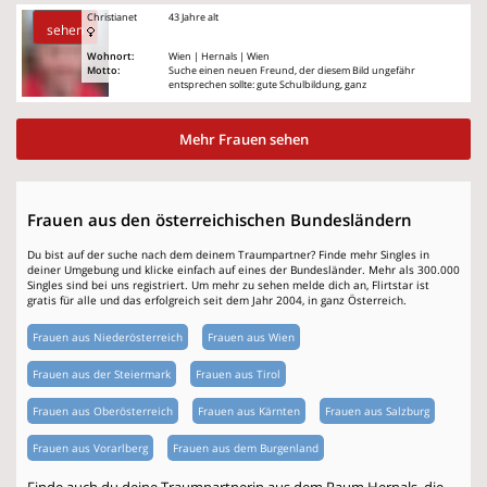
Christianet
43 Jahre alt
sehen
Wohnort:
Wien | Hernals | Wien
Motto:
Suche einen neuen Freund, der diesem Bild ungefähr
entsprechen sollte: gute Schulbildung, ganz
Mehr Frauen sehen
Frauen aus den österreichischen Bundesländern
Du bist auf der suche nach dem deinem Traumpartner? Finde mehr Singles in
deiner Umgebung und klicke einfach auf eines der Bundesländer. Mehr als 300.000
Singles sind bei uns registriert. Um mehr zu sehen melde dich an, Flirtstar ist
gratis für alle und das erfolgreich seit dem Jahr 2004, in ganz Österreich.
Frauen aus Niederösterreich
Frauen aus Wien
Frauen aus der Steiermark
Frauen aus Tirol
Frauen aus Oberösterreich
Frauen aus Kärnten
Frauen aus Salzburg
Frauen aus Vorarlberg
Frauen aus dem Burgenland
Finde auch du deine Traumpartnerin aus dem Raum Hernals, die