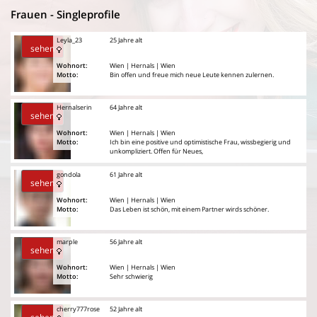
Frauen - Singleprofile
Leyla_23
25 Jahre alt
sehen
Wohnort:
Wien | Hernals | Wien
Motto:
Bin offen und freue mich neue Leute kennen zulernen.
Hernalserin
64 Jahre alt
sehen
Wohnort:
Wien | Hernals | Wien
Motto:
Ich bin eine positive und optimistische Frau, wissbegierig und
unkompliziert. Offen für Neues,
gondola
61 Jahre alt
sehen
Wohnort:
Wien | Hernals | Wien
Motto:
Das Leben ist schön, mit einem Partner wirds schöner.
marple
56 Jahre alt
sehen
Wohnort:
Wien | Hernals | Wien
Motto:
Sehr schwierig
cherry777rose
52 Jahre alt