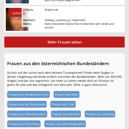
auch nicht davor wegrennen..
pololady
56 Jahre alt
sehen
Wohnort:
Zeltweg | Judenburg | Steiermark
Motto:
Stehe mit beiden beinen fest im leben!bin sehr direkt und
ehrlich!
Mehr Frauen sehen
Frauen aus den österreichischen Bundesländern
Du bist auf der suche nach dem deinem Traumpartner? Finde mehr Singles in
deiner Umgebung und klicke einfach auf eines der Bundesländer. Mehr als 300.000
Singles sind bei uns registriert. Um mehr zu sehen melde dich an, Flirtstar ist
gratis für alle und das erfolgreich seit dem Jahr 2004, in ganz Österreich.
Frauen aus Niederösterreich
Frauen aus Wien
Frauen aus der Steiermark
Frauen aus Tirol
Frauen aus Oberösterreich
Frauen aus Kärnten
Frauen aus Salzburg
Frauen aus Vorarlberg
Frauen aus dem Burgenland