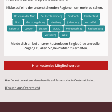
Klicke auf eine der untenstehenden Regionen um mehr zu sehen.
Bruck an der Mur
Deutschlandsberg
Feldbach
Fürstenfeld
Graz
Graz-Umgebung
Hartberg
Judenburg
Knittelfeld
Leibnitz
Leoben
Liezen
Murau
Mürzzuschlag
Radkersburg
Voitsberg
Weiz
Melde dich an bei unserer kostenlosen Singlebörse um vollen
Zugang zu allen Single-Profilen zu erhalten.
Hier kostenlos Mitglied werden
Hier findest du weitere Menschen die auf Parnersuche in Oesterreich sind:
[
Frauen aus Österreich
]