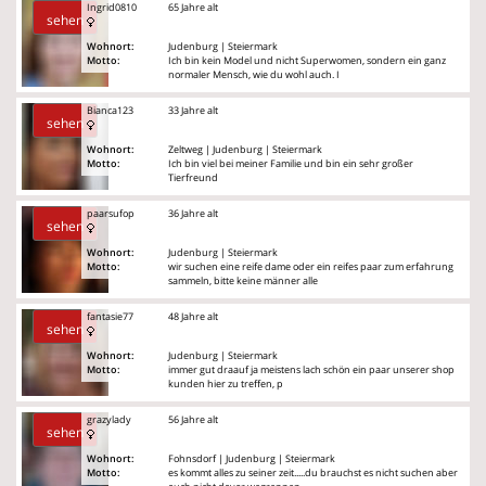
Ingrid0810
65 Jahre alt
sehen
Wohnort:
Judenburg | Steiermark
Motto:
Ich bin kein Model und nicht Superwomen, sondern ein ganz
normaler Mensch, wie du wohl auch. I
Bianca123
33 Jahre alt
sehen
Wohnort:
Zeltweg | Judenburg | Steiermark
Motto:
Ich bin viel bei meiner Familie und bin ein sehr großer
Tierfreund
paarsufop
36 Jahre alt
sehen
Wohnort:
Judenburg | Steiermark
Motto:
wir suchen eine reife dame oder ein reifes paar zum erfahrung
sammeln, bitte keine männer alle
fantasie77
48 Jahre alt
sehen
Wohnort:
Judenburg | Steiermark
Motto:
immer gut draauf ja meistens lach schön ein paar unserer shop
kunden hier zu treffen, p
grazylady
56 Jahre alt
sehen
Wohnort:
Fohnsdorf | Judenburg | Steiermark
Motto:
es kommt alles zu seiner zeit.....du brauchst es nicht suchen aber