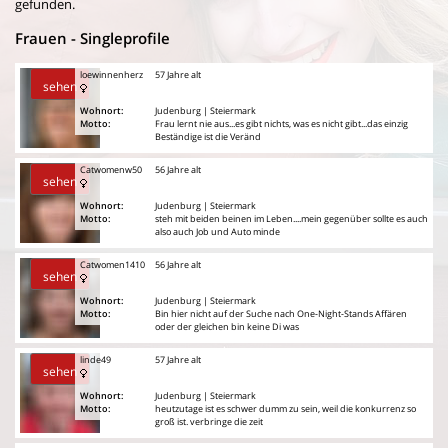
gefunden.
Frauen - Singleprofile
loewinnenherz
57 Jahre alt
sehen
Wohnort:
Judenburg | Steiermark
Motto:
Frau lernt nie aus...es gibt nichts, was es nicht gibt...das einzig
Beständige ist die Veränd
Catwomenw50
56 Jahre alt
sehen
Wohnort:
Judenburg | Steiermark
Motto:
steh mit beiden beinen im Leben....mein gegenüber sollte es auch
also auch Job und Auto minde
Catwomen1410
56 Jahre alt
sehen
Wohnort:
Judenburg | Steiermark
Motto:
Bin hier nicht auf der Suche nach One-Night-Stands Affären
oder der gleichen bin keine Di was
linde49
57 Jahre alt
sehen
Wohnort:
Judenburg | Steiermark
Motto:
heutzutage ist es schwer dumm zu sein, weil die konkurrenz so
groß ist. verbringe die zeit