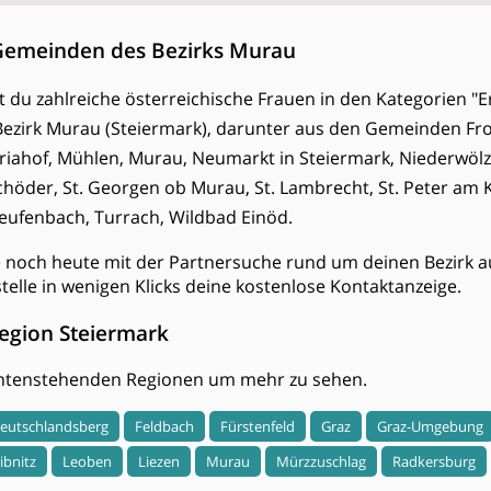
Gemeinden des Bezirks Murau
est du zahlreiche österreichische Frauen in den Kategorien "E
Bezirk Murau (Steiermark), darunter aus den Gemeinden Fro
iahof, Mühlen, Murau, Neumarkt in Steiermark, Niederwölz,
Schöder, St. Georgen ob Murau, St. Lambrecht, St. Peter am
Teufenbach, Turrach, Wildbad Einöd.
e noch heute mit der Partnersuche rund um deinen Bezirk a
stelle in wenigen Klicks deine kostenlose Kontaktanzeige.
egion Steiermark
 untenstehenden Regionen um mehr zu sehen.
eutschlandsberg
Feldbach
Fürstenfeld
Graz
Graz-Umgebung
ibnitz
Leoben
Liezen
Murau
Mürzzuschlag
Radkersburg