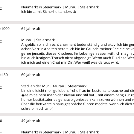
Neumarkt in Steiermark | Murau | Steiermark
:
Ich bin ... mit Sicherheit anders :b
e1000
64 Jahre alt
Murau | Steiermark
:
Angeblich bin ich recht charmant bodenständig und aktiv. Ich bin 
achen Verrücktheiten bereit. Ich bin im Grunde meiner Seele eine k
gerne jenseits dieses Klischees Ihr Leben geniessen will. Ich mag n
bin auch lustigem Tratsch nicht abgeneigt. Wenn auch Du diese Wert
ich mich auf einen Chat mir Dir. Wer weiß was daraus wird.
rt450
60 Jahre alt
Stadl an der Mur | Murau | Steiermark
:
bin eine leicht mollige lebensfrohe frau im besten alter.suche auf
�re mit einem mann der niveau und stil hat... mit einem hang zur roma
humor besitzt...der es genauso geniessen kann zu verwöhnen und 
über die bettkante hinaus gespräche führen möchte..wenn ich dich 
schreib micch an :-)
10
49 Jahre alt
Neumarkt in Steiermark | Murau | Steiermark
: