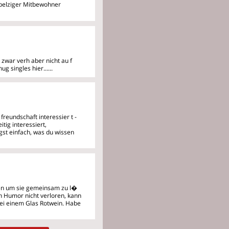
, pelziger Mitbewohner
in zwar verh aber nicht au
f
g singles hier......
r freundschaft interessier
t -
itig interessiert,
agst einfach, was du wissen
hen um sie gemeinsam zu l�
n Humor nicht verloren, kann
 bei einem Glas Rotwein. Habe