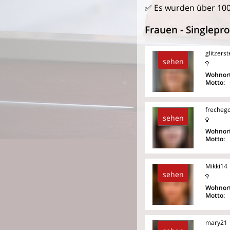
✅ Es wurden über 10
Frauen - Singlepro
glitzers
sehen
Wohnort
Motto:
frecheg
sehen
Wohnort
Motto:
Mikki14
sehen
Wohnort
Motto:
mary21