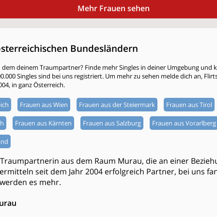
Mehr Frauen sehen
österreichischen Bundesländern
h dem deinem Traumpartner? Finde mehr Singles in deiner Umgebung und kli
000 Singles sind bei uns registriert. Um mehr zu sehen melde dich an, Flirtsta
004, in ganz Österreich.
ich
Frauen aus Wien
Frauen aus der Steiermark
Frauen aus Tirol
ch
Frauen aus Kärnten
Frauen aus Salzburg
Frauen aus Vorarlberg
and
 Traumpartnerin aus dem Raum Murau, die an einer Bezieh
 vermitteln seit dem Jahr 2004 erfolgreich Partner, bei uns 
 werden es mehr.
Murau