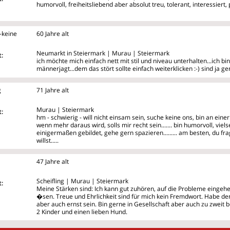
humorvoll, freiheitsliebend aber absolut treu, tolerant, interessiert
-keine
60 Jahre alt
Neumarkt in Steiermark | Murau | Steiermark
:
ich möchte mich einfach nett mit stil und niveau unterhalten...ich b
männerjagt...dem das stört sollte einfach weiterklicken :-) sind ja genu
g
71 Jahre alt
Murau | Steiermark
:
hm - schwierig - will nicht einsam sein, suche keine ons, bin an eine
wenn mehr daraus wird, solls mir recht sein....... bin humorvoll, vielse
einigermaßen gebildet, gehe gern spazieren......... am besten, du fr
willst.....
47 Jahre alt
Scheifling | Murau | Steiermark
:
Meine Stärken sind: Ich kann gut zuhören, auf die Probleme einge
�sen. Treue und Ehrlichkeit sind für mich kein Fremdwort. Habe de
aber auch ernst sein. Bin gerne in Gesellschaft aber auch zu zweit
2 Kinder und einen lieben Hund.