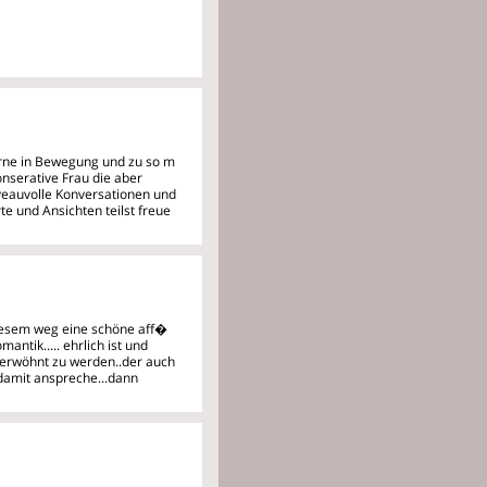
gerne in Bewegung und zu so m
onserative Frau die aber
iveauvolle Konversationen und
e und Ansichten teilst freue
 diesem weg eine schöne aff�
ntik..... ehrlich ist und
verwöhnt zu werden..der auch
damit anspreche...dann