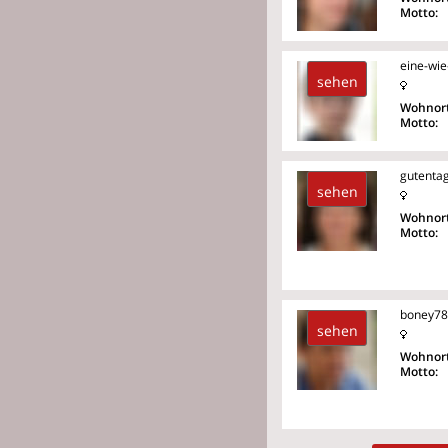
Motto:
eine-wie
sehen
Wohnort
Motto:
gutenta
sehen
Wohnort
Motto:
boney78
sehen
Wohnort
Motto: