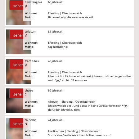
beisszange47
66 Jahre alt
sehen
Wohnort:
Eferding | Oberösterreich
Motto:
Bin eine Lady, die weiss was sie will
cellucam
81 Jahre alt
sehen
Wohnort:
Eferding | Oberösterreich
Motto:
sag niemals nie
freche-hex
43 Jahre alt
sehen
Wohnort:
Eferding | Oberösterreich
Motto:
Über mich soll ich was schreiben? Juhuuuu.. ich red so gern über
mich *gg* ich bin 24 komm au
choice
59 Jahre alt
sehen
Wohnort:
Alkoven | Eferding | Oberösterreich
Motto:
ich bin wie ich bin .. und passe in keine 08/15er form rein *fg*,
dafür bin ich viel zu tiefsi
six-sechs
44 Jahre alt
sehen
Wohnort:
Hartkirchen | Eferding | Oberösterreich
Motto:
Suche eine Sie die wie ich auch Abenteuer sucht!