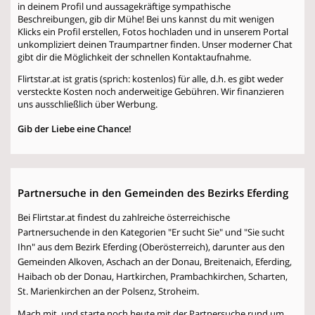
in deinem Profil und aussagekräftige sympathische
Beschreibungen, gib dir Mühe! Bei uns kannst du mit wenigen
Klicks ein Profil erstellen, Fotos hochladen und in unserem Portal
unkompliziert deinen Traumpartner finden. Unser moderner Chat
gibt dir die Möglichkeit der schnellen Kontaktaufnahme.
Flirtstar.at ist gratis (sprich: kostenlos) für alle, d.h. es gibt weder
versteckte Kosten noch anderweitige Gebühren. Wir finanzieren
uns ausschließlich über Werbung.
Gib der Liebe eine Chance!
Partnersuche in den Gemeinden des Bezirks Eferding
Bei Flirtstar.at findest du zahlreiche österreichische
Partnersuchende in den Kategorien "Er sucht Sie" und "Sie sucht
Ihn" aus dem Bezirk Eferding (Oberösterreich), darunter aus den
Gemeinden Alkoven, Aschach an der Donau, Breitenaich, Eferding,
Haibach ob der Donau, Hartkirchen, Prambachkirchen, Scharten,
St. Marienkirchen an der Polsenz, Stroheim.
Mach mit, und starte noch heute mit der Partnersuche rund um