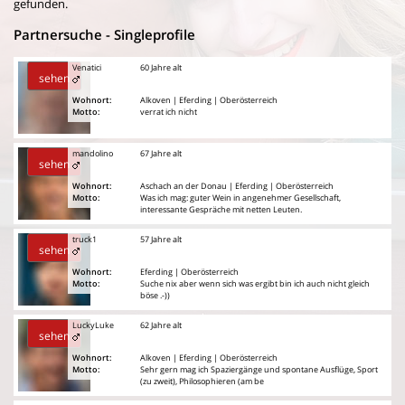
gefunden.
Partnersuche - Singleprofile
Venatici
60 Jahre alt
sehen
Wohnort:
Alkoven | Eferding | Oberösterreich
Motto:
verrat ich nicht
mandolino
67 Jahre alt
sehen
Wohnort:
Aschach an der Donau | Eferding | Oberösterreich
Motto:
Was ich mag: guter Wein in angenehmer Gesellschaft,
interessante Gespräche mit netten Leuten.
truck1
57 Jahre alt
sehen
Wohnort:
Eferding | Oberösterreich
Motto:
Suche nix aber wenn sich was ergibt bin ich auch nicht gleich
böse .-))
LuckyLuke
62 Jahre alt
sehen
Wohnort:
Alkoven | Eferding | Oberösterreich
Motto:
Sehr gern mag ich Spaziergänge und spontane Ausflüge, Sport
(zu zweit), Philosophieren (am be