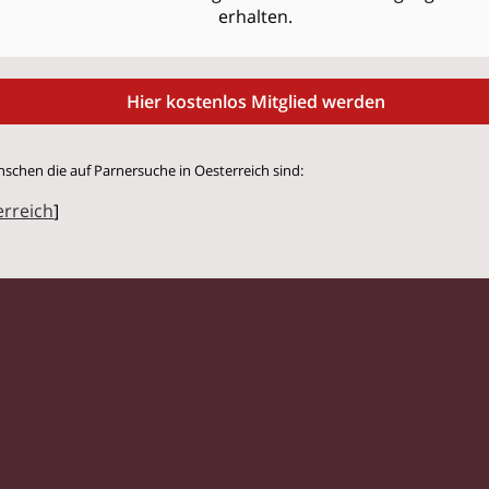
erhalten.
Hier kostenlos Mitglied werden
nschen die auf Parnersuche in Oesterreich sind:
erreich
]
© 2026 Flirtstar.at |
Impressum
|
Datenschutz