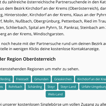
est du zahlreiche österreichische Partnersuchende in den Kat
aus dem Bezirk Kirchdorf an der Krems (Oberösterreich), da
 Hinterstoder, Kirchdorf an der Krems, Klaus an der Pyh
rf, Molln, Nußbach, Obergrünburg, Pettenbach, Ried im Tra
n, Schlierbach, Spital am Pyhrn, St. Pankraz, Steinbach am Z
erg an der Krems, Windischgarsten.
e noch heute mit der Partnersuche rund um deinen Bezirk a
stelle in wenigen Klicks deine kostenlose Kontaktanzeige.
der Region Oberösterreich
 untenstehenden Regionen um mehr zu sehen.
Eferding
Freistadt
Gmunden
Grieskirchen
Kirchdorf an der Kr
eis
Rohrbach
Schärding
Steyr
Steyr-Land
Urfahr-Umgebun
Wels-Land
i unserer kostenlosen Singlebörse um vollen Zugang zu allen