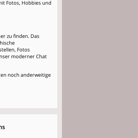
 mit Fotos, Hobbies und
er zu finden. Das
thische
stellen, Fotos
Unser moderner Chat
Kosten noch anderweitige
ms