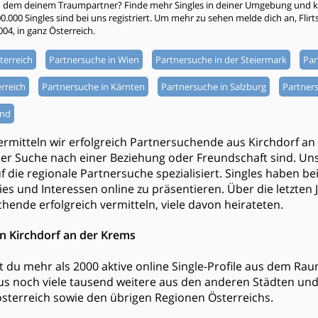
h dem deinem Traumpartner? Finde mehr Singles in deiner Umgebung und kli
000 Singles sind bei uns registriert. Um mehr zu sehen melde dich an, Flirtsta
004, in ganz Österreich.
terreich
Partnersuche in Wien
Partnersuche in der Steiermark
Par
rreich
Partnersuche in Kärnten
Partnersuche in Salzburg
Partners
and
ermitteln wir erfolgreich Partnersuchende aus Kirchdorf a
er Suche nach einer Beziehung oder Freundschaft sind. Uns
f die regionale Partnersuche spezialisiert. Singles haben be
ies und Interessen online zu präsentieren. Über die letzten
ende erfolgreich vermitteln, viele davon heirateten.
in Kirchdorf an der Krems
est du mehr als 2000 aktive online Single-Profile aus dem Ra
s noch viele tausend weitere aus den anderen Städten u
terreich sowie den übrigen Regionen Österreichs.