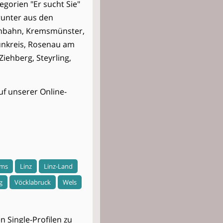
egorien "Er sucht Sie"
runter aus den
rnbahn, Kremsmünster,
unkreis, Rosenau am
iehberg, Steyrling,
uf unserer Online-
ems
Linz
Linz-Land
g
Vöcklabruck
Wels
 Single-Profilen zu