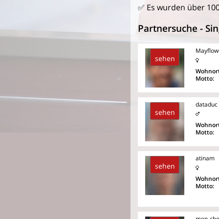
✅ Es wurden über 10
Partnersuche - Sin
Mayflow
sehen
Wohnort
Motto:
dataduc
sehen
Wohnort
Motto:
atinam
sehen
Wohnort
Motto:
mon-che