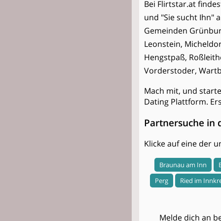
Bei Flirtstar.at find
und "Sie sucht Ihn" 
Gemeinden Grünburg,
Leonstein, Micheldo
Hengstpaß, Roßleithe
Vorderstoder, Wartb
Mach mit, und start
Dating Plattform. Er
Partnersuche in 
Klicke auf eine der
Braunau am Inn
Perg
Ried im Innkr
Melde dich an be