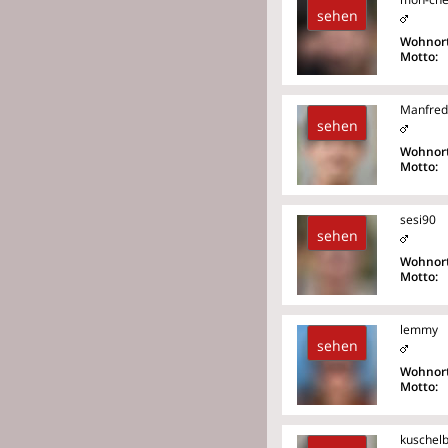
sehen
Wohnort
Motto:
Manfre
sehen
Wohnort
Motto:
sesi90
sehen
Wohnort
Motto:
lemmy
sehen
Wohnort
Motto:
kuschel