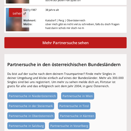
suche auf jeden Fall Spaß un
Gerry1987
38 Jahre alt
sehen
Wohnort:
Katsdorf | Perg | Oberösterreich
Motto:
über mich gibt es nicht viel zu schreiben, falls du doch fragen
hast dann schick mir doch ne m
Mehr Partnersuche sehen
Partnersuche in den österreichischen Bundesländern
Du bist auf der suche nach dem deinem Traumpartner? Finde mehr Singles in
deiner Umgebung und klicke einfach auf eines der Bundesländer. Mehr als 300.000
Singles sind bei uns registriert. Um mehr zu sehen melde dich an, Flirtstar ist
gratis für alle und das erfolgreich seit dem Jahr 2004, in ganz Österreich.
Partnersuche in Niederösterreich
Partnersuche in Wien
Partnersuche in der Steiermark
Partnersuche in Tirol
Partnersuche in Oberösterreich
Partnersuche in Kärnten
Partnersuche in Salzburg
Partnersuche in Vorarlberg