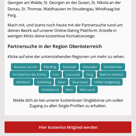
Georgen am Walde, St. Georgen an der Gusen, St. Nikola an der
Donau, St. Thomas, Waldhausen im Strudengau, Windhaag bei
Perg.
Mach mit, und starte noch heute mit der Partnersuche rund um
deinen Bezirk auf unserer Online-Dating Plattform. Erstelle in
wenigen Klicks deine kostenlose Kontaktanzeige.
Partnersuche in der Region Oberösterreich
Klicke auf eine der untenstehenden Regionen um mehr zu sehen.
Braunau am Inn
Eferding
Freistadt
Gmunden
Grieskirchen
Kirchdorf an der Krems
Linz
Linz-Land
Perg
Ried im Innkreis
Rohrbach
Schärding
Steyr
Steyr-Land
Urfahr-Umgebung
Vöcklabruck
Wels
Wels-Land
Melde dich an bei unserer kostenlosen Singlebörse um vollen
Zugang zu allen Single-Profilen zu erhalten.
Hier kostenlos Mitglied werden