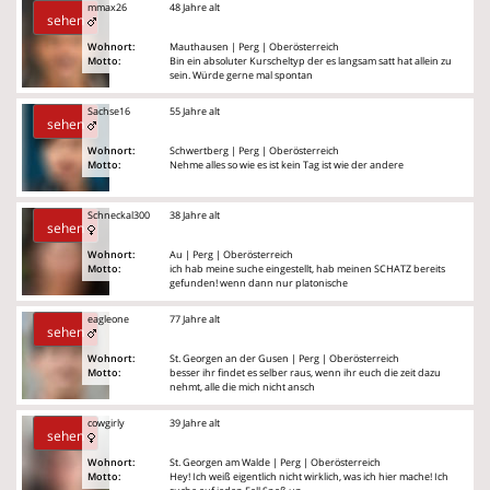
mmax26
48 Jahre alt
sehen
Wohnort:
Mauthausen | Perg | Oberösterreich
Motto:
Bin ein absoluter Kurscheltyp der es langsam satt hat allein zu
sein. Würde gerne mal spontan
Sachse16
55 Jahre alt
sehen
Wohnort:
Schwertberg | Perg | Oberösterreich
Motto:
Nehme alles so wie es ist kein Tag ist wie der andere
Schneckal300
38 Jahre alt
sehen
Wohnort:
Au | Perg | Oberösterreich
Motto:
ich hab meine suche eingestellt, hab meinen SCHATZ bereits
gefunden! wenn dann nur platonische
eagleone
77 Jahre alt
sehen
Wohnort:
St. Georgen an der Gusen | Perg | Oberösterreich
Motto:
besser ihr findet es selber raus, wenn ihr euch die zeit dazu
nehmt, alle die mich nicht ansch
cowgirly
39 Jahre alt
sehen
Wohnort:
St. Georgen am Walde | Perg | Oberösterreich
Motto:
Hey! Ich weiß eigentlich nicht wirklich, was ich hier mache! Ich