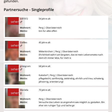
gefunden.
Partnersuche - Singleprofile
bill1972
54 Jahre alt
sehen
Wohnort:
Perg | Oberösterreich
Motto:
bin für alles offen
Galileo
45 Jahre alt
sehen
Wohnort:
Mitterkirchen | Perg | Oberösterreich
Motto:
Ehrlichkeit währt am längsten, das ist mein Lebensmotto nach
dem ich immer lebe, für mich is
griesgram
68 Jahre alt
sehen
Wohnort:
Katsdorf | Perg | Oberösterreich
Motto:
pflegeleicht, sanftmütig, zielstrebig, ehrlich und treu; schwierig,
jähzornig, orientierungl
Mariella
70 Jahre alt
sehen
Wohnort:
Perg | Oberösterreich
Motto:
Versuche das Leben so angenehm wie möglich zu gestalten. Bin
eher ein ruhiger Typ und lache ge