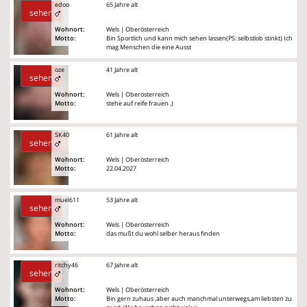
edoo
65 Jahre alt
sehen
Wohnort:
Wels | Oberösterreich
Motto:
Bin Sportlich und kann mich sehen lassen(PS: selbstlob stinkt) Ich
mag Menschen die eine Ausst
oze
41 Jahre alt
sehen
Wohnort:
Wels | Oberösterreich
Motto:
stehe auf reife frauen .)
SK40
61 Jahre alt
sehen
Wohnort:
Wels | Oberösterreich
Motto:
22.04.2027
muel611
53 Jahre alt
sehen
Wohnort:
Wels | Oberösterreich
Motto:
das mußt du wohl selber heraus finden
ritchy46
67 Jahre alt
sehen
Wohnort:
Wels | Oberösterreich
Motto:
Bin gern zuhaus ,aber auch manchmal unterwegs,am liebsten zu