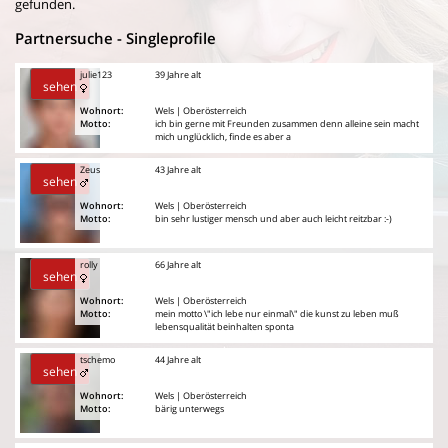
gefunden.
Partnersuche - Singleprofile
julie123
39 Jahre alt
sehen
Wohnort:
Wels | Oberösterreich
Motto:
ich bin gerne mit Freunden zusammen denn alleine sein macht
mich unglücklich, finde es aber a
Zeus
43 Jahre alt
sehen
Wohnort:
Wels | Oberösterreich
Motto:
bin sehr lustiger mensch und aber auch leicht reitzbar :-)
rolly
66 Jahre alt
sehen
Wohnort:
Wels | Oberösterreich
Motto:
mein motto \"ich lebe nur einmal\" die kunst zu leben muß
lebensqualität beinhalten sponta
tschemo
44 Jahre alt
sehen
Wohnort:
Wels | Oberösterreich
Motto:
bärig unterwegs