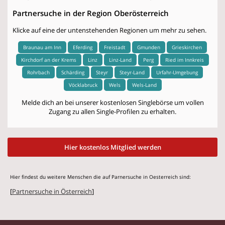
Partnersuche in der Region Oberösterreich
Klicke auf eine der untenstehenden Regionen um mehr zu sehen.
Braunau am Inn
Eferding
Freistadt
Gmunden
Grieskirchen
Kirchdorf an der Krems
Linz
Linz-Land
Perg
Ried im Innkreis
Rohrbach
Schärding
Steyr
Steyr-Land
Urfahr-Umgebung
Vöcklabruck
Wels
Wels-Land
Melde dich an bei unserer kostenlosen Singlebörse um vollen
Zugang zu allen Single-Profilen zu erhalten.
Hier kostenlos Mitglied werden
Hier findest du weitere Menschen die auf Parnersuche in Oesterreich sind:
[
Partnersuche in Österreich
]