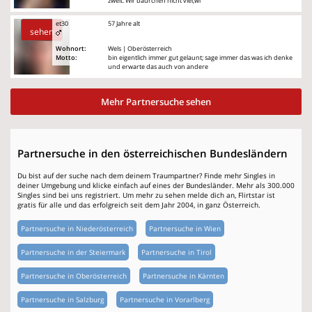
zweit. Wir baurchen nicht viel,wi
et30
57 Jahre alt
sehen
Wohnort:
Wels | Oberösterreich
Motto:
bin eigentlich immer gut gelaunt; sage immer das was ich denke
und erwarte das auch von andere
Mehr Partnersuche sehen
Partnersuche in den österreichischen Bundesländern
Du bist auf der suche nach dem deinem Traumpartner? Finde mehr Singles in
deiner Umgebung und klicke einfach auf eines der Bundesländer. Mehr als 300.000
Singles sind bei uns registriert. Um mehr zu sehen melde dich an, Flirtstar ist
gratis für alle und das erfolgreich seit dem Jahr 2004, in ganz Österreich.
Partnersuche in Niederösterreich
Partnersuche in Wien
Partnersuche in der Steiermark
Partnersuche in Tirol
Partnersuche in Oberösterreich
Partnersuche in Kärnten
Partnersuche in Salzburg
Partnersuche in Vorarlberg