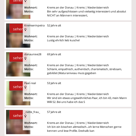
sehen
Wohnort:
Krems an der Donau | Krems | Niederösterreich
Motto:
Bin sehr aufgeschlossen und vielseitig interessiert und absolut
NICHT an Männern interessiert,
Kremserinpetra
52 Jahre alt
sehen
Wohnort:
Krems an der Donau | Krems | Niederösterreich
Motto:
Lustig ehrlich lieb kuschel
donaunixe28
69 Jahre alt
sehen
Wohnort:
Krems an der Donau | Krems | Niederösterreich
Motto:
Schlank, empathisch, authentisch, charismatisch, strebsam,
gebildet (Maturaniveau muss gegeben
Paar-real
53 Jahre alt
sehen
Wohnort:
Krems an der Donau | Krems | Niederösterreich
Motto:
Wir sind ein etwas ungewöhnliches Paar, ich bin 43, mein Mann
Willi 52. Bei uns habe ich das S
_nette_frau_
57 Jahre alt
sehen
Wohnort:
Krems an der Donau | Krems | Niederösterreich
Motto:
Ich bin ein bisschen altmodisch...ich lerne Menschen gerne
kennen und lese Profile. Deshalb kan