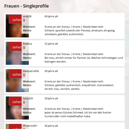
Frauen - Singleprofile
anat28
69 Jahre alt
sehen
Wohnort:
Krems an der Donau | Krems | Niederösterreich
Motto:
Schlank, sportlich (zwecks der Fitness), strebsam, ehrgeizig,
arbeitsam, gebildet, authentisch,
Rowina
52 Jahre alt
sehen
Wohnort:
Krems an der Donau | Krems | Niederösterreich
Motto:
Bin treu, ehrlich immer für Partner da. Möchte nicht belogen und
betrogen werden.
kleopatra956
69 Jahre alt
sehen
Wohnort:
Krems an der Donau | Krems | Niederösterreich
Motto:
Schlank, gebildet, authentisch, empathisch, charismatisch,
ehrlich, treu, sinnlich, zärtlich,
Sara209
59 Jahre alt
sehen
Wohnort:
Krems an der Donau | Krems | Niederösterreich
Motto:
Jeder ist seines Glückes Schmied. Ich bin ein lieb frecher
humorvoller nicht modellmaßen habe
Phoenix007
56 Jahre alt