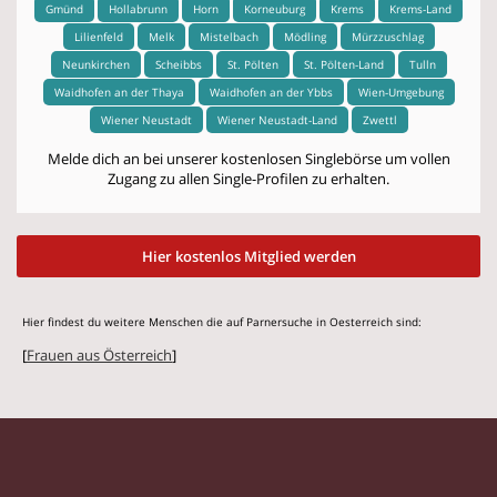
Gmünd
Hollabrunn
Horn
Korneuburg
Krems
Krems-Land
Lilienfeld
Melk
Mistelbach
Mödling
Mürzzuschlag
Neunkirchen
Scheibbs
St. Pölten
St. Pölten-Land
Tulln
Waidhofen an der Thaya
Waidhofen an der Ybbs
Wien-Umgebung
Wiener Neustadt
Wiener Neustadt-Land
Zwettl
Melde dich an bei unserer kostenlosen Singlebörse um vollen
Zugang zu allen Single-Profilen zu erhalten.
Hier kostenlos Mitglied werden
Hier findest du weitere Menschen die auf Parnersuche in Oesterreich sind:
[
Frauen aus Österreich
]