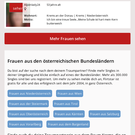
Alpenlady24
53 Jahre alt
sehen
Wohnort:
Krems an der Donau | Krems | Niederösterreich
Motto:
Ich bin eine treue Seele...Meine Schale ist hart mein Kern
butterweich
Mehr Frauen sehen
Frauen aus den österreichischen Bundesländern
Du bist auf der suche nach dem deinem Traumpartner? Finde mehr Singles in
deiner Umgebung und klicke einfach auf eines der Bundesländer. Mehr als 300.000
Singles sind bei uns registriert. Um mehr zu sehen melde dich an, Flirtstar ist
gratis für alle und das erfolgreich seit dem Jahr 2004, in ganz Österreich.
Frauen aus Niederösterreich
Frauen aus Wien
Frauen aus der Steiermark
Frauen aus Tirol
Frauen aus Oberösterreich
Frauen aus Kärnten
Frauen aus Salzburg
Frauen aus Vorarlberg
Frauen aus dem Burgenland
Finde auch du deine Traumpartnerin aus dem Raum Krems, die an