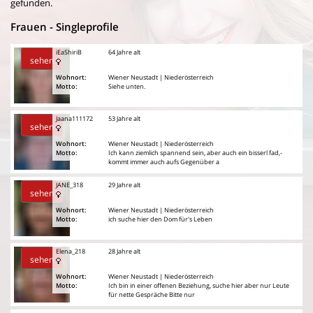
gefunden.
Frauen - Singleprofile
iEaShiriB
64 Jahre alt
sehen
Wohnort:
Wiener Neustadt | Niederösterreich
Motto:
Siehe unten.
Jaana111172
53 Jahre alt
sehen
Wohnort:
Wiener Neustadt | Niederösterreich
Motto:
Ich kann ziemlich spannend sein, aber auch ein bisserl fad,-
kommt immer auch aufs Gegenüber a
JANE_318
29 Jahre alt
sehen
Wohnort:
Wiener Neustadt | Niederösterreich
Motto:
ich suche hier den Dom für's Leben
Elena_218
28 Jahre alt
sehen
Wohnort:
Wiener Neustadt | Niederösterreich
Motto:
Ich bin in einer offenen Beziehung, suche hier aber nur Leute
für nette Gespräche Bitte nur