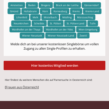
Amstetten
Baden
Bregenz
Bruck an der Leitha
Gänserndorf
Gmünd
Hollabrunn
Horn
Korneuburg
Krems
Krems-Land
Lilienfeld
Melk
Mistelbach
Mödling
Mürzzuschlag
Neunkirchen
Scheibbs
St. Pölten
St. Pölten-Land
Tulln
Waidhofen an der Thaya
Waidhofen an der Ybbs
Wien-Umgebung
Wiener Neustadt
Wiener Neustadt-Land
Zwettl
Melde dich an bei unserer kostenlosen Singlebörse um vollen
Zugang zu allen Single-Profilen zu erhalten.
Hier kostenlos Mitglied werden
Hier findest du weitere Menschen die auf Parnersuche in Oesterreich sind:
[
Frauen aus Österreich
]