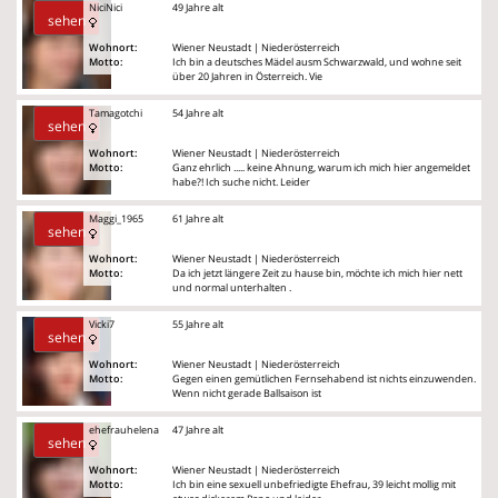
NiciNici
49 Jahre alt
sehen
Wohnort:
Wiener Neustadt | Niederösterreich
Motto:
Ich bin a deutsches Mädel ausm Schwarzwald, und wohne seit
über 20 Jahren in Österreich. Vie
Tamagotchi
54 Jahre alt
sehen
Wohnort:
Wiener Neustadt | Niederösterreich
Motto:
Ganz ehrlich ..... keine Ahnung, warum ich mich hier angemeldet
habe?! Ich suche nicht. Leider
Maggi_1965
61 Jahre alt
sehen
Wohnort:
Wiener Neustadt | Niederösterreich
Motto:
Da ich jetzt längere Zeit zu hause bin, möchte ich mich hier nett
und normal unterhalten .
Vicki7
55 Jahre alt
sehen
Wohnort:
Wiener Neustadt | Niederösterreich
Motto:
Gegen einen gemütlichen Fernsehabend ist nichts einzuwenden.
Wenn nicht gerade Ballsaison ist
ehefrauhelena
47 Jahre alt
sehen
Wohnort:
Wiener Neustadt | Niederösterreich
Motto:
Ich bin eine sexuell unbefriedigte Ehefrau, 39 leicht mollig mit