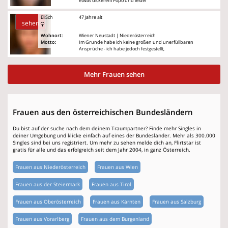
etwas dickerem Popo und leider
EliSch
47 Jahre alt
sehen
Wohnort:
Wiener Neustadt | Niederösterreich
Motto:
Im Grunde habe ich keine großen und unerfüllbaren
Ansprüche - ich habe jedoch festgestellt,
Mehr Frauen sehen
Frauen aus den österreichischen Bundesländern
Du bist auf der suche nach dem deinem Traumpartner? Finde mehr Singles in
deiner Umgebung und klicke einfach auf eines der Bundesländer. Mehr als 300.000
Singles sind bei uns registriert. Um mehr zu sehen melde dich an, Flirtstar ist
gratis für alle und das erfolgreich seit dem Jahr 2004, in ganz Österreich.
Frauen aus Niederösterreich
Frauen aus Wien
Frauen aus der Steiermark
Frauen aus Tirol
Frauen aus Oberösterreich
Frauen aus Kärnten
Frauen aus Salzburg
Frauen aus Vorarlberg
Frauen aus dem Burgenland