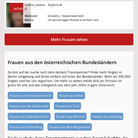
nadine_sowieso
34 Jahre alt
sehen
Wohnort:
Scheibbs | Niederösterreich
Motto:
Ich würde sagen findest es einfach raus
Mehr Frauen sehen
Frauen aus den österreichischen Bundesländern
Du bist auf der suche nach dem deinem Traumpartner? Finde mehr Singles in
deiner Umgebung und klicke einfach auf eines der Bundesländer. Mehr als 300.000
Singles sind bei uns registriert. Um mehr zu sehen melde dich an, Flirtstar ist
gratis für alle und das erfolgreich seit dem Jahr 2004, in ganz Österreich.
Frauen aus Niederösterreich
Frauen aus Wien
Frauen aus der Steiermark
Frauen aus Tirol
Frauen aus Oberösterreich
Frauen aus Kärnten
Frauen aus Salzburg
Frauen aus Vorarlberg
Frauen aus dem Burgenland
Finde auch du deine Traumpartnerin aus dem Raum Scheibbs, die