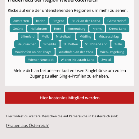
Klicke auf eine der untenstehenden Regionen um mehr zu sehen.
Amstetten
Baden
Bregenz
Bruck an der Leitha
Gänserndorf
Gmünd
Hollabrunn
Horn
Korneuburg
Krems
Krems-Land
Lilienfeld
Melk
Mistelbach
Mödling
Mürzzuschlag
Neunkirchen
Scheibbs
St. Pölten
St. Pölten-Land
Tulln
Waidhofen an der Thaya
Waidhofen an der Ybbs
Wien-Umgebung
Wiener Neustadt
Wiener Neustadt-Land
Zwettl
Melde dich an bei unserer kostenlosen Singlebörse um vollen
Zugang zu allen Single-Profilen zu erhalten.
Hier kostenlos Mitglied werden
Hier findest du weitere Menschen die auf Parnersuche in Oesterreich sind:
[
Frauen aus Österreich
]