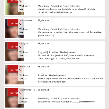
sehen
Wohnort:
Wieselburg | Scheibbs | Niederösterreich
Motto:
Ich wirke auf andere unheimlich…aber ich weiß nicht ob:
unheimlich toll, unheimlich cool, un
Mauzomaus
39 Jahre alt
sehen
Wohnort:
Wieselburg | Scheibbs | Niederösterreich
Motto:
Wenn man sucht, verliert man aber wenn man sich finden lässt,
gewinnt man. :-)
kiddy33
58 Jahre alt
sehen
Wohnort:
Purgstall | Scheibbs | Niederösterreich
Motto:
Bin treu, ehrlich, gewissenhaft, aber auch für spontane
Unternehmngen zu haben, liebe Tiere un
biene3505
48 Jahre alt
sehen
Wohnort:
Scheibbs | Niederösterreich
Motto:
also bin eigentlich eine nette grins und das andere könnt ihr bei
interesse selber rausfinden
cassandra6176
58 Jahre alt
sehen
Wohnort:
Wieselburg | Scheibbs | Niederösterreich
Motto:
Es ist sinnlos , hier was anzugeben..............grrrrrrrrrrrrrrr