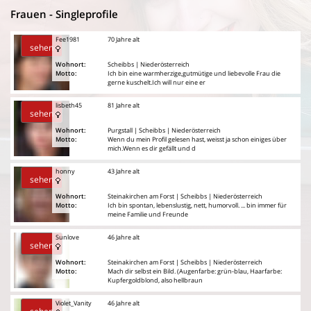
Frauen - Singleprofile
Fee1981
70 Jahre alt
sehen
Wohnort:
Scheibbs | Niederösterreich
Motto:
Ich bin eine warmherzige,gutmütige und liebevolle Frau die
gerne kuschelt.Ich will nur eine er
lisbeth45
81 Jahre alt
sehen
Wohnort:
Purgstall | Scheibbs | Niederösterreich
Motto:
Wenn du mein Profil gelesen hast, weisst ja schon einiges über
mich.Wenn es dir gefällt und d
honny
43 Jahre alt
sehen
Wohnort:
Steinakirchen am Forst | Scheibbs | Niederösterreich
Motto:
Ich bin spontan, lebenslustig, nett, humorvoll. ... bin immer für
meine Familie und Freunde
Sunlove
46 Jahre alt
sehen
Wohnort:
Steinakirchen am Forst | Scheibbs | Niederösterreich
Motto:
Mach dir selbst ein Bild. (Augenfarbe: grün-blau, Haarfarbe:
Kupfergoldblond, also hellbraun
Violet_Vanity
46 Jahre alt