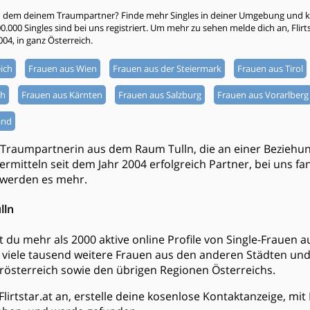
h dem deinem Traumpartner? Finde mehr Singles in deiner Umgebung und kli
000 Singles sind bei uns registriert. Um mehr zu sehen melde dich an, Flirtsta
004, in ganz Österreich.
ich
Frauen aus Wien
Frauen aus der Steiermark
Frauen aus Tirol
ch
Frauen aus Kärnten
Frauen aus Salzburg
Frauen aus Vorarlberg
and
 Traumpartnerin aus dem Raum Tulln, die an einer Beziehu
 vermitteln seit dem Jahr 2004 erfolgreich Partner, bei uns 
 werden es mehr.
lln
est du mehr als 2000 aktive online Profile von Single-Frauen
viele tausend weitere Frauen aus den anderen Städten u
österreich sowie den übrigen Regionen Österreichs.
Flirtstar.at an, erstelle deine kosenlose Kontaktanzeige, mi