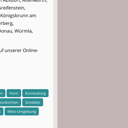
n Absdorf, Altenwörth,
eifenstein,
, Königsbrunn am
rberg,
r Donau, Würmla,
uf unserer Online-
nn
Horn
Korneuburg
eunkirchen
Scheibbs
s
Wien-Umgebung