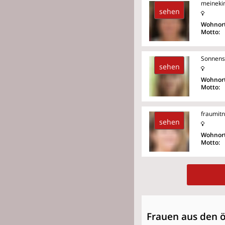
meineki
sehen
Wohnort
Motto:
Sonnens
sehen
Wohnort
Motto:
fraumitn
sehen
Wohnort
Motto:
Frauen aus den 