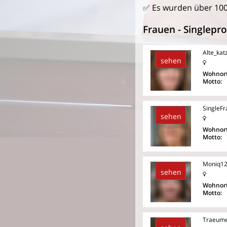
✅ Es wurden über 100
Frauen - Singlepro
Alte_kat
sehen
Wohnort
Motto:
SingleF
sehen
Wohnort
Motto:
Moniq1
sehen
Wohnort
Motto:
Traeume