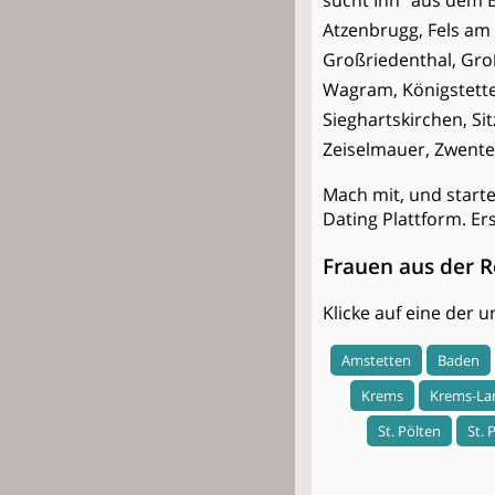
sucht Ihn" aus dem B
Atzenbrugg, Fels am
Großriedenthal, Gro
Wagram, Königstette
Sieghartskirchen, Si
Zeiselmauer, Zwente
Mach mit, und start
Dating Plattform. Er
Frauen aus der R
Klicke auf eine der
Amstetten
Baden
Krems
Krems-La
St. Pölten
St. 