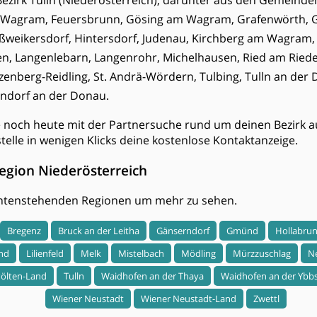
ezirk Tulln (Niederösterreich), darunter aus den Gemeinde
 Wagram, Feuersbrunn, Gösing am Wagram, Grafenwörth, Gr
ßweikersdorf, Hintersdorf, Judenau, Kirchberg am Wagram
n, Langenlebarn, Langenrohr, Michelhausen, Ried am Riede
tzenberg-Reidling, St. Andrä-Wördern, Tulbing, Tulln an de
ndorf an der Donau.
e noch heute mit der Partnersuche rund um deinen Bezirk a
stelle in wenigen Klicks deine kostenlose Kontaktanzeige.
egion Niederösterreich
 untenstehenden Regionen um mehr zu sehen.
Bregenz
Bruck an der Leitha
Gänserndorf
Gmünd
Hollabru
nd
Lilienfeld
Melk
Mistelbach
Mödling
Mürzzuschlag
N
Pölten-Land
Tulln
Waidhofen an der Thaya
Waidhofen an der Ybb
Wiener Neustadt
Wiener Neustadt-Land
Zwettl