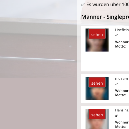
✅ Es wurden über 100
Männer - Singlepro
Hoeflein
sehen
Wohnort
Motto:
moiram
sehen
Wohnort
Motto:
Hansiha
sehen
Wohnort
Motto: