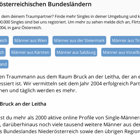
österreichischen Bundesländern
h dem deinem Traumpartner? Finde mehr Singles in deiner Umgebung und kli
000 Singles sind bei uns registriert. Um mehr zu sehen melde dich an, Flirtsta
004, in ganz Österreich.
eich
Männer aus Wien
Männer aus der Steiermark
Männer aus Tir
ch
Männer aus Kärnten
Männer aus Salzburg
Männer aus Vorarlb
land
nen Traummann aus dem Raum Bruck an der Leitha, der an 
ssiert ist. Wir vermitteln seit dem Jahr 2004 erfolgreich Par
hen und täglich werden es mehr.
Bruck an der Leitha
ndest du mehr als 2000 aktive online Profile von Single-Män
a, darüberhinaus noch viele tausend weitere Männer aus d
 Bundeslandes Niederösterreich sowie den übrigen Region