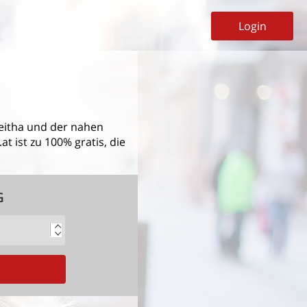
Login
eitha
und der nahen
t ist zu 100% gratis, die
G