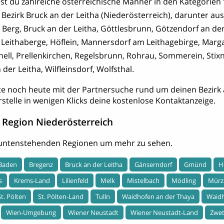
ndest du zahlreiche österreichische Männer in den Kategorien 
 Bezirk Bruck an der Leitha (Niederösterreich), darunter 
 Berg, Bruck an der Leitha, Göttlesbrunn, Götzendorf an der
Leithaberge, Höflein, Mannersdorf am Leithagebirge, Mar
nell, Prellenkirchen, Regelsbrunn, Rohrau, Sommerein, Stixn
er Leitha, Wilfleinsdorf, Wolfsthal.
te noch heute mit der Partnersuche rund um deinen Bezirk 
rstelle in wenigen Klicks deine kostenlose Kontaktanzeige.
 Region Niederösterreich
r untenstehenden Regionen um mehr zu sehen.
Baden
Bregenz
Bruck an der Leitha
Gänserndorf
Gmünd
H
s
Krems-Land
Lilienfeld
Melk
Mistelbach
Mödling
Mürz
St. Pölten
St. Pölten-Land
Tulln
Waidhofen an der Thaya
Waidh
Wien-Umgebung
Wiener Neustadt
Wiener Neustadt-Land
Zwet