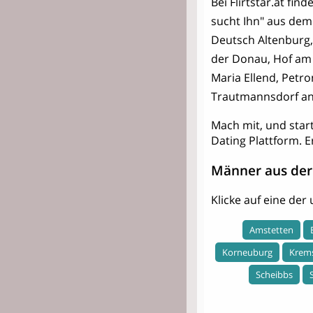
Bei Flirtstar.at fi
sucht Ihn" aus dem
Deutsch Altenburg,
der Donau, Hof am 
Maria Ellend, Petro
Trautmannsdorf an d
Mach mit, und star
Dating Plattform. E
Männer aus der
Klicke auf eine de
Amstetten
Korneuburg
Krem
Scheibbs