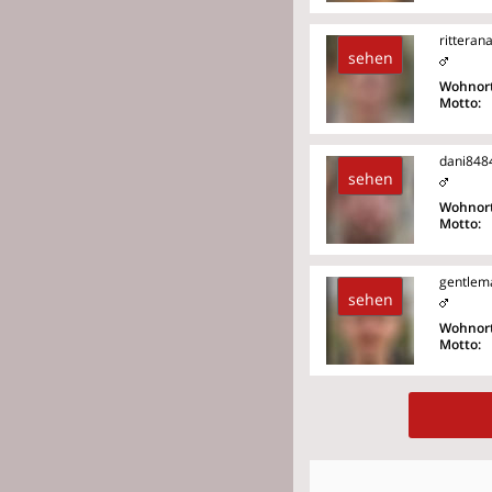
ritterana
sehen
Wohnort
Motto:
dani848
sehen
Wohnort
Motto:
gentlem
sehen
Wohnort
Motto: