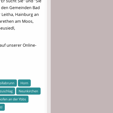
"Er sucht Sie" und "Sie
aus den Gemeinden Bad
 Leitha, Hainburg an
garethen am Moos,
eusiedl,
auf unserer Online-
ollabrunn
Horn
zuschlag
Neunkirchen
ofen an der Ybbs
tl