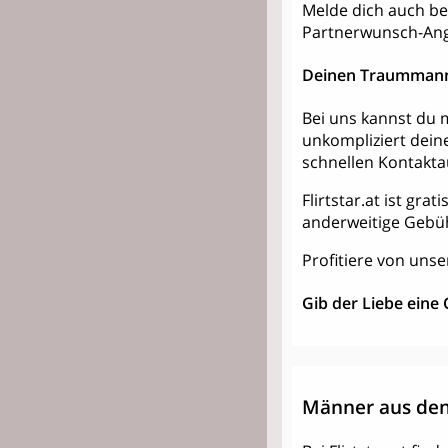
Melde dich auch bei 
Partnerwunsch-Ang
Deinen Traummann
Bei uns kannst du m
unkompliziert dein
schnellen Kontakt
Flirtstar.at ist gra
anderweitige Gebü
Profitiere von unse
Gib der Liebe eine
Männer aus den