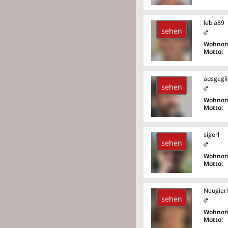
lebla89
sehen
Wohnort
Motto:
ausgegl
sehen
Wohnort
Motto:
sigerl
sehen
Wohnort
Motto:
Neugier
sehen
Wohnort
Motto: