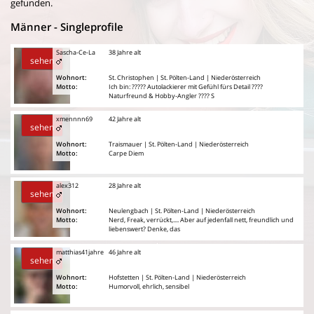
gefunden.
Männer - Singleprofile
Sascha-Ce-La
38 Jahre alt
sehen
Wohnort:
St. Christophen | St. Pölten-Land | Niederösterreich
Motto:
Ich bin: ????? Autolackierer mit Gefühl fürs Detail ????
Naturfreund & Hobby-Angler ???? S
xmennnn69
42 Jahre alt
sehen
Wohnort:
Traismauer | St. Pölten-Land | Niederösterreich
Motto:
Carpe Diem
alex312
28 Jahre alt
sehen
Wohnort:
Neulengbach | St. Pölten-Land | Niederösterreich
Motto:
Nerd, Freak, verrückt,.... Aber auf jedenfall nett, freundlich und
liebenswert? Denke, das
matthias41jahre
46 Jahre alt
sehen
Wohnort:
Hofstetten | St. Pölten-Land | Niederösterreich
Motto:
Humorvoll, ehrlich, sensibel