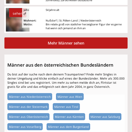
zumindest). Zärtlichkeiten austausche
JaRo
54 Jahre alt
sehen
Wohnort:
Nußdorf | St. Pölten-Land | Niederösterreich
Motto:
Bin relativ groß von statlicher herzeigbarer Figur der es gerne
hat wenn sich jemand an ihm an
Mehr Männer sehen
Männer aus den österreichischen Bundesländern
Du bist auf der suche nach dem deinem Traumpartner? Finde mehr Singles in
deiner Umgebung und klicke einfach auf eines der Bundesländer. Mehr als 300.000
Singles sind bei uns registriert. Um mehr zu sehen melde dich an, Flirtstar ist
gratis für alle und das erfolgreich seit dem Jahr 2004, in ganz Österreich.
Männer aus Niederösterreich
Männer aus Wien
Männer aus der Steiermark
Männer aus Tirol
Männer aus Oberösterreich
Männer aus Kärnten
Männer aus Salzburg
Männer aus Vorarlberg
Männer aus dem Burgenland