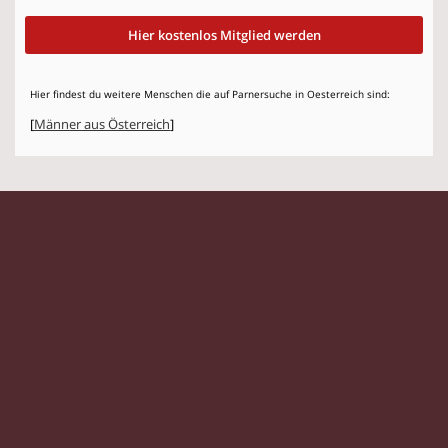
Hier kostenlos Mitglied werden
Hier findest du weitere Menschen die auf Parnersuche in Oesterreich sind:
[
Männer aus Österreich
]
© 2026 Flirtstar.at |
Impressum
|
Datenschutz
Singles
|
Kontaktanzeigen
|
Partnersuche
|
Frauen
|
Männer
|
Glossar