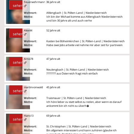
Feuerwehrmann29
36 Jahre alt
sehen
Wohnort:
Altlengbach | St. Pölten-Land | Niederösterreich
Motto:
Ich bin der Michael komme aus Altlengbach Niederösterreich
und bin 30 Jahre alt und auch verhe
Alex44
52 Jahre alt
sehen
Wohnort:
Kasten bei Böheimkirchen | St. Pölten-Land | Niederösterreich
Motto:
Habe zwei Jobs arbeite viel nehme mir aber zeit für partneein
Arno78
47 Jahre alt
sehen
Wohnort:
Neulengbach | St. Pölten-Land | Niederösterreich
Motto:
???????? aus Österreich fragt mich einfach
martinvonwald
45 Jahre alt
sehen
Wohnort:
Traismauer | St. Pölten-Land | Niederösterreich
Motto:
Ich höre lieber zu statt selbst zu reden, aber wenn es darauf
ankommt bin ich nicht zu überh�
Hans13
69 Jahre alt
sehen
Wohnort:
St. Christophen | St. Pölten-Land | Niederösterreich
Motto:
Bin allgemein interessiert und kann zuhören (glaube ich