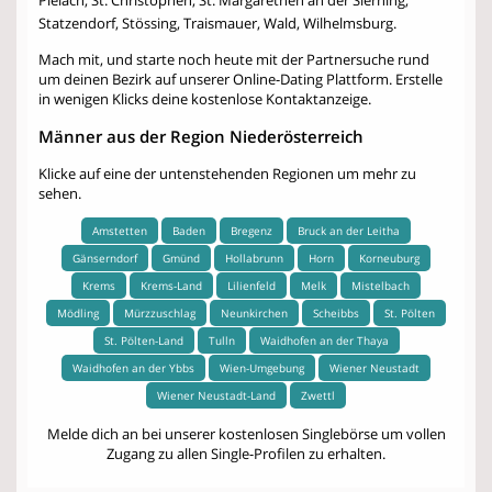
Pielach, St. Christophen, St. Margarethen an der Sierning,
Statzendorf, Stössing, Traismauer, Wald, Wilhelmsburg.
Mach mit, und starte noch heute mit der Partnersuche rund
um deinen Bezirk auf unserer Online-Dating Plattform. Erstelle
in wenigen Klicks deine kostenlose Kontaktanzeige.
Männer aus der Region Niederösterreich
Klicke auf eine der untenstehenden Regionen um mehr zu
sehen.
Amstetten
Baden
Bregenz
Bruck an der Leitha
Gänserndorf
Gmünd
Hollabrunn
Horn
Korneuburg
Krems
Krems-Land
Lilienfeld
Melk
Mistelbach
Mödling
Mürzzuschlag
Neunkirchen
Scheibbs
St. Pölten
St. Pölten-Land
Tulln
Waidhofen an der Thaya
Waidhofen an der Ybbs
Wien-Umgebung
Wiener Neustadt
Wiener Neustadt-Land
Zwettl
Melde dich an bei unserer kostenlosen Singlebörse um vollen
Zugang zu allen Single-Profilen zu erhalten.