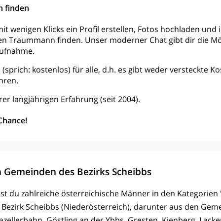
 finden
it wenigen Klicks ein Profil erstellen, Fotos hochladen und
en Traummann finden. Unser moderner Chat gibt dir die Mög
aufnahme.
tis (sprich: kostenlos) für alle, d.h. es gibt weder versteckte 
hren.
rer langjährigen Erfahrung (seit 2004).
 Chance!
 Gemeinden des Bezirks Scheibbs
ndest du zahlreiche österreichische Männer in den Kategorien 
 Bezirk Scheibbs (Niederösterreich), darunter aus den Ge
azellerbahn, Göstling an der Ybbs, Gresten, Kienberg, Lack