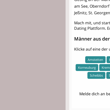
am See, Oberndorf 
Jeßnitz, St. George
Mach mit, und star
Dating Plattform. E
Männer aus der
Klicke auf eine de
Amstetten
Korneuburg
Krem
Scheibbs
Melde dich an be