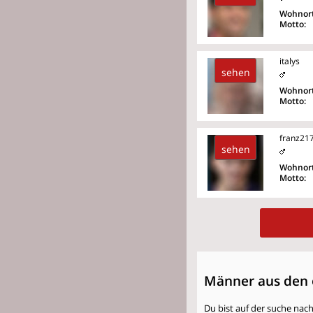
Wohnort
Motto:
italys
sehen
Wohnort
Motto:
franz21
sehen
Wohnort
Motto:
Männer aus den 
Du bist auf der suche nac