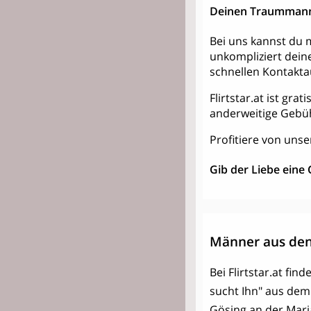
Deinen Traummann
Bei uns kannst du m
unkompliziert dein
schnellen Kontakt
Flirtstar.at ist gra
anderweitige Gebü
Profitiere von unse
Gib der Liebe eine
Männer aus den
Bei Flirtstar.at fi
sucht Ihn" aus dem
Gösing an der Mari