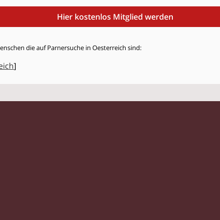
Hier kostenlos Mitglied werden
enschen die auf Parnersuche in Oesterreich sind:
eich
]
© 2026 Flirtstar.at |
Impressum
|
Datenschutz
Singles
|
Kontaktanzeigen
|
Partnersuche
|
Frauen
|
Männer
|
Glossar