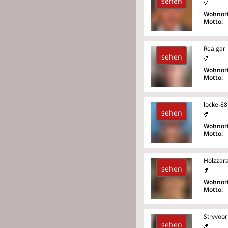
sehen
Wohnort
Motto:
Realgar
sehen
Wohnort
Motto:
locke-88
sehen
Wohnort
Motto:
Holzzar
sehen
Wohnort
Motto:
Stryvoor
sehen