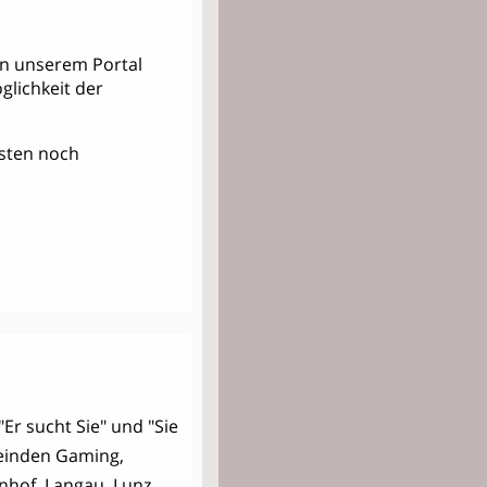
 in unserem Portal
lichkeit der
Kosten noch
"Er sucht Sie" und "Sie
meinden Gaming,
enhof, Langau, Lunz