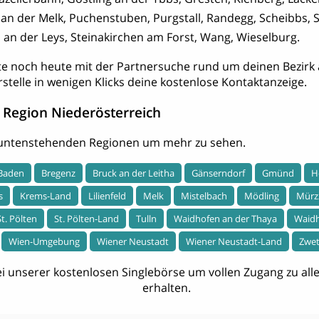
an der Melk, Puchenstuben, Purgstall, Randegg, Scheibbs, S
n an der Leys, Steinakirchen am Forst, Wang, Wieselburg.
te noch heute mit der Partnersuche rund um deinen Bezirk 
rstelle in wenigen Klicks deine kostenlose Kontaktanzeige.
 Region Niederösterreich
r untenstehenden Regionen um mehr zu sehen.
Baden
Bregenz
Bruck an der Leitha
Gänserndorf
Gmünd
H
s
Krems-Land
Lilienfeld
Melk
Mistelbach
Mödling
Mürz
St. Pölten
St. Pölten-Land
Tulln
Waidhofen an der Thaya
Waidh
Wien-Umgebung
Wiener Neustadt
Wiener Neustadt-Land
Zwet
i unserer kostenlosen Singlebörse um vollen Zugang zu allen
erhalten.