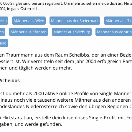
000 Singles sind bei uns registriert. Um mehr zu sehen melde dich an, Flirtsta
004, in ganz Österreich.
eich
Männer aus Wien
Männer aus der Steiermark
Männer aus Tir
ch
Männer aus Kärnten
Männer aus Salzburg
Männer aus Vorarlb
land
nen Traummann aus dem Raum Scheibbs, der an einer Bezi
ssiert ist. Wir vermitteln seit dem Jahr 2004 erfolgreich Par
hen und täglich werden es mehr.
 Scheibbs
ndest du mehr als 2000 aktive online Profile von Single-Män
inaus noch viele tausend weitere Männer aus den anderen
deslandes Niederösterreich sowie den übrigen Regionen Ö
Flirtstar.at an, erstelle dein kosenloses Single-Profil, mit 
aben, und werde gefunden.