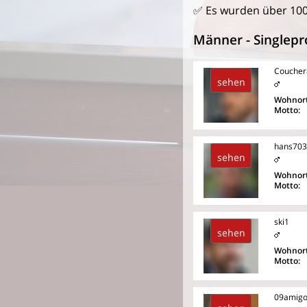
✅ Es wurden über 10
Männer - Singlepro
Coucher
sehen
Wohnort
Motto:
hans703
sehen
Wohnort
Motto:
ski1
sehen
Wohnort
Motto:
09amig