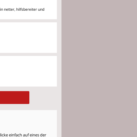
n netter, hilfsbereiter
und
cke einfach auf eines der