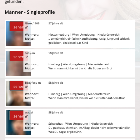
gefunden.
Männer - Singleprofile
Gismo1969
57 Jahre alt
sehen
Wohnort:
Klosterneuburg | Wien-Umgebung | Niederösterreich
Motto:
... umgänglich, einfache Handhabung, lustig, jung und schlank
geblieben, ein bisserl das Kind
sony-m
58 Jahre alt
sehen
Wohnort:
Himberg | Wien-Umgebung | Niederösterreich
Motto:
Wenn man mich kennt bin ich die Butter am Brot
boxyfoxy-m
58 Jahre alt
sehen
Wohnort:
Himberg | Wien-Umgebung | Niederösterreich
Motto:
Wenn man mich kennt, bin ich wie die Butter auf dem Brot....
waugi
58 Jahre alt
sehen
Wohnort:
Schwechat | Wien-Umgebung | Niederösterreich
Motto:
Du packst auch mit an, im Alltag, das ist nicht selbstverständlich.
Was Du sagst, ergibt Sinn.