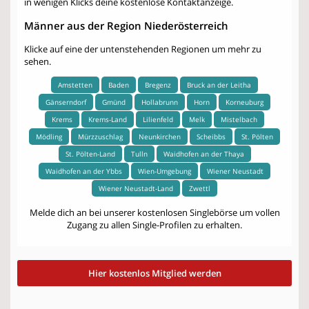
in wenigen Klicks deine kostenlose Kontaktanzeige.
Männer aus der Region Niederösterreich
Klicke auf eine der untenstehenden Regionen um mehr zu
sehen.
Amstetten
Baden
Bregenz
Bruck an der Leitha
Gänserndorf
Gmünd
Hollabrunn
Horn
Korneuburg
Krems
Krems-Land
Lilienfeld
Melk
Mistelbach
Mödling
Mürzzuschlag
Neunkirchen
Scheibbs
St. Pölten
St. Pölten-Land
Tulln
Waidhofen an der Thaya
Waidhofen an der Ybbs
Wien-Umgebung
Wiener Neustadt
Wiener Neustadt-Land
Zwettl
Melde dich an bei unserer kostenlosen Singlebörse um vollen
Zugang zu allen Single-Profilen zu erhalten.
Hier kostenlos Mitglied werden