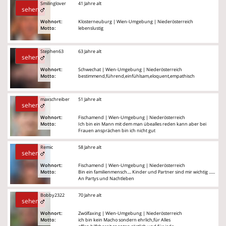
Smilinglover
41 Jahre alt
sehen
Wohnort:
Klosterneuburg | Wien-Umgebung | Niederösterreich
Motto:
lebenslustig
Stephen63
63 Jahre alt
sehen
Wohnort:
Schwechat | Wien-Umgebung | Niederösterreich
Motto:
bestimmend,führend,einfühlsam,eloquent,empathisch
maxschreiber
51 Jahre alt
sehen
Wohnort:
Fischamend | Wien-Umgebung | Niederösterreich
Motto:
Ich bin ein Mann mit dem man übealles reden kann aber bei
Frauen ansprächen bin ich nicht gut
Remic
58 Jahre alt
sehen
Wohnort:
Fischamend | Wien-Umgebung | Niederösterreich
Motto:
Bin ein familienmensch.... Kinder und Partner sind mir wichtig ......
An Partys und Nachtleben
Bobby2322
70 Jahre alt
sehen
Wohnort:
Zwölfaxing | Wien-Umgebung | Niederösterreich
Motto:
ich bin kein Macho sondern ehrlich,für Alles