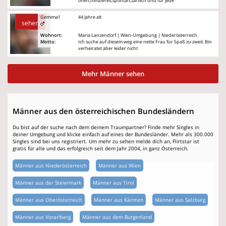
offen,hilfsbereit,spontan,zärtlich und für jede
Gemima1
44 Jahre alt
sehen
Wohnort:
Maria Lanzendorf | Wien-Umgebung | Niederösterreich
Motto:
Ich suche auf diesem weg eine nette Frau für Spaß zu zweit. Bin
verheiratet aber leider nicht
Mehr Männer sehen
Männer aus den österreichischen Bundesländern
Du bist auf der suche nach dem deinem Traumpartner? Finde mehr Singles in
deiner Umgebung und klicke einfach auf eines der Bundesländer. Mehr als 300.000
Singles sind bei uns registriert. Um mehr zu sehen melde dich an, Flirtstar ist
gratis für alle und das erfolgreich seit dem Jahr 2004, in ganz Österreich.
Männer aus Niederösterreich
Männer aus Wien
Männer aus der Steiermark
Männer aus Tirol
Männer aus Oberösterreich
Männer aus Kärnten
Männer aus Salzburg
Männer aus Vorarlberg
Männer aus dem Burgenland