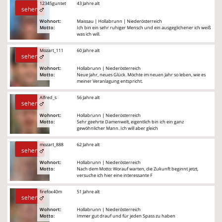
12345guntet
43 Jahre alt
sehen
Wohnort:
Maissau | Hollabrunn | Niederösterreich
Motto:
Ich bin ein sehr ruhiger Mensch und ein ausgeglichener ich weiß
was ich will.
Mozart_111
60 Jahre alt
sehen
Wohnort:
Hollabrunn | Niederösterreich
Motto:
Neue Jahr, neues Glück. Möchte im neuen Jahr so leben, wie es
meiner Veranlagung entspricht.
Alfred_s
56 Jahre alt
sehen
Wohnort:
Hollabrunn | Niederösterreich
Motto:
Sehr geehrte Damenwelt, eigentlich bin ich ein ganz
gewöhnlicher Mann. Ich will aber gleich
mozart_888
62 Jahre alt
sehen
Wohnort:
Hollabrunn | Niederösterreich
Motto:
Nach dem Motto: Worauf warten, die Zukunft beginnt jetzt,
versuche ich hier eine interessante F
firefox40m
51 Jahre alt
sehen
Wohnort:
Hollabrunn | Niederösterreich
Motto:
Immer gut drauf und für jeden Spass zu haben