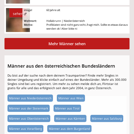
imogel
60 Jahre alt
sehen
Wohnort:
Hollabrunn | Niederösterreich
Motto:
Profildaten sind nicht ganz echt..fragt mich. Sollte es etwas daraus
werden ok ! Aber bitte ni
Mehr Männer sehen
Männer aus den österreichischen Bundesländern
Du bist auf der suche nach dem deinem Traumpartner? Finde mehr Singles in
deiner Umgebung und klicke einfach auf eines der Bundesländer. Mehr als 300.000
Singles sind bei uns registriert. Um mehr zu sehen melde dich an, Flirtstar ist
gratis für alle und das erfolgreich seit dem Jahr 2004, in ganz Österreich.
Männer aus Niederösterreich
Männer aus Wien
Männer aus der Steiermark
Männer aus Tirol
Männer aus Oberösterreich
Männer aus Kärnten
Männer aus Salzburg
Männer aus Vorarlberg
Männer aus dem Burgenland