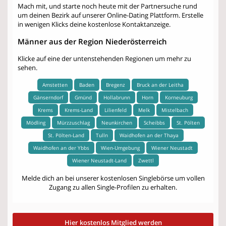
Mach mit, und starte noch heute mit der Partnersuche rund
um deinen Bezirk auf unserer Online-Dating Plattform. Erstelle
in wenigen Klicks deine kostenlose Kontaktanzeige.
Männer aus der Region Niederösterreich
Klicke auf eine der untenstehenden Regionen um mehr zu
sehen.
Amstetten
Baden
Bregenz
Bruck an der Leitha
Gänserndorf
Gmünd
Hollabrunn
Horn
Korneuburg
Krems
Krems-Land
Lilienfeld
Melk
Mistelbach
Mödling
Mürzzuschlag
Neunkirchen
Scheibbs
St. Pölten
St. Pölten-Land
Tulln
Waidhofen an der Thaya
Waidhofen an der Ybbs
Wien-Umgebung
Wiener Neustadt
Wiener Neustadt-Land
Zwettl
Melde dich an bei unserer kostenlosen Singlebörse um vollen
Zugang zu allen Single-Profilen zu erhalten.
Hier kostenlos Mitglied werden