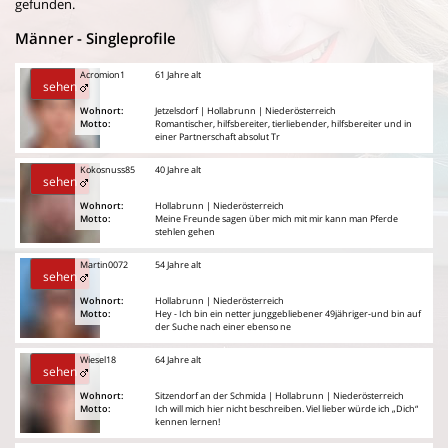
gefunden.
Männer - Singleprofile
Acromion1
61 Jahre alt
sehen
Wohnort:
Jetzelsdorf | Hollabrunn | Niederösterreich
Motto:
Romantischer, hilfsbereiter, tierliebender, hilfsbereiter und in
einer Partnerschaft absolut Tr
Kokosnuss85
40 Jahre alt
sehen
Wohnort:
Hollabrunn | Niederösterreich
Motto:
Meine Freunde sagen über mich mit mir kann man Pferde
stehlen gehen
Martin0072
54 Jahre alt
sehen
Wohnort:
Hollabrunn | Niederösterreich
Motto:
Hey - Ich bin ein netter junggebliebener 49jähriger-und bin auf
der Suche nach einer ebenso ne
Wiesel18
64 Jahre alt
sehen
Wohnort:
Sitzendorf an der Schmida | Hollabrunn | Niederösterreich
Motto:
Ich will mich hier nicht beschreiben. Viel lieber würde ich „Dich“
kennen lernen!